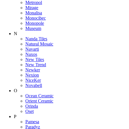
Metropol
Mirage
Monalisa
Monocibec
Monopole
Museum
N
Nanda Tiles
Natural Mosaic
Navarti
Naxos
New Tiles
New Trend
Newker
Nexion
NiceKer
Novabell
O
Ocean Ceramic
Orient Ceramic
Orinda
Oset
P
Pamesa
Paradyz