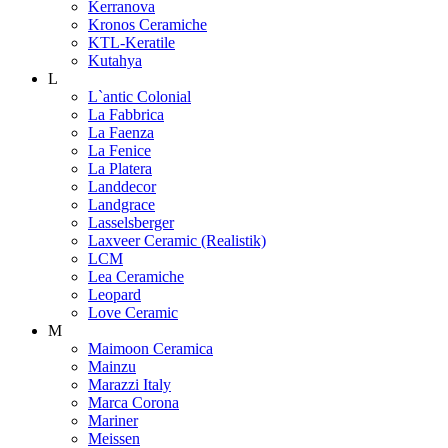
Kerranova
Kronos Ceramiche
KTL-Keratile
Kutahya
L
L`antic Colonial
La Fabbrica
La Faenza
La Fenice
La Platera
Landdecor
Landgrace
Lasselsberger
Laxveer Ceramic (Realistik)
LCM
Lea Ceramiche
Leopard
Love Ceramic
M
Maimoon Ceramica
Mainzu
Marazzi Italy
Marca Corona
Mariner
Meissen