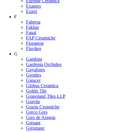
Eurotile Ceramica
Exagres
Ezarri
F
Fabresa
Fakhar
Fanal
FAP Ceramiche
Fioranese
Flaviker
G
Gambini
Gardenia Orchidea
Gayafores
Geotiles
Gigacer
Globus Ceramica
Goldis Tile
Granoland Tiles LLP
Gravita
Grazia Ceramiche
Greco Gres
Gres de Aragon
Gresant
Gresmanc