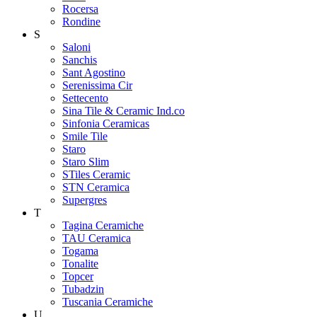
Rocersa
Rondine
S
Saloni
Sanchis
Sant Agostino
Serenissima Cir
Settecento
Sina Tile & Ceramic Ind.co
Sinfonia Ceramicas
Smile Tile
Staro
Staro Slim
STiles Ceramic
STN Ceramica
Supergres
T
Tagina Ceramiche
TAU Ceramica
Togama
Tonalite
Topcer
Tubadzin
Tuscania Ceramiche
U