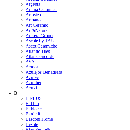
Argenta
Ariana Ceramica
Ariostea
Armano
Art Ceramic
Art&Natura
Artkera Group
Ascale by TAU
Ascot Ceramiche
Atlantic Tiles
Atlas Concorde
AVA
Azteca
Azulejos Benadresa
Azulev
Azuliber
Azuvi
B
B-PLUS
B-Thin
Baldocer
Bardelli
Basconi Home
Bestile
Bien Seramik