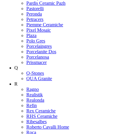
Pardis Ceramic Pazh
Pastorelli
Peronda
Petracers
Piemme Ceramiche
Pixel Mosaic
Plaza
Polo Gres
Porcelaingres
Porcelanite Dos
Porcelanosa
Prissmacer
Q
Q-Stones
QUA Granite
R
Ragno
Realistik
Realonda
Refin
Rex Ceramiche
RHS Ceramiche
Ribesalbes
Roberto Cavalli Home
Roca