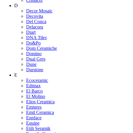
Cristacer
D
Decor Mosaic
Decovita
Del Conca
Delacora
Diart
DNA Tiles
Do&Po
Dom Ceramiche
Domino
Dual Gres
Dune
Durstone
E
Ecoceramic
Edimax
El Barco
El Molino
Elios Ceramica
Emigres
Emil Ceramica
Ennface
Equipe
Etili Seramik