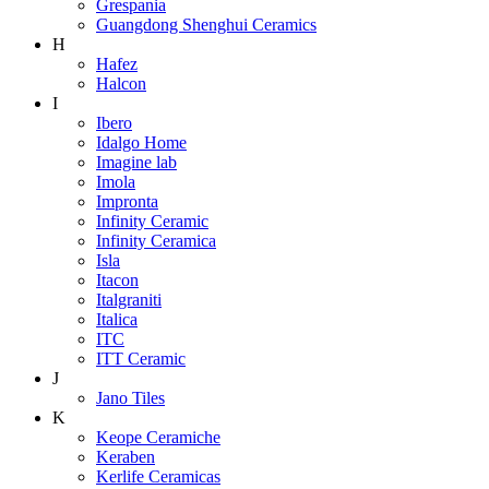
Grespania
Guangdong Shenghui Ceramics
H
Hafez
Halcon
I
Ibero
Idalgo Home
Imagine lab
Imola
Impronta
Infinity Ceramic
Infinity Ceramica
Isla
Itacon
Italgraniti
Italica
ITC
ITT Ceramic
J
Jano Tiles
K
Keope Ceramiche
Keraben
Kerlife Ceramicas