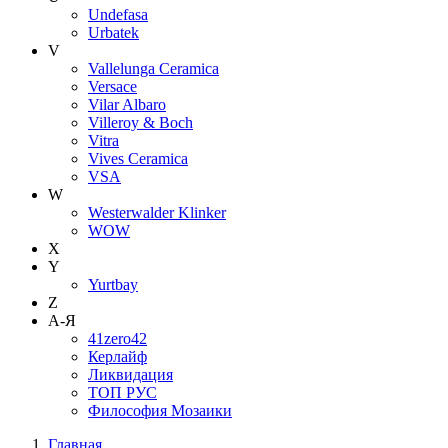
Undefasa
Urbatek
V
Vallelunga Ceramica
Versace
Vilar Albaro
Villeroy & Boch
Vitra
Vives Ceramica
VSA
W
Westerwalder Klinker
WOW
X
Y
Yurtbay
Z
А-Я
41zero42
Керлайф
Ликвидация
ТОП РУС
Философия Мозаики
Главная