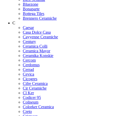
Bluezone
Bonaparte
Bottega Tiles
Brennero Ceramiche
C
Caesar
Casa Dolce Casa
Cayyenne Ceramiche
Century
Ceramica Colli
Ceramica Mayor
Ceramika Konskie
Cercom
Cerdomus
Cerrad
Cevica
Cicogres
Cifre Ceramica
Cir Ceramiche
Cl Ker
Codicer 95
Coliseum
Colorker Ceramica
Creto