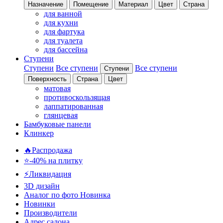
Назначение
Помещение
Материал
Цвет
Страна
для ванной
для кухни
для фартука
для туалета
для бассейна
Ступени
Ступени
Все ступени
Все ступени
Ступени
Поверхность
Страна
Цвет
матовая
противоскользящая
лаппатированная
глянцевая
Бамбуковые панели
Клинкер
🔥Распродажа
⭐-40% на плитку
⚡️Ликвидация
3D дизайн
Аналог по фото
Новинка
Новинки
Производители
Адрес салона