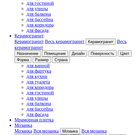
для гостиной
для улицы
для балкона
для бассейна
для коридора
для фасада
Керамогранит
Керамогранит
Весь керамогранит
Весь
Керамогранит
керамогранит
Назначение
Помещение
Дизайн
Поверхность
Цвет
Форма
Размер
Страна
для ванной
для фартука
для кухни
для туалета
для коридора
для гостиной
для улицы
для балкона
для бассейна
для фасада
Мраморная плитка
Мозаика
Мозаика
Вся мозаика
Вся мозаика
Мозаика