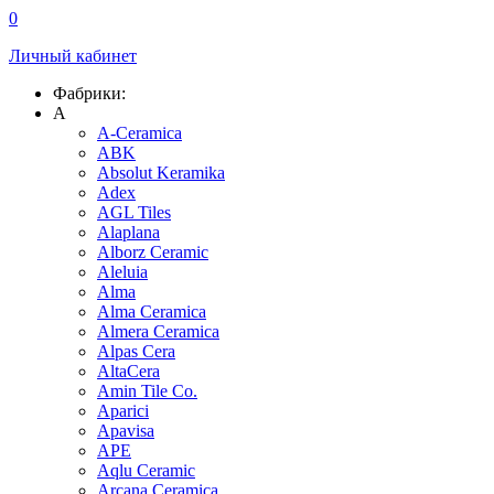
0
Личный кабинет
Фабрики:
A
A-Ceramica
ABK
Absolut Keramika
Adex
AGL Tiles
Alaplana
Alborz Ceramic
Aleluia
Alma
Alma Ceramica
Almera Ceramica
Alpas Cera
AltaCera
Amin Tile Co.
Aparici
Apavisa
APE
Aqlu Ceramic
Arcana Ceramica