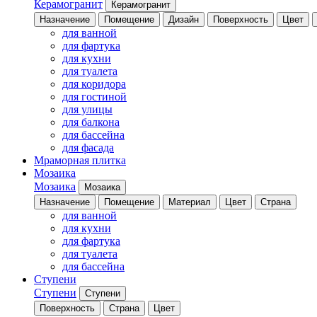
Керамогранит
Керамогранит
Назначение
Помещение
Дизайн
Поверхность
Цвет
для ванной
для фартука
для кухни
для туалета
для коридора
для гостиной
для улицы
для балкона
для бассейна
для фасада
Мраморная плитка
Мозаика
Мозаика
Мозаика
Назначение
Помещение
Материал
Цвет
Страна
для ванной
для кухни
для фартука
для туалета
для бассейна
Ступени
Ступени
Ступени
Поверхность
Страна
Цвет