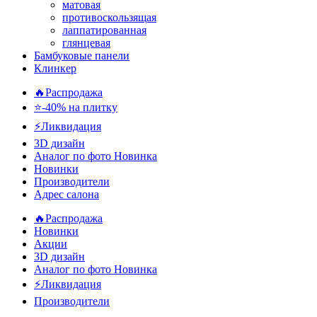
матовая
противоскользящая
лаппатированная
глянцевая
Бамбуковые панели
Клинкер
🔥Распродажа
⭐-40% на плитку
⚡️Ликвидация
3D дизайн
Аналог по фото
Новинка
Новинки
Производители
Адрес салона
🔥Распродажа
Новинки
Акции
3D дизайн
Аналог по фото
Новинка
⚡Ликвидация
Производители