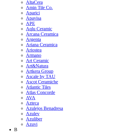
AltaCera
Amin Tile Co.
Aparici
Apavisa
APE
Aqlu Ceramic
Arcana Ceramica
Argenta
Ariana Ceramica
Ariostea
Armano
Art Ceramic
Art&Natura
Artkera Group
Ascale by TAU
Ascot Ceramiche
Atlantic Tiles
Atlas Concorde
AVA
Azteca
Azulejos Benadresa
Azulev
Azuliber
Azuvi
B