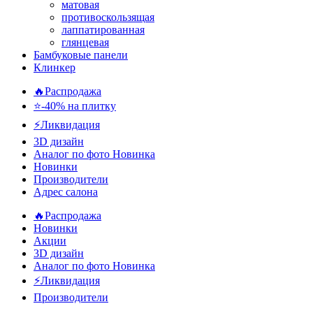
матовая
противоскользящая
лаппатированная
глянцевая
Бамбуковые панели
Клинкер
🔥Распродажа
⭐-40% на плитку
⚡️Ликвидация
3D дизайн
Аналог по фото
Новинка
Новинки
Производители
Адрес салона
🔥Распродажа
Новинки
Акции
3D дизайн
Аналог по фото
Новинка
⚡Ликвидация
Производители