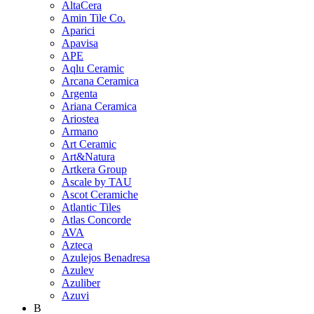
AltaCera
Amin Tile Co.
Aparici
Apavisa
APE
Aqlu Ceramic
Arcana Ceramica
Argenta
Ariana Ceramica
Ariostea
Armano
Art Ceramic
Art&Natura
Artkera Group
Ascale by TAU
Ascot Ceramiche
Atlantic Tiles
Atlas Concorde
AVA
Azteca
Azulejos Benadresa
Azulev
Azuliber
Azuvi
B