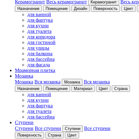
Керамогранит
Весь керамогранит
Весь ке
Керамогранит
Назначение
Помещение
Дизайн
Поверхность
Цвет
для ванной
для фартука
для кухни
для туалета
для коридора
для гостиной
для улицы
для балкона
для бассейна
для фасада
Мраморная плитка
Мозаика
Мозаика
Вся мозаика
Вся мозаика
Мозаика
Назначение
Помещение
Материал
Цвет
Страна
для ванной
для кухни
для фартука
для туалета
для бассейна
Ступени
Ступени
Все ступени
Все ступени
Ступени
Поверхность
Страна
Цвет