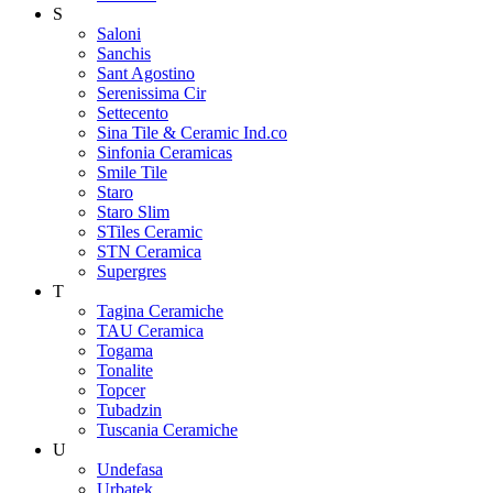
S
Saloni
Sanchis
Sant Agostino
Serenissima Cir
Settecento
Sina Tile & Ceramic Ind.co
Sinfonia Ceramicas
Smile Tile
Staro
Staro Slim
STiles Ceramic
STN Ceramica
Supergres
T
Tagina Ceramiche
TAU Ceramica
Togama
Tonalite
Topcer
Tubadzin
Tuscania Ceramiche
U
Undefasa
Urbatek