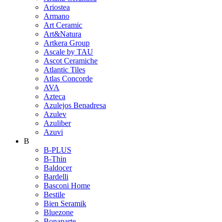
Ariostea
Armano
Art Ceramic
Art&Natura
Artkera Group
Ascale by TAU
Ascot Ceramiche
Atlantic Tiles
Atlas Concorde
AVA
Azteca
Azulejos Benadresa
Azulev
Azuliber
Azuvi
B
B-PLUS
B-Thin
Baldocer
Bardelli
Basconi Home
Bestile
Bien Seramik
Bluezone
Bonaparte