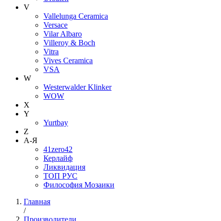
V
Vallelunga Ceramica
Versace
Vilar Albaro
Villeroy & Boch
Vitra
Vives Ceramica
VSA
W
Westerwalder Klinker
WOW
X
Y
Yurtbay
Z
А-Я
41zero42
Керлайф
Ликвидация
ТОП РУС
Философия Мозаики
Главная
/
Производители