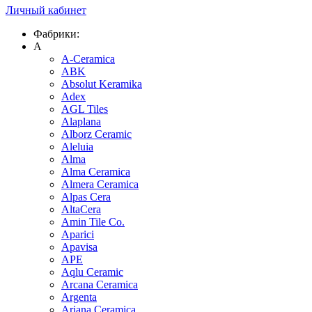
Личный кабинет
Фабрики:
A
A-Ceramica
ABK
Absolut Keramika
Adex
AGL Tiles
Alaplana
Alborz Ceramic
Aleluia
Alma
Alma Ceramica
Almera Ceramica
Alpas Cera
AltaCera
Amin Tile Co.
Aparici
Apavisa
APE
Aqlu Ceramic
Arcana Ceramica
Argenta
Ariana Ceramica