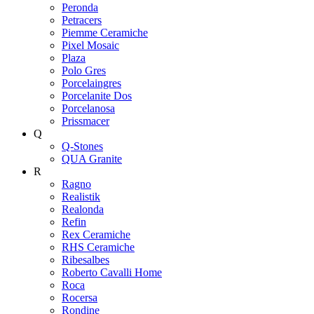
Peronda
Petracers
Piemme Ceramiche
Pixel Mosaic
Plaza
Polo Gres
Porcelaingres
Porcelanite Dos
Porcelanosa
Prissmacer
Q
Q-Stones
QUA Granite
R
Ragno
Realistik
Realonda
Refin
Rex Ceramiche
RHS Ceramiche
Ribesalbes
Roberto Cavalli Home
Roca
Rocersa
Rondine