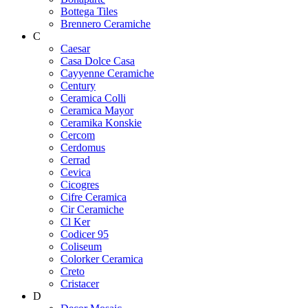
Bottega Tiles
Brennero Ceramiche
C
Caesar
Casa Dolce Casa
Cayyenne Ceramiche
Century
Ceramica Colli
Ceramica Mayor
Ceramika Konskie
Cercom
Cerdomus
Cerrad
Cevica
Cicogres
Cifre Ceramica
Cir Ceramiche
Cl Ker
Codicer 95
Coliseum
Colorker Ceramica
Creto
Cristacer
D