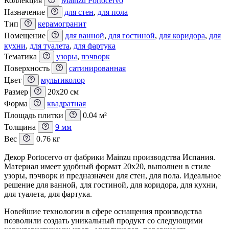
Коллекция
Mainzu Portocervo
Назначение
для стен
,
для пола
Тип
керамогранит
Помещение
для ванной
,
для гостиной
,
для коридора
,
для
кухни
,
для туалета
,
для фартука
Тематика
узоры
,
пэчворк
Поверхность
сатинированная
Цвет
мультиколор
Размер
20x20 см
Форма
квадратная
Площадь плитки
0.04 м²
Толщина
9 мм
Вес
0.76 кг
Декор Portocervo от фабрики Mainzu производства Испания.
Материал имеет удобный формат 20x20, выполнен в стиле
узоры, пэчворк и предназначен для стен, для пола. Идеальное
решение для ванной, для гостиной, для коридора, для кухни,
для туалета, для фартука.
Новейшие технологии в сфере оснащения производства
позволили создать уникальный продукт со следующими