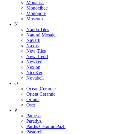
Monalisa
Monocibec
Monopole
Museum
N
Nanda Tiles
Natural Mosaic
Navarti
Naxos
New Tiles
New Trend
Newker
Nexion
NiceKer
Novabell
O
Ocean Ceramic
Orient Ceramic
Orinda
Oset
P
Pamesa
Paradyz
Pardis Ceramic Pazh
Pastorelli