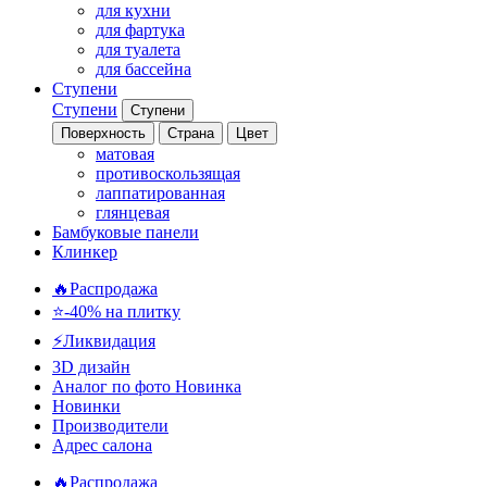
для кухни
для фартука
для туалета
для бассейна
Ступени
Ступени
Ступени
Поверхность
Страна
Цвет
матовая
противоскользящая
лаппатированная
глянцевая
Бамбуковые панели
Клинкер
🔥Распродажа
⭐-40% на плитку
⚡️Ликвидация
3D дизайн
Аналог по фото
Новинка
Новинки
Производители
Адрес салона
🔥Распродажа