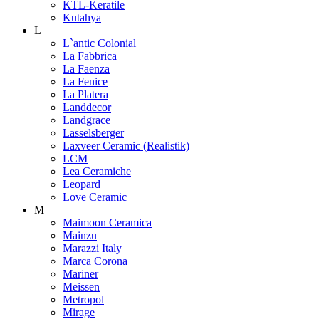
KTL-Keratile
Kutahya
L
L`antic Colonial
La Fabbrica
La Faenza
La Fenice
La Platera
Landdecor
Landgrace
Lasselsberger
Laxveer Ceramic (Realistik)
LCM
Lea Ceramiche
Leopard
Love Ceramic
M
Maimoon Ceramica
Mainzu
Marazzi Italy
Marca Corona
Mariner
Meissen
Metropol
Mirage