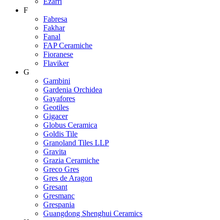
Ezarri
F
Fabresa
Fakhar
Fanal
FAP Ceramiche
Fioranese
Flaviker
G
Gambini
Gardenia Orchidea
Gayafores
Geotiles
Gigacer
Globus Ceramica
Goldis Tile
Granoland Tiles LLP
Gravita
Grazia Ceramiche
Greco Gres
Gres de Aragon
Gresant
Gresmanc
Grespania
Guangdong Shenghui Ceramics