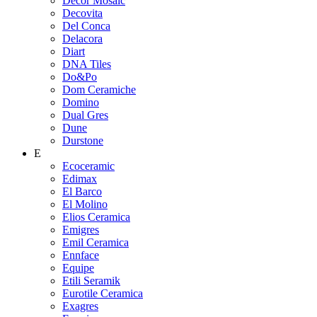
Decor Mosaic
Decovita
Del Conca
Delacora
Diart
DNA Tiles
Do&Po
Dom Ceramiche
Domino
Dual Gres
Dune
Durstone
E
Ecoceramic
Edimax
El Barco
El Molino
Elios Ceramica
Emigres
Emil Ceramica
Ennface
Equipe
Etili Seramik
Eurotile Ceramica
Exagres