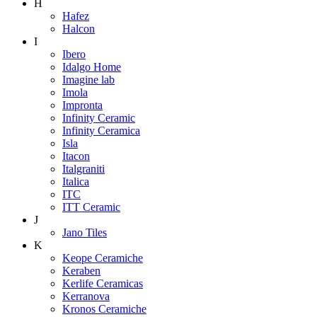
H
Hafez
Halcon
I
Ibero
Idalgo Home
Imagine lab
Imola
Impronta
Infinity Ceramic
Infinity Ceramica
Isla
Itacon
Italgraniti
Italica
ITC
ITT Ceramic
J
Jano Tiles
K
Keope Ceramiche
Keraben
Kerlife Ceramicas
Kerranova
Kronos Ceramiche