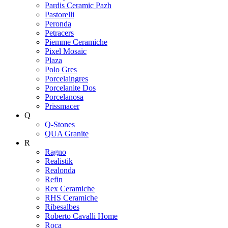
Pardis Ceramic Pazh
Pastorelli
Peronda
Petracers
Piemme Ceramiche
Pixel Mosaic
Plaza
Polo Gres
Porcelaingres
Porcelanite Dos
Porcelanosa
Prissmacer
Q
Q-Stones
QUA Granite
R
Ragno
Realistik
Realonda
Refin
Rex Ceramiche
RHS Ceramiche
Ribesalbes
Roberto Cavalli Home
Roca