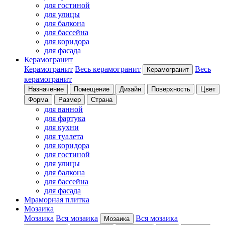
для гостиной
для улицы
для балкона
для бассейна
для коридора
для фасада
Керамогранит
Керамогранит
Весь керамогранит
Весь
Керамогранит
керамогранит
Назначение
Помещение
Дизайн
Поверхность
Цвет
Форма
Размер
Страна
для ванной
для фартука
для кухни
для туалета
для коридора
для гостиной
для улицы
для балкона
для бассейна
для фасада
Мраморная плитка
Мозаика
Мозаика
Вся мозаика
Вся мозаика
Мозаика