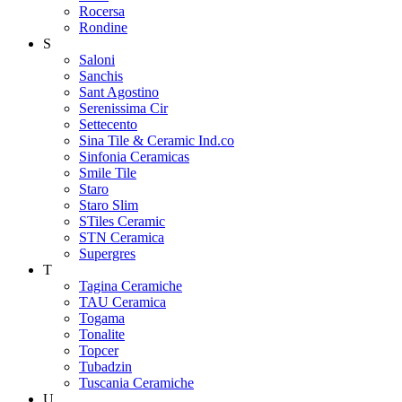
Rocersa
Rondine
S
Saloni
Sanchis
Sant Agostino
Serenissima Cir
Settecento
Sina Tile & Ceramic Ind.co
Sinfonia Ceramicas
Smile Tile
Staro
Staro Slim
STiles Ceramic
STN Ceramica
Supergres
T
Tagina Ceramiche
TAU Ceramica
Togama
Tonalite
Topcer
Tubadzin
Tuscania Ceramiche
U