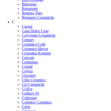
Bluezone
Bonaparte
Bottega Tiles
Brennero Ceramiche
C
Caesar
Casa Dolce Casa
Cayyenne Ceramiche
Century
Ceramica Colli
Ceramica Mayor
Ceramika Konskie
Cercom
Cerdomus
Cerrad
Cevica
Cicogres
Cifre Ceramica
Cir Ceramiche
Cl Ker
Codicer 95
Coliseum
Colorker Ceramica
Creto