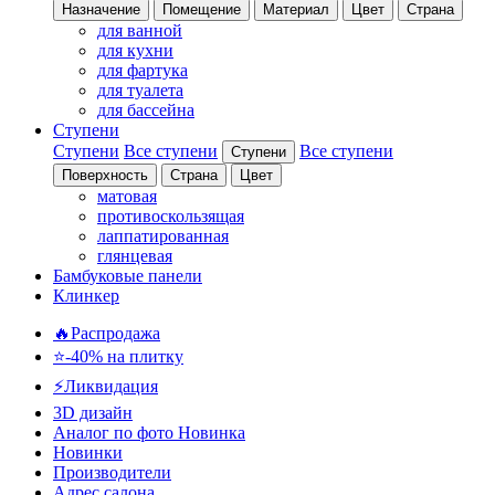
Назначение
Помещение
Материал
Цвет
Страна
для ванной
для кухни
для фартука
для туалета
для бассейна
Ступени
Ступени
Все ступени
Все ступени
Ступени
Поверхность
Страна
Цвет
матовая
противоскользящая
лаппатированная
глянцевая
Бамбуковые панели
Клинкер
🔥Распродажа
⭐-40% на плитку
⚡️Ликвидация
3D дизайн
Аналог по фото
Новинка
Новинки
Производители
Адрес салона