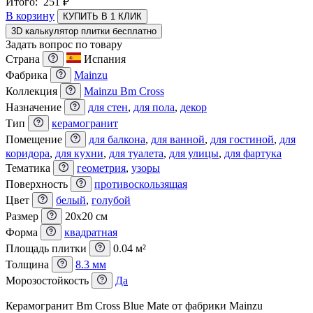
Итого:
251
₽
В корзину
КУПИТЬ В 1 КЛИК
3D калькулятор плитки бесплатно
Задать вопрос по товару
Страна
Испания
Фабрика
Mainzu
Коллекция
Mainzu Bm Cross
Назначение
для стен
,
для пола
,
декор
Тип
керамогранит
Помещение
для балкона
,
для ванной
,
для гостиной
,
для
коридора
,
для кухни
,
для туалета
,
для улицы
,
для фартука
Тематика
геометрия
,
узоры
Поверхность
противоскользящая
Цвет
белый
,
голубой
Размер
20x20 см
Форма
квадратная
Площадь плитки
0.04 м²
Толщина
8.3 мм
Морозостойкость
Да
Керамогранит Bm Cross Blue Mate от фабрики Mainzu