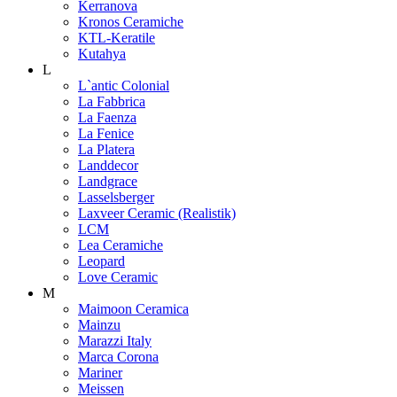
Kerranova
Kronos Ceramiche
KTL-Keratile
Kutahya
L
L`antic Colonial
La Fabbrica
La Faenza
La Fenice
La Platera
Landdecor
Landgrace
Lasselsberger
Laxveer Ceramic (Realistik)
LCM
Lea Ceramiche
Leopard
Love Ceramic
M
Maimoon Ceramica
Mainzu
Marazzi Italy
Marca Corona
Mariner
Meissen