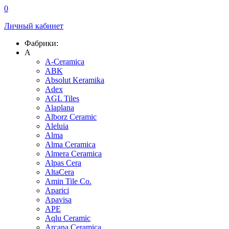
0
Личный кабинет
Фабрики:
A
A-Ceramica
ABK
Absolut Keramika
Adex
AGL Tiles
Alaplana
Alborz Ceramic
Aleluia
Alma
Alma Ceramica
Almera Ceramica
Alpas Cera
AltaCera
Amin Tile Co.
Aparici
Apavisa
APE
Aqlu Ceramic
Arcana Ceramica