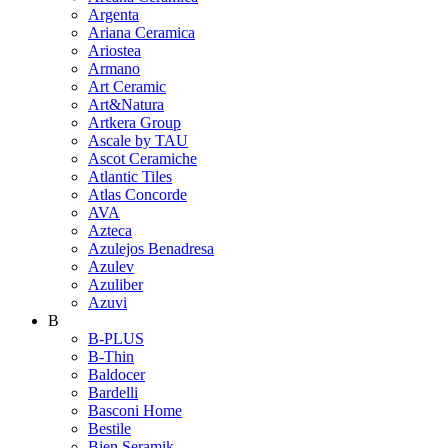
Argenta
Ariana Ceramica
Ariostea
Armano
Art Ceramic
Art&Natura
Artkera Group
Ascale by TAU
Ascot Ceramiche
Atlantic Tiles
Atlas Concorde
AVA
Azteca
Azulejos Benadresa
Azulev
Azuliber
Azuvi
B
B-PLUS
B-Thin
Baldocer
Bardelli
Basconi Home
Bestile
Bien Seramik