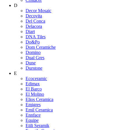
Cristacer
D
Decor Mosaic
Decovita
Del Conca
Delacora
Diart
DNA Tiles
Do&Po
Dom Ceramiche
Domino
Dual Gres
Dune
Durstone
E
Ecoceramic
Edimax
El Barco
El Molino
Elios Ceramica
Emigres
Emil Ceramica
Ennface
Equipe
Etili Seramik