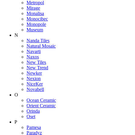
Metropol
Mirage
Monalisa
Monocibec
Monopole
Museum
N
Nanda Tiles
Natural Mosaic
Navarti
Naxos
New Tiles
New Trend
Newker
Nexion
NiceKer
Novabell
O
Ocean Ceramic
Orient Ceramic
Orinda
Oset
P
Pamesa
Paradyz