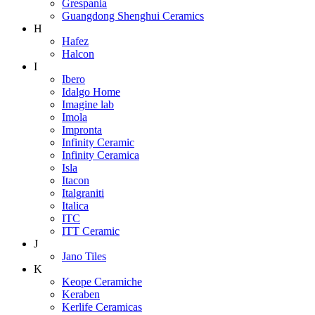
Grespania
Guangdong Shenghui Ceramics
H
Hafez
Halcon
I
Ibero
Idalgo Home
Imagine lab
Imola
Impronta
Infinity Ceramic
Infinity Ceramica
Isla
Itacon
Italgraniti
Italica
ITC
ITT Ceramic
J
Jano Tiles
K
Keope Ceramiche
Keraben
Kerlife Ceramicas