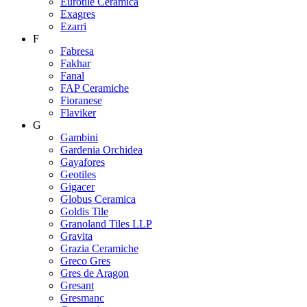
Eurotile Ceramica
Exagres
Ezarri
F
Fabresa
Fakhar
Fanal
FAP Ceramiche
Fioranese
Flaviker
G
Gambini
Gardenia Orchidea
Gayafores
Geotiles
Gigacer
Globus Ceramica
Goldis Tile
Granoland Tiles LLP
Gravita
Grazia Ceramiche
Greco Gres
Gres de Aragon
Gresant
Gresmanc