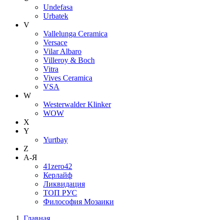
Undefasa
Urbatek
V
Vallelunga Ceramica
Versace
Vilar Albaro
Villeroy & Boch
Vitra
Vives Ceramica
VSA
W
Westerwalder Klinker
WOW
X
Y
Yurtbay
Z
А-Я
41zero42
Керлайф
Ликвидация
ТОП РУС
Философия Мозаики
Главная