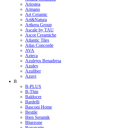
Ariostea
Armano
Art Ceramic
Art&Natura
Artkera Group
Ascale by TAU
Ascot Ceramiche
Atlantic Tiles
Atlas Concorde
AVA
Azteca
Azulejos Benadresa
Azulev
Azuliber
Azuvi
B
B-PLUS
B-Thin
Baldocer
Bardelli
Basconi Home
Bestile
Bien Seramik
Bluezone
Bonaparte