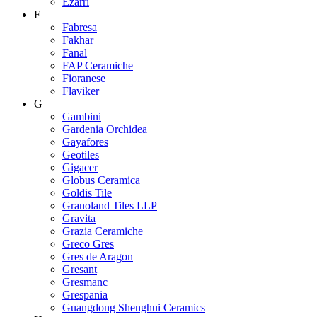
Ezarri
F
Fabresa
Fakhar
Fanal
FAP Ceramiche
Fioranese
Flaviker
G
Gambini
Gardenia Orchidea
Gayafores
Geotiles
Gigacer
Globus Ceramica
Goldis Tile
Granoland Tiles LLP
Gravita
Grazia Ceramiche
Greco Gres
Gres de Aragon
Gresant
Gresmanc
Grespania
Guangdong Shenghui Ceramics