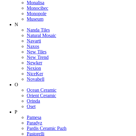
Monalisa
Monocibec
Monopole
Museum
N
Nanda Tiles
Natural Mosaic
Navarti
Naxos
New Tiles
New Trend
Newker
Nexion
NiceKer
Novabell
O
Ocean Ceramic
Orient Ceramic
Orinda
Oset
P
Pamesa
Paradyz
Pardis Ceramic Pazh
Pastorelli