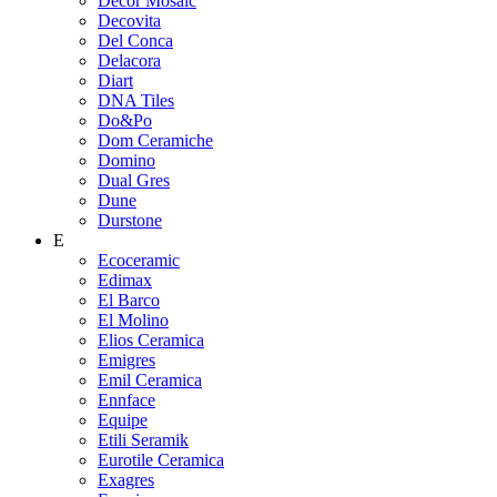
Decor Mosaic
Decovita
Del Conca
Delacora
Diart
DNA Tiles
Do&Po
Dom Ceramiche
Domino
Dual Gres
Dune
Durstone
E
Ecoceramic
Edimax
El Barco
El Molino
Elios Ceramica
Emigres
Emil Ceramica
Ennface
Equipe
Etili Seramik
Eurotile Ceramica
Exagres