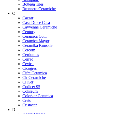
Bottega Tiles
Brennero Ceramiche
C
Caesar
Casa Dolce Casa
Cayyenne Ceramiche
Century
Ceramica Colli
Ceramica Mayor
Ceramika Konskie
Cercom
Cerdomus
Cerrad
Cevica
Cicogres
Cifre Ceramica
Cir Ceramiche
Cl Ker
Codicer 95
Coliseum
Colorker Ceramica
Creto
Cristacer
D