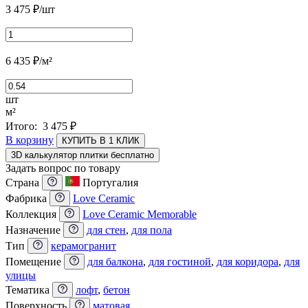
3 475
₽
/шт
6 435
₽
/м²
шт
м²
Итого:
3 475
₽
В корзину
КУПИТЬ В 1 КЛИК
3D калькулятор плитки бесплатно
Задать вопрос по товару
Страна
Португалия
Фабрика
Love Ceramic
Коллекция
Love Ceramic Memorable
Назначение
для стен
,
для пола
Тип
керамогранит
Помещение
для балкона
,
для гостиной
,
для коридора
,
для
улицы
Тематика
лофт
,
бетон
Поверхность
матовая