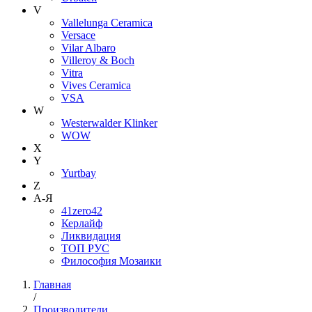
V
Vallelunga Ceramica
Versace
Vilar Albaro
Villeroy & Boch
Vitra
Vives Ceramica
VSA
W
Westerwalder Klinker
WOW
X
Y
Yurtbay
Z
А-Я
41zero42
Керлайф
Ликвидация
ТОП РУС
Философия Мозаики
Главная
/
Производители