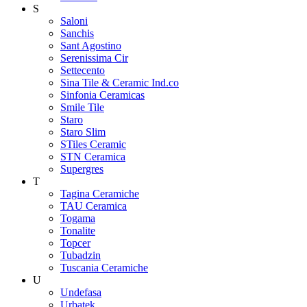
S
Saloni
Sanchis
Sant Agostino
Serenissima Cir
Settecento
Sina Tile & Ceramic Ind.co
Sinfonia Ceramicas
Smile Tile
Staro
Staro Slim
STiles Ceramic
STN Ceramica
Supergres
T
Tagina Ceramiche
TAU Ceramica
Togama
Tonalite
Topcer
Tubadzin
Tuscania Ceramiche
U
Undefasa
Urbatek