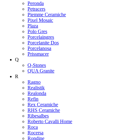
Peronda
Petracers
Piemme Ceramiche
Pixel Mosaic
Plaza
Polo Gres
Porcelaingres
Porcelanite Dos
Porcelanosa
Prissmacer
Q
Q-Stones
QUA Granite
R
Ragno
Realistik
Realonda
Refin
Rex Ceramiche
RHS Ceramiche
Ribesalbes
Roberto Cavalli Home
Roca
Rocersa
Rondine