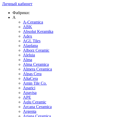
Личный кабинет
Фабрики:
A
A-Ceramica
ABK
Absolut Keramika
Adex
AGL Tiles
Alaplana
Alborz Ceramic
Aleluia
Alma
Alma Ceramica
Almera Ceramica
Alpas Cera
AltaCera
Amin Tile Co.
Aparici
Apavisa
APE
Aqlu Ceramic
Arcana Ceramica
Argenta
Ariana Ceramica