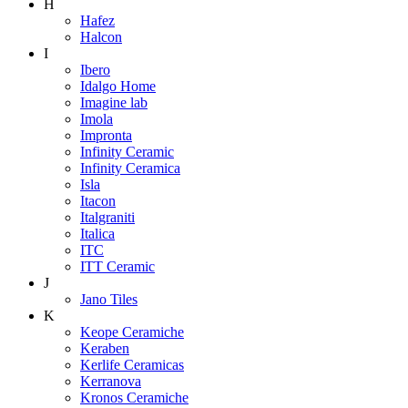
H
Hafez
Halcon
I
Ibero
Idalgo Home
Imagine lab
Imola
Impronta
Infinity Ceramic
Infinity Ceramica
Isla
Itacon
Italgraniti
Italica
ITC
ITT Ceramic
J
Jano Tiles
K
Keope Ceramiche
Keraben
Kerlife Ceramicas
Kerranova
Kronos Ceramiche