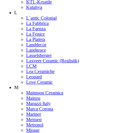
KTL-Keratile
Kutahya
L
L`antic Colonial
La Fabbrica
La Faenza
La Fenice
La Platera
Landdecor
Landgrace
Lasselsberger
Laxveer Ceramic (Realistik)
LCM
Lea Ceramiche
Leopard
Love Ceramic
M
Maimoon Ceramica
Mainzu
Marazzi Italy
Marca Corona
Mariner
Meissen
Metropol
Mirage