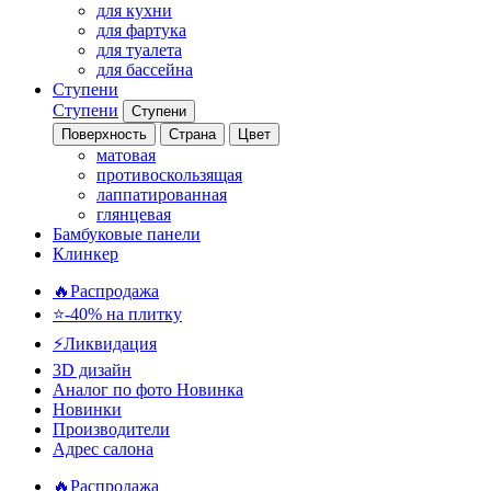
для кухни
для фартука
для туалета
для бассейна
Ступени
Ступени
Ступени
Поверхность
Страна
Цвет
матовая
противоскользящая
лаппатированная
глянцевая
Бамбуковые панели
Клинкер
🔥Распродажа
⭐-40% на плитку
⚡️Ликвидация
3D дизайн
Аналог по фото
Новинка
Новинки
Производители
Адрес салона
🔥Распродажа