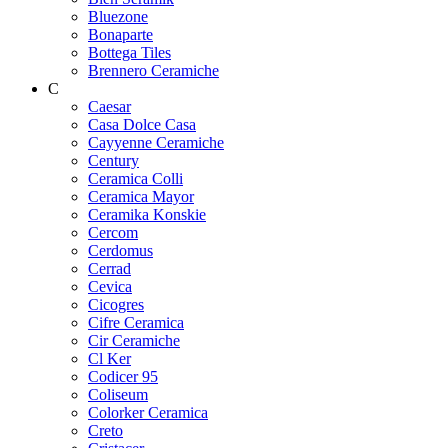
Bluezone
Bonaparte
Bottega Tiles
Brennero Ceramiche
C
Caesar
Casa Dolce Casa
Cayyenne Ceramiche
Century
Ceramica Colli
Ceramica Mayor
Ceramika Konskie
Cercom
Cerdomus
Cerrad
Cevica
Cicogres
Cifre Ceramica
Cir Ceramiche
Cl Ker
Codicer 95
Coliseum
Colorker Ceramica
Creto