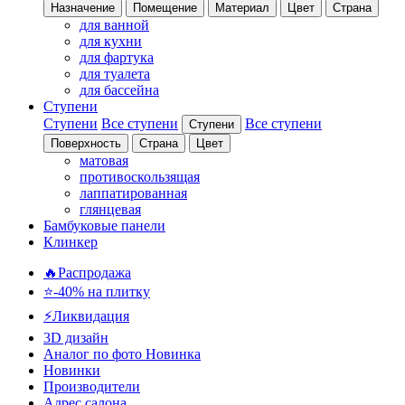
Назначение
Помещение
Материал
Цвет
Страна
для ванной
для кухни
для фартука
для туалета
для бассейна
Ступени
Ступени
Все ступени
Все ступени
Ступени
Поверхность
Страна
Цвет
матовая
противоскользящая
лаппатированная
глянцевая
Бамбуковые панели
Клинкер
🔥Распродажа
⭐-40% на плитку
⚡️Ликвидация
3D дизайн
Аналог по фото
Новинка
Новинки
Производители
Адрес салона