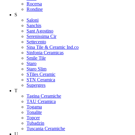
Rocersa
Rondine
S
Saloni
Sanchis
Sant Agostino
Serenissima Cir
Settecento
Sina Tile & Ceramic Ind.co
Sinfonia Ceramicas
Smile Tile
Staro
Staro Slim
STiles Ceramic
STN Ceramica
Supergres
T
Tagina Ceramiche
TAU Ceramica
Togama
Tonalite
Topcer
Tubadzin
Tuscania Ceramiche
U