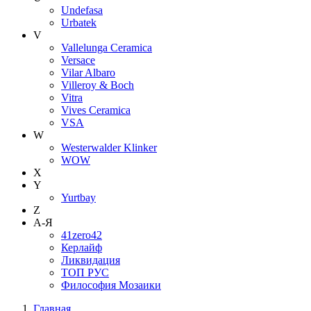
Undefasa
Urbatek
V
Vallelunga Ceramica
Versace
Vilar Albaro
Villeroy & Boch
Vitra
Vives Ceramica
VSA
W
Westerwalder Klinker
WOW
X
Y
Yurtbay
Z
А-Я
41zero42
Керлайф
Ликвидация
ТОП РУС
Философия Мозаики
Главная