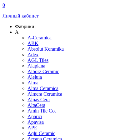
0
Личный кабинет
Фабрики:
A
A-Ceramica
ABK
Absolut Keramika
Adex
AGL Tiles
Alaplana
Alborz Ceramic
Aleluia
Alma
Alma Ceramica
Almera Ceramica
Alpas Cera
AltaCera
Amin Tile Co.
Aparici
Apavisa
APE
Aqlu Ceramic
Arcana Ceramica