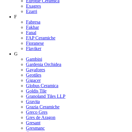
Eurotile Ceramica
Exagres
Ezarri
F
Fabresa
Fakhar
Fanal
FAP Ceramiche
Fioranese
Flaviker
G
Gambini
Gardenia Orchidea
Gayafores
Geotiles
Gigacer
Globus Ceramica
Goldis Tile
Granoland Tiles LLP
Gravita
Grazia Ceramiche
Greco Gres
Gres de Aragon
Gresant
Gresmanc