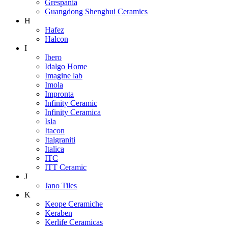
Grespania
Guangdong Shenghui Ceramics
H
Hafez
Halcon
I
Ibero
Idalgo Home
Imagine lab
Imola
Impronta
Infinity Ceramic
Infinity Ceramica
Isla
Itacon
Italgraniti
Italica
ITC
ITT Ceramic
J
Jano Tiles
K
Keope Ceramiche
Keraben
Kerlife Ceramicas