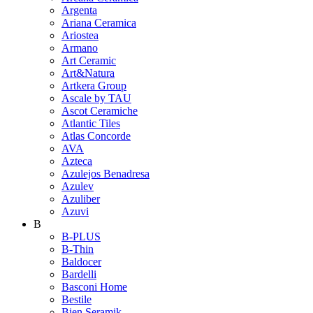
Argenta
Ariana Ceramica
Ariostea
Armano
Art Ceramic
Art&Natura
Artkera Group
Ascale by TAU
Ascot Ceramiche
Atlantic Tiles
Atlas Concorde
AVA
Azteca
Azulejos Benadresa
Azulev
Azuliber
Azuvi
B
B-PLUS
B-Thin
Baldocer
Bardelli
Basconi Home
Bestile
Bien Seramik