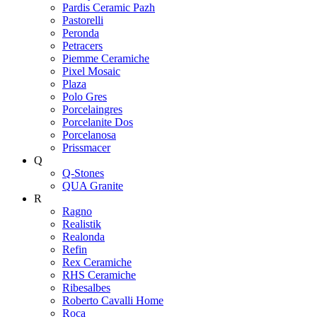
Pardis Ceramic Pazh
Pastorelli
Peronda
Petracers
Piemme Ceramiche
Pixel Mosaic
Plaza
Polo Gres
Porcelaingres
Porcelanite Dos
Porcelanosa
Prissmacer
Q
Q-Stones
QUA Granite
R
Ragno
Realistik
Realonda
Refin
Rex Ceramiche
RHS Ceramiche
Ribesalbes
Roberto Cavalli Home
Roca