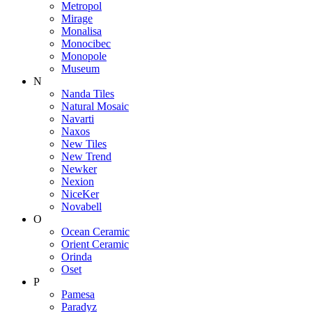
Metropol
Mirage
Monalisa
Monocibec
Monopole
Museum
N
Nanda Tiles
Natural Mosaic
Navarti
Naxos
New Tiles
New Trend
Newker
Nexion
NiceKer
Novabell
O
Ocean Ceramic
Orient Ceramic
Orinda
Oset
P
Pamesa
Paradyz