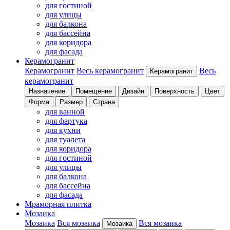
для гостиной
для улицы
для балкона
для бассейна
для коридора
для фасада
Керамогранит
Керамогранит
Весь керамогранит
Весь
Керамогранит
керамогранит
Назначение
Помещение
Дизайн
Поверхность
Цвет
Форма
Размер
Страна
для ванной
для фартука
для кухни
для туалета
для коридора
для гостиной
для улицы
для балкона
для бассейна
для фасада
Мраморная плитка
Мозаика
Мозаика
Вся мозаика
Вся мозаика
Мозаика