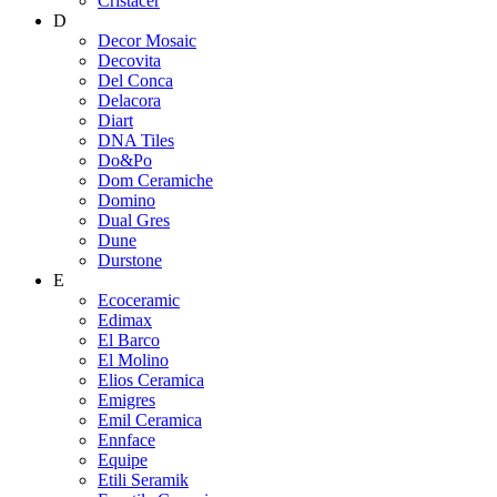
Cristacer
D
Decor Mosaic
Decovita
Del Conca
Delacora
Diart
DNA Tiles
Do&Po
Dom Ceramiche
Domino
Dual Gres
Dune
Durstone
E
Ecoceramic
Edimax
El Barco
El Molino
Elios Ceramica
Emigres
Emil Ceramica
Ennface
Equipe
Etili Seramik