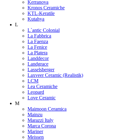
Kerranova
Kronos Ceramiche
KTL-Keratile
Kutahya
L
L`antic Colonial
La Fabbrica
La Faenza
La Fenice
La Platera
Landdecor
Landgrace
Lasselsberger
Laxveer Ceramic (Realistik)
LCM
Lea Ceramiche
Leopard
Love Ceramic
M
Maimoon Ceramica
Mainzu
Marazzi Italy
Marca Corona
Mariner
Meissen