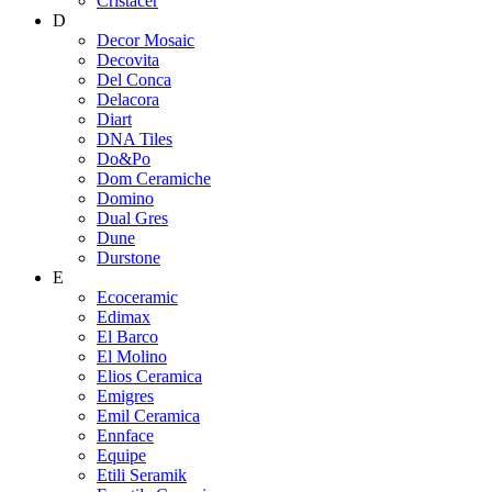
Cristacer
D
Decor Mosaic
Decovita
Del Conca
Delacora
Diart
DNA Tiles
Do&Po
Dom Ceramiche
Domino
Dual Gres
Dune
Durstone
E
Ecoceramic
Edimax
El Barco
El Molino
Elios Ceramica
Emigres
Emil Ceramica
Ennface
Equipe
Etili Seramik