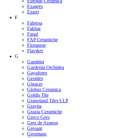
Eurotile Ceramica
Exagres
Ezarri
F
Fabresa
Fakhar
Fanal
FAP Ceramiche
Fioranese
Flaviker
G
Gambini
Gardenia Orchidea
Gayafores
Geotiles
Gigacer
Globus Ceramica
Goldis Tile
Granoland Tiles LLP
Gravita
Grazia Ceramiche
Greco Gres
Gres de Aragon
Gresant
Gresmanc