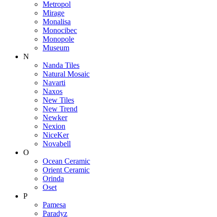
Metropol
Mirage
Monalisa
Monocibec
Monopole
Museum
N
Nanda Tiles
Natural Mosaic
Navarti
Naxos
New Tiles
New Trend
Newker
Nexion
NiceKer
Novabell
O
Ocean Ceramic
Orient Ceramic
Orinda
Oset
P
Pamesa
Paradyz