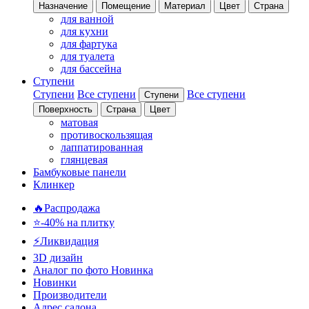
Назначение
Помещение
Материал
Цвет
Страна
для ванной
для кухни
для фартука
для туалета
для бассейна
Ступени
Ступени
Все ступени
Все ступени
Ступени
Поверхность
Страна
Цвет
матовая
противоскользящая
лаппатированная
глянцевая
Бамбуковые панели
Клинкер
🔥Распродажа
⭐-40% на плитку
⚡️Ликвидация
3D дизайн
Аналог по фото
Новинка
Новинки
Производители
Адрес салона