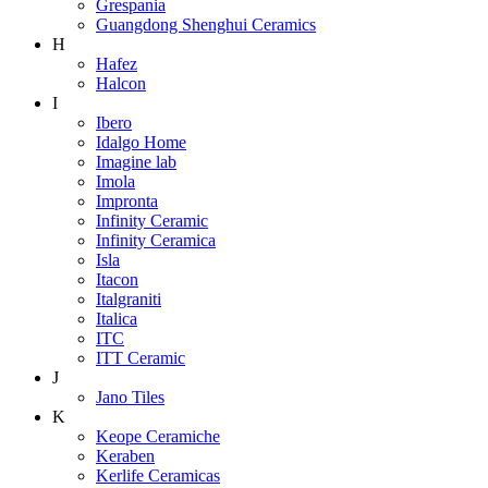
Grespania
Guangdong Shenghui Ceramics
H
Hafez
Halcon
I
Ibero
Idalgo Home
Imagine lab
Imola
Impronta
Infinity Ceramic
Infinity Ceramica
Isla
Itacon
Italgraniti
Italica
ITC
ITT Ceramic
J
Jano Tiles
K
Keope Ceramiche
Keraben
Kerlife Ceramicas