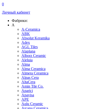
0
Личный кабинет
Фабрики:
A
A-Ceramica
ABK
Absolut Keramika
Adex
AGL Tiles
Alaplana
Alborz Ceramic
Aleluia
Alma
Alma Ceramica
Almera Ceramica
Alpas Cera
AltaCera
Amin Tile Co.
Aparici
Apavisa
APE
Aqlu Ceramic
Arcana Ceramica