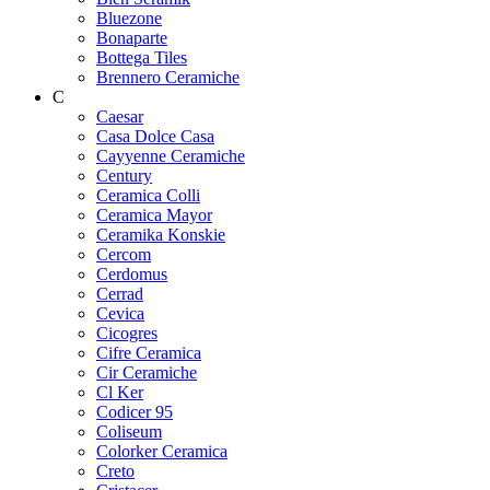
Bluezone
Bonaparte
Bottega Tiles
Brennero Ceramiche
C
Caesar
Casa Dolce Casa
Cayyenne Ceramiche
Century
Ceramica Colli
Ceramica Mayor
Ceramika Konskie
Cercom
Cerdomus
Cerrad
Cevica
Cicogres
Cifre Ceramica
Cir Ceramiche
Cl Ker
Codicer 95
Coliseum
Colorker Ceramica
Creto