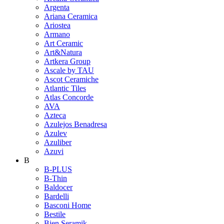
Argenta
Ariana Ceramica
Ariostea
Armano
Art Ceramic
Art&Natura
Artkera Group
Ascale by TAU
Ascot Ceramiche
Atlantic Tiles
Atlas Concorde
AVA
Azteca
Azulejos Benadresa
Azulev
Azuliber
Azuvi
B
B-PLUS
B-Thin
Baldocer
Bardelli
Basconi Home
Bestile
Bien Seramik