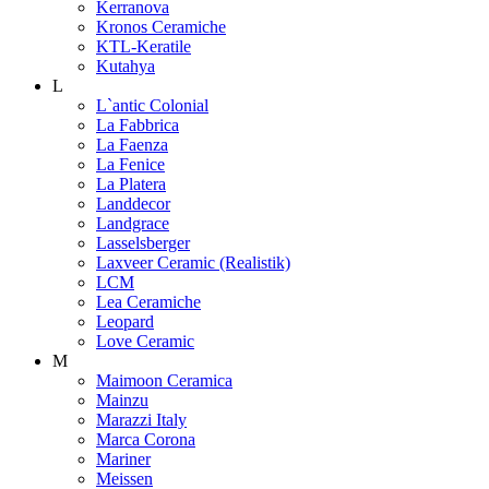
Kerranova
Kronos Ceramiche
KTL-Keratile
Kutahya
L
L`antic Colonial
La Fabbrica
La Faenza
La Fenice
La Platera
Landdecor
Landgrace
Lasselsberger
Laxveer Ceramic (Realistik)
LCM
Lea Ceramiche
Leopard
Love Ceramic
M
Maimoon Ceramica
Mainzu
Marazzi Italy
Marca Corona
Mariner
Meissen