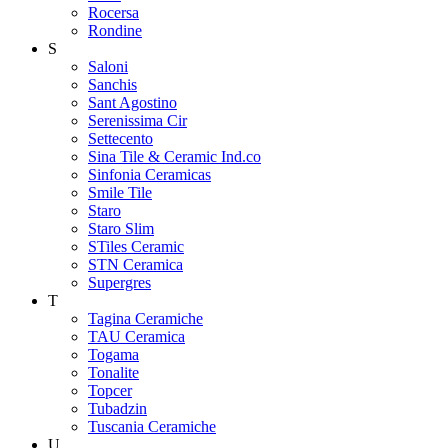
Rocersa
Rondine
S
Saloni
Sanchis
Sant Agostino
Serenissima Cir
Settecento
Sina Tile & Ceramic Ind.co
Sinfonia Ceramicas
Smile Tile
Staro
Staro Slim
STiles Ceramic
STN Ceramica
Supergres
T
Tagina Ceramiche
TAU Ceramica
Togama
Tonalite
Topcer
Tubadzin
Tuscania Ceramiche
U