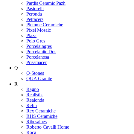
Pardis Ceramic Pazh
Pastorelli
Peronda
Petracers
Piemme Ceramiche
Pixel Mosaic
Plaza
Polo Gres
Porcelaingres
Porcelanite Dos
Porcelanosa
Prissmacer
Q
Q-Stones
QUA Granite
R
Ragno
Realistik
Realonda
Refin
Rex Ceramiche
RHS Ceramiche
Ribesalbes
Roberto Cavalli Home
Roca