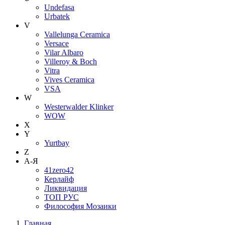
Undefasa
Urbatek
V
Vallelunga Ceramica
Versace
Vilar Albaro
Villeroy & Boch
Vitra
Vives Ceramica
VSA
W
Westerwalder Klinker
WOW
X
Y
Yurtbay
Z
А-Я
41zero42
Керлайф
Ликвидация
ТОП РУС
Философия Мозаики
Главная