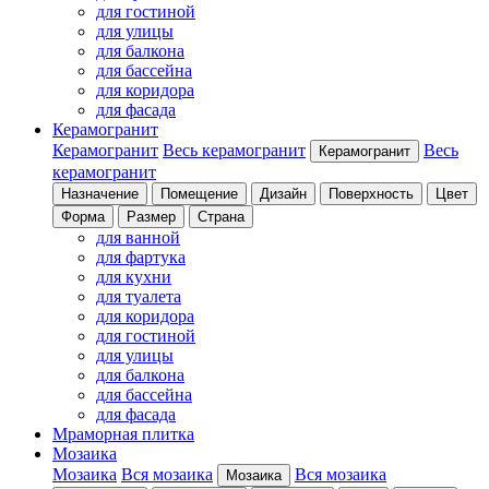
для гостиной
для улицы
для балкона
для бассейна
для коридора
для фасада
Керамогранит
Керамогранит
Весь керамогранит
Весь
Керамогранит
керамогранит
Назначение
Помещение
Дизайн
Поверхность
Цвет
Форма
Размер
Страна
для ванной
для фартука
для кухни
для туалета
для коридора
для гостиной
для улицы
для балкона
для бассейна
для фасада
Мраморная плитка
Мозаика
Мозаика
Вся мозаика
Вся мозаика
Мозаика