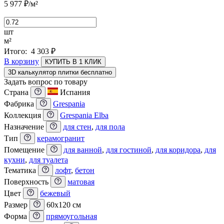
5 977
₽
/м²
шт
м²
Итого:
4 303
₽
В корзину
КУПИТЬ В 1 КЛИК
3D калькулятор плитки бесплатно
Задать вопрос по товару
Страна
Испания
Фабрика
Grespania
Коллекция
Grespania Elba
Назначение
для стен
,
для пола
Тип
керамогранит
Помещение
для ванной
,
для гостиной
,
для коридора
,
для
кухни
,
для туалета
Тематика
лофт
,
бетон
Поверхность
матовая
Цвет
бежевый
Размер
60x120 см
Форма
прямоугольная