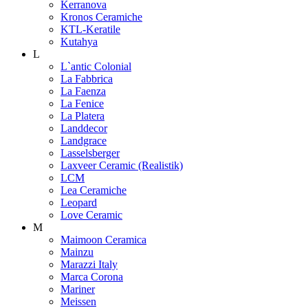
Kerranova
Kronos Ceramiche
KTL-Keratile
Kutahya
L
L`antic Colonial
La Fabbrica
La Faenza
La Fenice
La Platera
Landdecor
Landgrace
Lasselsberger
Laxveer Ceramic (Realistik)
LCM
Lea Ceramiche
Leopard
Love Ceramic
M
Maimoon Ceramica
Mainzu
Marazzi Italy
Marca Corona
Mariner
Meissen