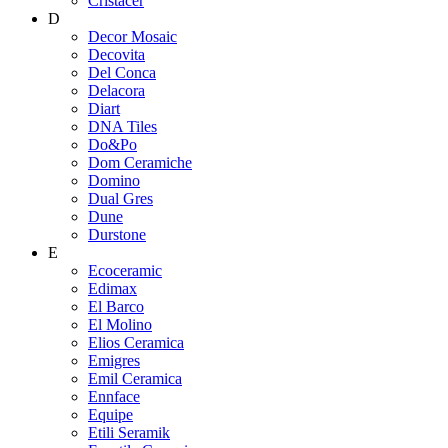
Cristacer
D
Decor Mosaic
Decovita
Del Conca
Delacora
Diart
DNA Tiles
Do&Po
Dom Ceramiche
Domino
Dual Gres
Dune
Durstone
E
Ecoceramic
Edimax
El Barco
El Molino
Elios Ceramica
Emigres
Emil Ceramica
Ennface
Equipe
Etili Seramik