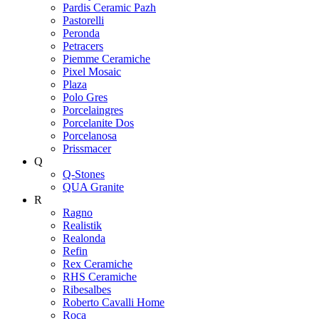
Pardis Ceramic Pazh
Pastorelli
Peronda
Petracers
Piemme Ceramiche
Pixel Mosaic
Plaza
Polo Gres
Porcelaingres
Porcelanite Dos
Porcelanosa
Prissmacer
Q
Q-Stones
QUA Granite
R
Ragno
Realistik
Realonda
Refin
Rex Ceramiche
RHS Ceramiche
Ribesalbes
Roberto Cavalli Home
Roca