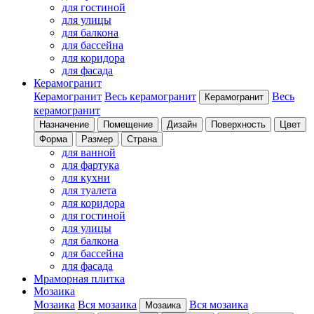
для гостиной
для улицы
для балкона
для бассейна
для коридора
для фасада
Керамогранит
Керамогранит
Весь керамогранит
Весь
Керамогранит
керамогранит
Назначение
Помещение
Дизайн
Поверхность
Цвет
Форма
Размер
Страна
для ванной
для фартука
для кухни
для туалета
для коридора
для гостиной
для улицы
для балкона
для бассейна
для фасада
Мраморная плитка
Мозаика
Мозаика
Вся мозаика
Вся мозаика
Мозаика