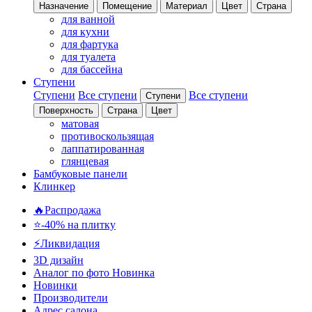
Назначение
Помещение
Материал
Цвет
Страна
для ванной
для кухни
для фартука
для туалета
для бассейна
Ступени
Ступени
Все ступени
Все ступени
Ступени
Поверхность
Страна
Цвет
матовая
противоскользящая
лаппатированная
глянцевая
Бамбуковые панели
Клинкер
🔥Распродажа
⭐-40% на плитку
⚡️Ликвидация
3D дизайн
Аналог по фото
Новинка
Новинки
Производители
Адрес салона