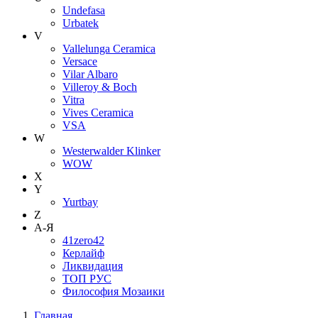
Undefasa
Urbatek
V
Vallelunga Ceramica
Versace
Vilar Albaro
Villeroy & Boch
Vitra
Vives Ceramica
VSA
W
Westerwalder Klinker
WOW
X
Y
Yurtbay
Z
А-Я
41zero42
Керлайф
Ликвидация
ТОП РУС
Философия Мозаики
Главная