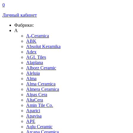
0
Личный кабинет
Фабрики:
A
A-Ceramica
ABK
Absolut Keramika
Adex
AGL Tiles
Alaplana
Alborz Ceramic
Aleluia
Alma
Alma Ceramica
Almera Ceramica
Alpas Cera
AltaCera
Amin Tile Co.
Aparici
Apavisa
APE
Aqlu Ceramic
Arcana Ceramica