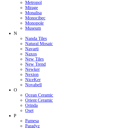
Metropol
Mirage
Monalisa
Monocibec
Monopole
Museum
N
Nanda Tiles
Natural Mosaic
Navarti
Naxos
New Tiles
New Trend
Newker
Nexion
NiceKer
Novabell
O
Ocean Ceramic
Orient Ceramic
Orinda
Oset
P
Pamesa
Paradyz