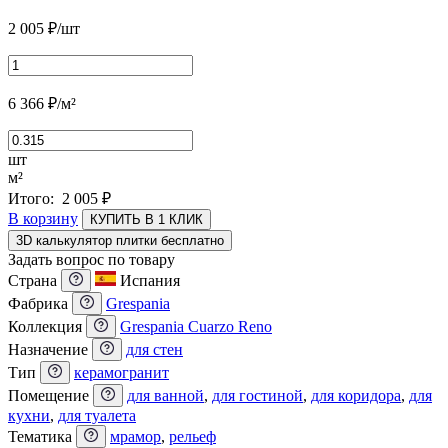
2 005
₽
/шт
6 366
₽
/м²
шт
м²
Итого:
2 005
₽
В корзину
КУПИТЬ В 1 КЛИК
3D калькулятор плитки бесплатно
Задать вопрос по товару
Страна
Испания
Фабрика
Grespania
Коллекция
Grespania Cuarzo Reno
Назначение
для стен
Тип
керамогранит
Помещение
для ванной
,
для гостиной
,
для коридора
,
для
кухни
,
для туалета
Тематика
мрамор
,
рельеф