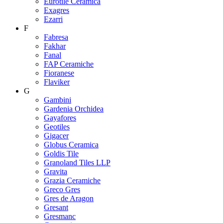
Eurotile Ceramica
Exagres
Ezarri
F
Fabresa
Fakhar
Fanal
FAP Ceramiche
Fioranese
Flaviker
G
Gambini
Gardenia Orchidea
Gayafores
Geotiles
Gigacer
Globus Ceramica
Goldis Tile
Granoland Tiles LLP
Gravita
Grazia Ceramiche
Greco Gres
Gres de Aragon
Gresant
Gresmanc