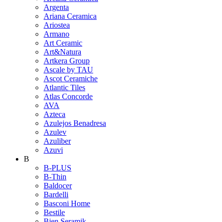
Argenta
Ariana Ceramica
Ariostea
Armano
Art Ceramic
Art&Natura
Artkera Group
Ascale by TAU
Ascot Ceramiche
Atlantic Tiles
Atlas Concorde
AVA
Azteca
Azulejos Benadresa
Azulev
Azuliber
Azuvi
B
B-PLUS
B-Thin
Baldocer
Bardelli
Basconi Home
Bestile
Bien Seramik