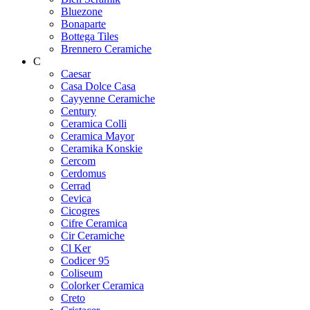
Bluezone
Bonaparte
Bottega Tiles
Brennero Ceramiche
C
Caesar
Casa Dolce Casa
Cayyenne Ceramiche
Century
Ceramica Colli
Ceramica Mayor
Ceramika Konskie
Cercom
Cerdomus
Cerrad
Cevica
Cicogres
Cifre Ceramica
Cir Ceramiche
Cl Ker
Codicer 95
Coliseum
Colorker Ceramica
Creto