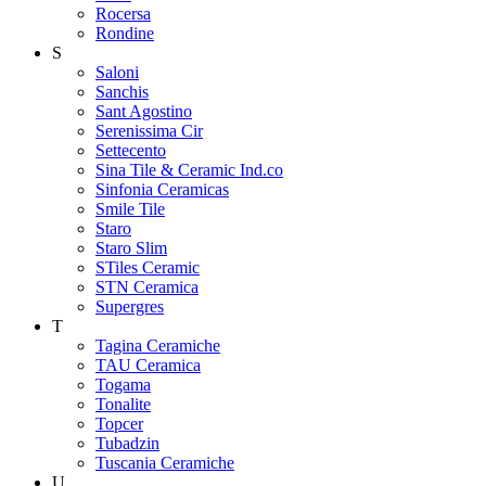
Rocersa
Rondine
S
Saloni
Sanchis
Sant Agostino
Serenissima Cir
Settecento
Sina Tile & Ceramic Ind.co
Sinfonia Ceramicas
Smile Tile
Staro
Staro Slim
STiles Ceramic
STN Ceramica
Supergres
T
Tagina Ceramiche
TAU Ceramica
Togama
Tonalite
Topcer
Tubadzin
Tuscania Ceramiche
U