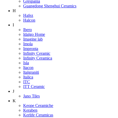
Grespania
Guangdong Shenghui Ceramics
H
Hafez
Halcon
I
Ibero
Idalgo Home
Imagine lab
Imola
Impronta
Infinity Ceramic
Infinity Ceramica
Isla
Itacon
Italgraniti
Italica
ITC
ITT Ceramic
J
Jano Tiles
K
Keope Ceramiche
Keraben
Kerlife Ceramicas