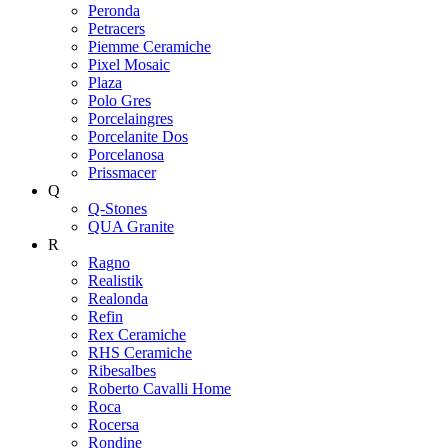
Peronda
Petracers
Piemme Ceramiche
Pixel Mosaic
Plaza
Polo Gres
Porcelaingres
Porcelanite Dos
Porcelanosa
Prissmacer
Q
Q-Stones
QUA Granite
R
Ragno
Realistik
Realonda
Refin
Rex Ceramiche
RHS Ceramiche
Ribesalbes
Roberto Cavalli Home
Roca
Rocersa
Rondine