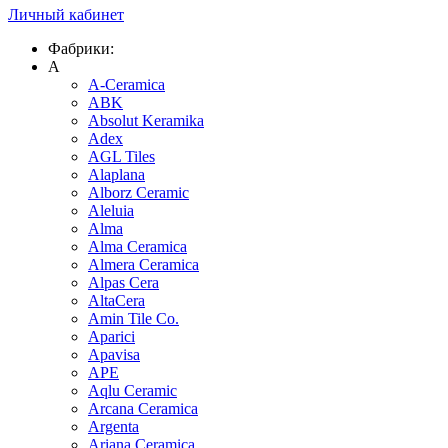
Личный кабинет
Фабрики:
A
A-Ceramica
ABK
Absolut Keramika
Adex
AGL Tiles
Alaplana
Alborz Ceramic
Aleluia
Alma
Alma Ceramica
Almera Ceramica
Alpas Cera
AltaCera
Amin Tile Co.
Aparici
Apavisa
APE
Aqlu Ceramic
Arcana Ceramica
Argenta
Ariana Ceramica