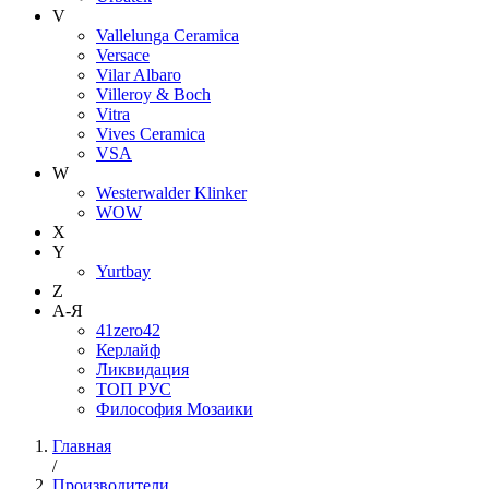
V
Vallelunga Ceramica
Versace
Vilar Albaro
Villeroy & Boch
Vitra
Vives Ceramica
VSA
W
Westerwalder Klinker
WOW
X
Y
Yurtbay
Z
А-Я
41zero42
Керлайф
Ликвидация
ТОП РУС
Философия Мозаики
Главная
/
Производители