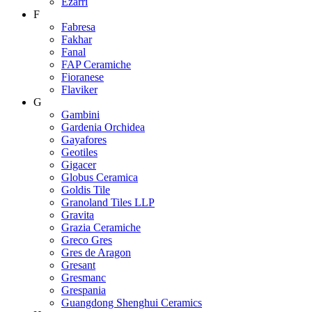
Ezarri
F
Fabresa
Fakhar
Fanal
FAP Ceramiche
Fioranese
Flaviker
G
Gambini
Gardenia Orchidea
Gayafores
Geotiles
Gigacer
Globus Ceramica
Goldis Tile
Granoland Tiles LLP
Gravita
Grazia Ceramiche
Greco Gres
Gres de Aragon
Gresant
Gresmanc
Grespania
Guangdong Shenghui Ceramics