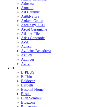
Ariostea
Armano
Art Ceramic
Art&Natura
Artkera Group
Ascale by TAU
Ascot Ceramiche
Atlantic Tiles
Atlas Concorde
AVA
Azteca
Azulejos Benadresa
Azulev
Azuliber
Azuvi
B
B-PLUS
B-Thin
Baldocer
Bardelli
Basconi Home
Bestile
Bien Seramik
Bluezone
Bonaparte