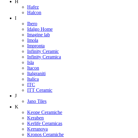
H
Hafez
Halcon
I
Ibero
Idalgo Home
Imagine lab
Imola
Impronta
Infinity Ceramic
Infinity Ceramica
Isla
Itacon
Italgraniti
Italica
ITC
ITT Ceramic
J
Jano Tiles
K
Keope Ceramiche
Keraben
Kerlife Ceramicas
Kerranova
Kronos Ceramiche