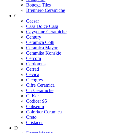
Bottega Tiles
Brennero Ceramiche
C
Caesar
Casa Dolce Casa
Cayyenne Ceramiche
Century
Ceramica Colli
Ceramica Mayor
Ceramika Konskie
Cercom
Cerdomus
Cerrad
Cevica
Cicogres
Cifre Ceramica
Cir Ceramiche
Cl Ker
Codicer 95
Coliseum
Colorker Ceramica
Creto
Cristacer
D