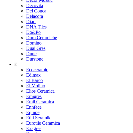
Decor Mosaic
Decovita
Del Conca
Delacora
Diart
DNA Tiles
Do&Po
Dom Ceramiche
Domino
Dual Gres
Dune
Durstone
E
Ecoceramic
Edimax
El Barco
El Molino
Elios Ceramica
Emigres
Emil Ceramica
Ennface
Equipe
Etili Seramik
Eurotile Ceramica
Exagres