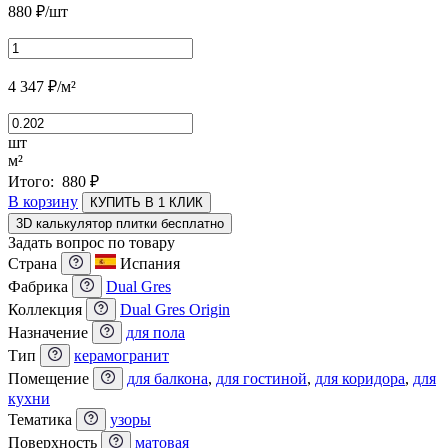
880
₽
/шт
4 347
₽
/м²
шт
м²
Итого:
880
₽
В корзину
КУПИТЬ В 1 КЛИК
3D калькулятор плитки бесплатно
Задать вопрос по товару
Страна
Испания
Фабрика
Dual Gres
Коллекция
Dual Gres Origin
Назначение
для пола
Тип
керамогранит
Помещение
для балкона
,
для гостиной
,
для коридора
,
для
кухни
Тематика
узоры
Поверхность
матовая