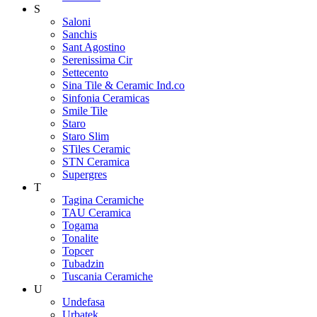
S
Saloni
Sanchis
Sant Agostino
Serenissima Cir
Settecento
Sina Tile & Ceramic Ind.co
Sinfonia Ceramicas
Smile Tile
Staro
Staro Slim
STiles Ceramic
STN Ceramica
Supergres
T
Tagina Ceramiche
TAU Ceramica
Togama
Tonalite
Topcer
Tubadzin
Tuscania Ceramiche
U
Undefasa
Urbatek