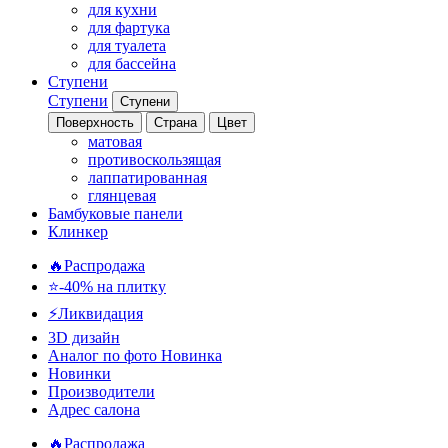
для кухни
для фартука
для туалета
для бассейна
Ступени
Ступени
Ступени
Поверхность
Страна
Цвет
матовая
противоскользящая
лаппатированная
глянцевая
Бамбуковые панели
Клинкер
🔥Распродажа
⭐-40% на плитку
⚡️Ликвидация
3D дизайн
Аналог по фото
Новинка
Новинки
Производители
Адрес салона
🔥Распродажа