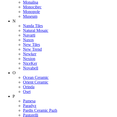
Monalisa
Monocibec
Monopole
Museum
N
Nanda Tiles
Natural Mosaic
Navarti
Naxos
New Tiles
New Trend
Newker
Nexion
NiceKer
Novabell
O
Ocean Ceramic
Orient Ceramic
Orinda
Oset
P
Pamesa
Paradyz
Pardis Ceramic Pazh
Pastorelli