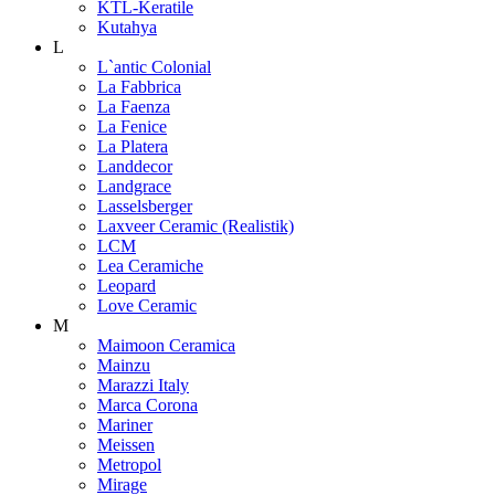
KTL-Keratile
Kutahya
L
L`antic Colonial
La Fabbrica
La Faenza
La Fenice
La Platera
Landdecor
Landgrace
Lasselsberger
Laxveer Ceramic (Realistik)
LCM
Lea Ceramiche
Leopard
Love Ceramic
M
Maimoon Ceramica
Mainzu
Marazzi Italy
Marca Corona
Mariner
Meissen
Metropol
Mirage