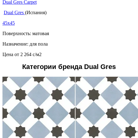
Dual Gres Carpet
Dual Gres
(Испания)
45x45
Поверхность: матовая
Назначение: для пола
Цена от
2 264
c
/м2
Категории бренда Dual Gres