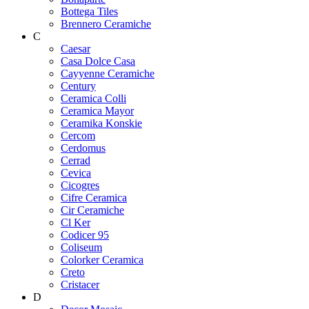
Bottega Tiles
Brennero Ceramiche
C
Caesar
Casa Dolce Casa
Cayyenne Ceramiche
Century
Ceramica Colli
Ceramica Mayor
Ceramika Konskie
Cercom
Cerdomus
Cerrad
Cevica
Cicogres
Cifre Ceramica
Cir Ceramiche
Cl Ker
Codicer 95
Coliseum
Colorker Ceramica
Creto
Cristacer
D