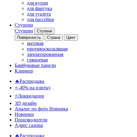
для кухни
для фартука
для туалета
для бассейна
Ступени
Ступени
Ступени
Поверхность
Страна
Цвет
матовая
противоскользящая
лаппатированная
глянцевая
Бамбуковые панели
Клинкер
🔥Распродажа
⭐-40% на плитку
⚡️Ликвидация
3D дизайн
Аналог по фото
Новинка
Новинки
Производители
Адрес салона
🔥Распродажа