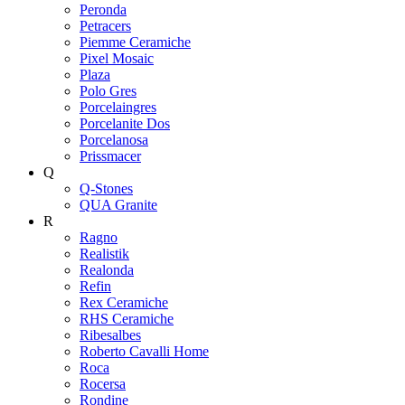
Peronda
Petracers
Piemme Ceramiche
Pixel Mosaic
Plaza
Polo Gres
Porcelaingres
Porcelanite Dos
Porcelanosa
Prissmacer
Q
Q-Stones
QUA Granite
R
Ragno
Realistik
Realonda
Refin
Rex Ceramiche
RHS Ceramiche
Ribesalbes
Roberto Cavalli Home
Roca
Rocersa
Rondine