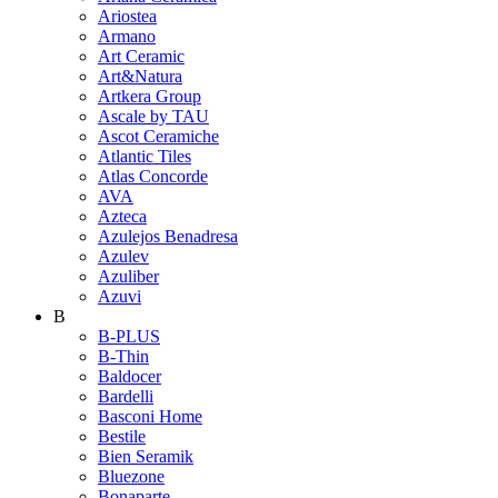
Ariostea
Armano
Art Ceramic
Art&Natura
Artkera Group
Ascale by TAU
Ascot Ceramiche
Atlantic Tiles
Atlas Concorde
AVA
Azteca
Azulejos Benadresa
Azulev
Azuliber
Azuvi
B
B-PLUS
B-Thin
Baldocer
Bardelli
Basconi Home
Bestile
Bien Seramik
Bluezone
Bonaparte