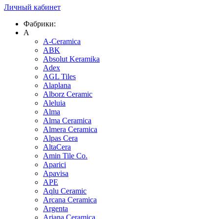
Личный кабинет
Фабрики:
A
A-Ceramica
ABK
Absolut Keramika
Adex
AGL Tiles
Alaplana
Alborz Ceramic
Aleluia
Alma
Alma Ceramica
Almera Ceramica
Alpas Cera
AltaCera
Amin Tile Co.
Aparici
Apavisa
APE
Aqlu Ceramic
Arcana Ceramica
Argenta
Ariana Ceramica