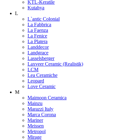
KTL-Keratile
Kutahya
L
L`antic Colonial
La Fabbrica
La Faenza
La Fenice
La Platera
Landdecor
Landgrace
Lasselsberger
Laxveer Ceramic (Realistik)
LCM
Lea Ceramiche
Leopard
Love Ceramic
M
Maimoon Ceramica
Mainzu
Marazzi Italy
Marca Corona
Mariner
Meissen
Metropol
Mirage