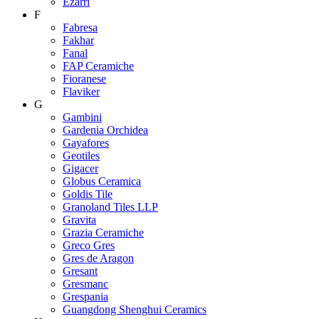
Ezarri
F
Fabresa
Fakhar
Fanal
FAP Ceramiche
Fioranese
Flaviker
G
Gambini
Gardenia Orchidea
Gayafores
Geotiles
Gigacer
Globus Ceramica
Goldis Tile
Granoland Tiles LLP
Gravita
Grazia Ceramiche
Greco Gres
Gres de Aragon
Gresant
Gresmanc
Grespania
Guangdong Shenghui Ceramics