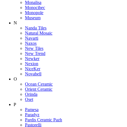
Monalisa
Monocibec
Monopole
Museum
N
Nanda Tiles
Natural Mosaic
Navarti
Naxos
New Tiles
New Trend
Newker
Nexion
NiceKer
Novabell
O
Ocean Ceramic
Orient Ceramic
Orinda
Oset
P
Pamesa
Paradyz
Pardis Ceramic Pazh
Pastorelli