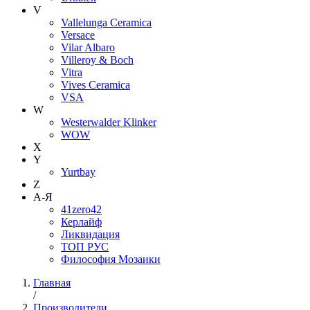
V
Vallelunga Ceramica
Versace
Vilar Albaro
Villeroy & Boch
Vitra
Vives Ceramica
VSA
W
Westerwalder Klinker
WOW
X
Y
Yurtbay
Z
А-Я
41zero42
Керлайф
Ликвидация
ТОП РУС
Философия Мозаики
Главная
/
Производители