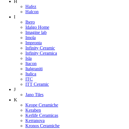
H
Hafez
Halcon
I
Ibero
Idalgo Home
Imagine lab
Imola
Impronta
Infinity Ceramic
Infinity Ceramica
Isla
Itacon
Italgraniti
Italica
ITC
ITT Ceramic
J
Jano Tiles
K
Keope Ceramiche
Keraben
Kerlife Ceramicas
Kerranova
Kronos Ceramiche