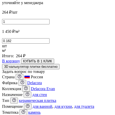
уточняйте у менеджера
264
₽
/шт
1 450
₽
/м²
шт
м²
Итого:
264
₽
В корзину
КУПИТЬ В 1 КЛИК
3D калькулятор плитки бесплатно
Задать вопрос по товару
Страна
Россия
Фабрика
Delacora
Коллекция
Delacora Evan
Назначение
для стен
Тип
керамическая плитка
Помещение
для ванной
,
для кухни
,
для туалета
Тематика
камень