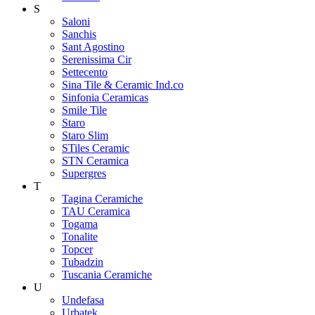
S
Saloni
Sanchis
Sant Agostino
Serenissima Cir
Settecento
Sina Tile & Ceramic Ind.co
Sinfonia Ceramicas
Smile Tile
Staro
Staro Slim
STiles Ceramic
STN Ceramica
Supergres
T
Tagina Ceramiche
TAU Ceramica
Togama
Tonalite
Topcer
Tubadzin
Tuscania Ceramiche
U
Undefasa
Urbatek