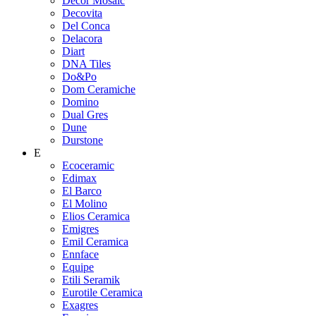
Decor Mosaic
Decovita
Del Conca
Delacora
Diart
DNA Tiles
Do&Po
Dom Ceramiche
Domino
Dual Gres
Dune
Durstone
E
Ecoceramic
Edimax
El Barco
El Molino
Elios Ceramica
Emigres
Emil Ceramica
Ennface
Equipe
Etili Seramik
Eurotile Ceramica
Exagres