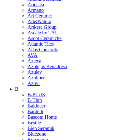
Ariostea
Armano
Art Ceramic
Art&Natura
Artkera Group
Ascale by TAU
Ascot Ceramiche
Atlantic Tiles
Atlas Concorde
AVA
Azteca
Azulejos Benadresa
Azulev
Azuliber
Azuvi
B
B-PLUS
B-Thin
Baldocer
Bardelli
Basconi Home
Bestile
Bien Seramik
Bluezone
Bonaparte