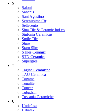
S
Saloni
Sanchis
Sant Agostino
Serenissima Cir
Settecento
Sina Tile & Ceramic Ind.co
Sinfonia Ceramicas
Smile Tile
Staro
Staro Slim
STiles Ceramic
STN Ceramica
Supergres
T
Tagina Ceramiche
TAU Ceramica
Togama
Tonalite
Topcer
Tubadzin
Tuscania Ceramiche
U
Undefasa
Urbatek