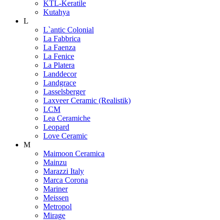
KTL-Keratile
Kutahya
L
L`antic Colonial
La Fabbrica
La Faenza
La Fenice
La Platera
Landdecor
Landgrace
Lasselsberger
Laxveer Ceramic (Realistik)
LCM
Lea Ceramiche
Leopard
Love Ceramic
M
Maimoon Ceramica
Mainzu
Marazzi Italy
Marca Corona
Mariner
Meissen
Metropol
Mirage