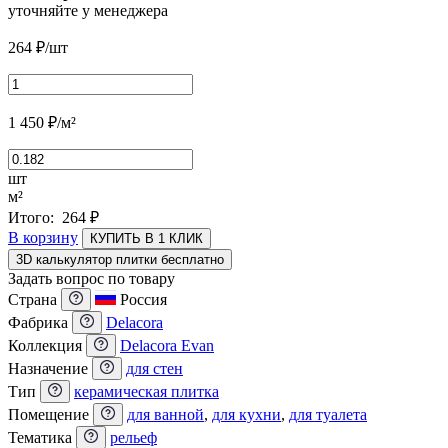
уточняйте у менеджера
264
₽
/шт
1 450
₽
/м²
шт
м²
Итого:
264
₽
В корзину
КУПИТЬ В 1 КЛИК
3D калькулятор плитки бесплатно
Задать вопрос по товару
Страна
Россия
Фабрика
Delacora
Коллекция
Delacora Evan
Назначение
для стен
Тип
керамическая плитка
Помещение
для ванной
,
для кухни
,
для туалета
Тематика
рельеф