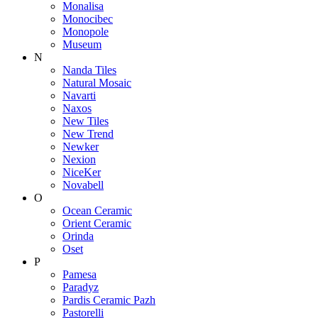
Monalisa
Monocibec
Monopole
Museum
N
Nanda Tiles
Natural Mosaic
Navarti
Naxos
New Tiles
New Trend
Newker
Nexion
NiceKer
Novabell
O
Ocean Ceramic
Orient Ceramic
Orinda
Oset
P
Pamesa
Paradyz
Pardis Ceramic Pazh
Pastorelli