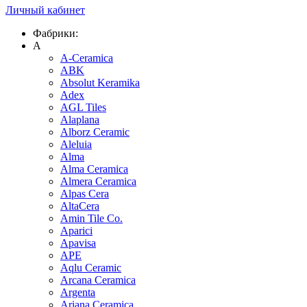
Личный кабинет
Фабрики:
A
A-Ceramica
ABK
Absolut Keramika
Adex
AGL Tiles
Alaplana
Alborz Ceramic
Aleluia
Alma
Alma Ceramica
Almera Ceramica
Alpas Cera
AltaCera
Amin Tile Co.
Aparici
Apavisa
APE
Aqlu Ceramic
Arcana Ceramica
Argenta
Ariana Ceramica