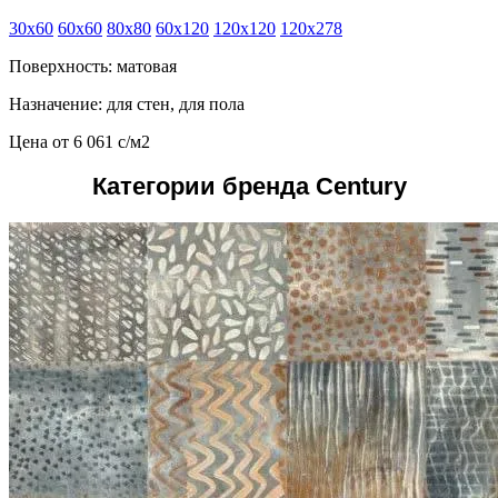
30x60
60x60
80x80
60x120
120x120
120x278
Поверхность: матовая
Назначение: для стен, для пола
Цена от
6 061
c
/м2
Категории бренда Century