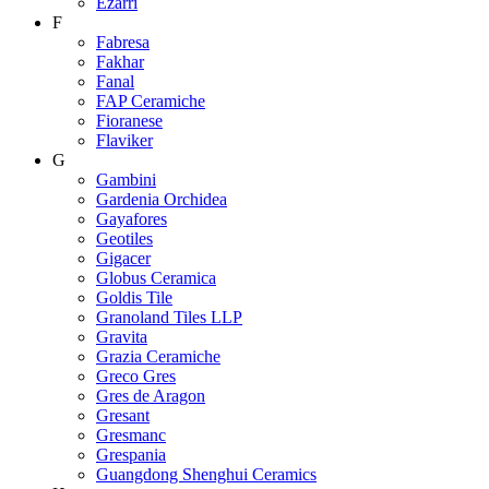
Ezarri
F
Fabresa
Fakhar
Fanal
FAP Ceramiche
Fioranese
Flaviker
G
Gambini
Gardenia Orchidea
Gayafores
Geotiles
Gigacer
Globus Ceramica
Goldis Tile
Granoland Tiles LLP
Gravita
Grazia Ceramiche
Greco Gres
Gres de Aragon
Gresant
Gresmanc
Grespania
Guangdong Shenghui Ceramics