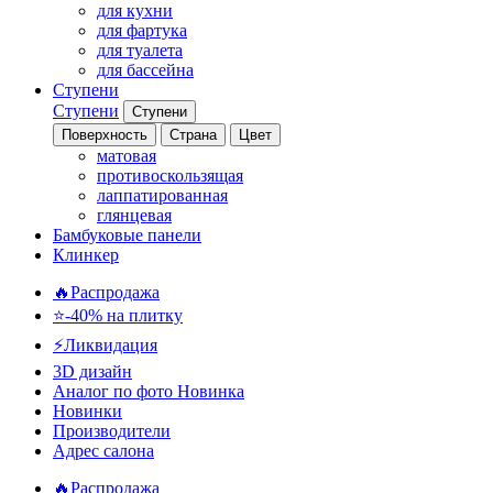
для кухни
для фартука
для туалета
для бассейна
Ступени
Ступени
Ступени
Поверхность
Страна
Цвет
матовая
противоскользящая
лаппатированная
глянцевая
Бамбуковые панели
Клинкер
🔥Распродажа
⭐-40% на плитку
⚡️Ликвидация
3D дизайн
Аналог по фото
Новинка
Новинки
Производители
Адрес салона
🔥Распродажа