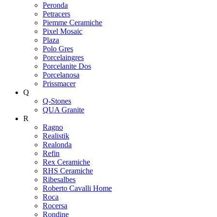
Peronda
Petracers
Piemme Ceramiche
Pixel Mosaic
Plaza
Polo Gres
Porcelaingres
Porcelanite Dos
Porcelanosa
Prissmacer
Q
Q-Stones
QUA Granite
R
Ragno
Realistik
Realonda
Refin
Rex Ceramiche
RHS Ceramiche
Ribesalbes
Roberto Cavalli Home
Roca
Rocersa
Rondine