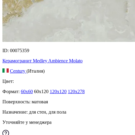
ID: 00075359
Керамогранит Medley Ambience Molato
Century
(Италия)
Цвет:
Формат:
60x60
60x120
120x120
120x278
Поверхность: матовая
Назначение: для стен, для пола
Уточняйте у менеджера