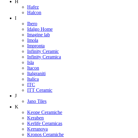
H
Hafez
Halcon
I
Ibero
Idalgo Home
Imagine lab
Imola
Impronta
Infinity Ceramic
Infinity Ceramica
Isla
Itacon
Italgraniti
Italica
ITC
ITT Ceramic
J
Jano Tiles
K
Keope Ceramiche
Keraben
Kerlife Ceramicas
Kerranova
Kronos Ceramiche