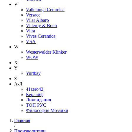
V
Vallelunga Ceramica
Versace
Vilar Albaro
Villeroy & Boch
Vitra
Vives Ceramica
VSA
W
Westerwalder Klinker
WOW
X
Y
Yurtbay
Z
А-Я
41zero42
Керлайф
Ликвидация
ТОП РУС
Философия Мозаики
Главная
/
Производители