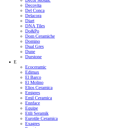
Decor Mosaic
Decovita
Del Conca
Delacora
Diart
DNA Tiles
Do&Po
Dom Ceramiche
Domino
Dual Gres
Dune
Durstone
E
Ecoceramic
Edimax
El Barco
El Molino
Elios Ceramica
Emigres
Emil Ceramica
Ennface
Equipe
Etili Seramik
Eurotile Ceramica
Exagres