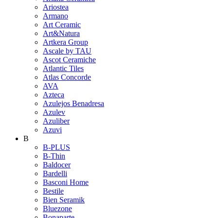
Ariostea
Armano
Art Ceramic
Art&Natura
Artkera Group
Ascale by TAU
Ascot Ceramiche
Atlantic Tiles
Atlas Concorde
AVA
Azteca
Azulejos Benadresa
Azulev
Azuliber
Azuvi
B
B-PLUS
B-Thin
Baldocer
Bardelli
Basconi Home
Bestile
Bien Seramik
Bluezone
Bonaparte