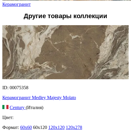
Керамогранит
Другие товары коллекции
ID: 00075358
Керамогранит Medley Majesty Molato
Century
(Италия)
Цвет:
Формат:
60x60
60x120
120x120
120x278