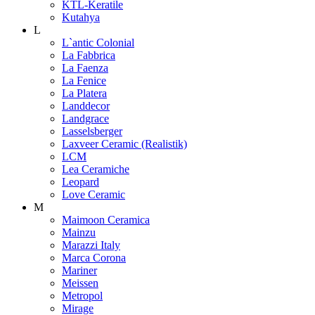
KTL-Keratile
Kutahya
L
L`antic Colonial
La Fabbrica
La Faenza
La Fenice
La Platera
Landdecor
Landgrace
Lasselsberger
Laxveer Ceramic (Realistik)
LCM
Lea Ceramiche
Leopard
Love Ceramic
M
Maimoon Ceramica
Mainzu
Marazzi Italy
Marca Corona
Mariner
Meissen
Metropol
Mirage