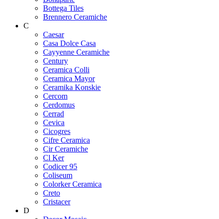
Bottega Tiles
Brennero Ceramiche
C
Caesar
Casa Dolce Casa
Cayyenne Ceramiche
Century
Ceramica Colli
Ceramica Mayor
Ceramika Konskie
Cercom
Cerdomus
Cerrad
Cevica
Cicogres
Cifre Ceramica
Cir Ceramiche
Cl Ker
Codicer 95
Coliseum
Colorker Ceramica
Creto
Cristacer
D