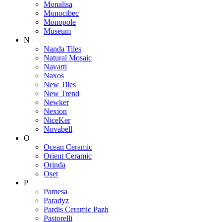
Monalisa
Monocibec
Monopole
Museum
N
Nanda Tiles
Natural Mosaic
Navarti
Naxos
New Tiles
New Trend
Newker
Nexion
NiceKer
Novabell
O
Ocean Ceramic
Orient Ceramic
Orinda
Oset
P
Pamesa
Paradyz
Pardis Ceramic Pazh
Pastorelli