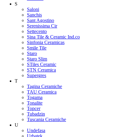
S
Saloni
Sanchis
Sant Agostino
Serenissima Cir
Settecento
Sina Tile & Ceramic Ind.co
Sinfonia Ceramicas
Smile Tile
Staro
Staro Slim
STiles Ceramic
STN Ceramica
Supergres
T
Tagina Ceramiche
TAU Ceramica
Togama
Tonalite
Topcer
Tubadzin
Tuscania Ceramiche
U
Undefasa
Urbatek