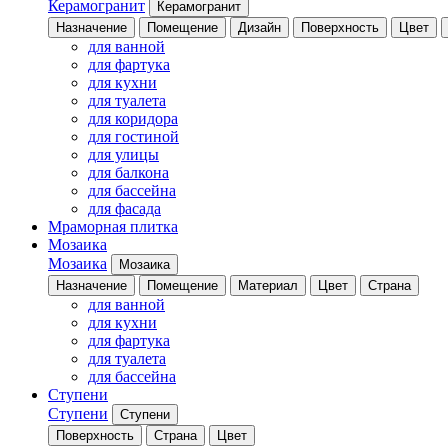
Керамогранит
Керамогранит
Назначение
Помещение
Дизайн
Поверхность
Цвет
для ванной
для фартука
для кухни
для туалета
для коридора
для гостиной
для улицы
для балкона
для бассейна
для фасада
Мраморная плитка
Мозаика
Мозаика
Мозаика
Назначение
Помещение
Материал
Цвет
Страна
для ванной
для кухни
для фартука
для туалета
для бассейна
Ступени
Ступени
Ступени
Поверхность
Страна
Цвет