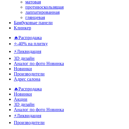
матовая
противоскользящая
лаппатированная
глянцевая
Бамбуковые панели
Клинкер
🔥Распродажа
⭐-40% на плитку
⚡️Ликвидация
3D дизайн
Аналог по фото
Новинка
Новинки
Производители
Адрес салона
🔥Распродажа
Новинки
Акции
3D дизайн
Аналог по фото
Новинка
⚡Ликвидация
Производители