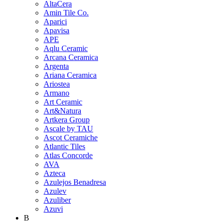
AltaCera
Amin Tile Co.
Aparici
Apavisa
APE
Aqlu Ceramic
Arcana Ceramica
Argenta
Ariana Ceramica
Ariostea
Armano
Art Ceramic
Art&Natura
Artkera Group
Ascale by TAU
Ascot Ceramiche
Atlantic Tiles
Atlas Concorde
AVA
Azteca
Azulejos Benadresa
Azulev
Azuliber
Azuvi
B