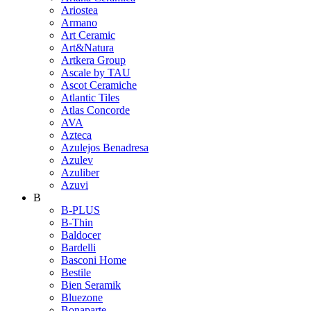
Ariostea
Armano
Art Ceramic
Art&Natura
Artkera Group
Ascale by TAU
Ascot Ceramiche
Atlantic Tiles
Atlas Concorde
AVA
Azteca
Azulejos Benadresa
Azulev
Azuliber
Azuvi
B
B-PLUS
B-Thin
Baldocer
Bardelli
Basconi Home
Bestile
Bien Seramik
Bluezone
Bonaparte