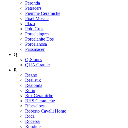
Peronda
Petracers
Piemme Ceramiche
Pixel Mosaic
Plaza
Polo Gres
Porcelaingres
Porcelanite Dos
Porcelanosa
Prissmacer
Q
Q-Stones
QUA Granite
R
Ragno
Realistik
Realonda
Refin
Rex Ceramiche
RHS Ceramiche
Ribesalbes
Roberto Cavalli Home
Roca
Rocersa
Rondine