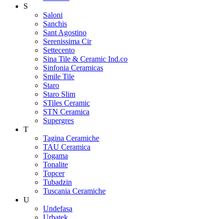
S
Saloni
Sanchis
Sant Agostino
Serenissima Cir
Settecento
Sina Tile & Ceramic Ind.co
Sinfonia Ceramicas
Smile Tile
Staro
Staro Slim
STiles Ceramic
STN Ceramica
Supergres
T
Tagina Ceramiche
TAU Ceramica
Togama
Tonalite
Topcer
Tubadzin
Tuscania Ceramiche
U
Undefasa
Urbatek