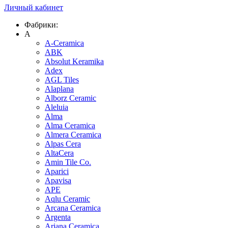
Личный кабинет
Фабрики:
A
A-Ceramica
ABK
Absolut Keramika
Adex
AGL Tiles
Alaplana
Alborz Ceramic
Aleluia
Alma
Alma Ceramica
Almera Ceramica
Alpas Cera
AltaCera
Amin Tile Co.
Aparici
Apavisa
APE
Aqlu Ceramic
Arcana Ceramica
Argenta
Ariana Ceramica