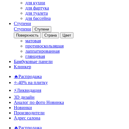
для кухни
для фартука
для туалета
для бассейна
Ступени
Ступени
Ступени
Поверхность
Страна
Цвет
матовая
противоскользящая
лаппатированная
глянцевая
Бамбуковые панели
Клинкер
🔥Распродажа
⭐-40% на плитку
⚡️Ликвидация
3D дизайн
Аналог по фото
Новинка
Новинки
Производители
Адрес салона
🔥Распродажа