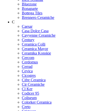
Bluezone
Bonaparte
Bottega Tiles
Brennero Ceramiche
C
Caesar
Casa Dolce Casa
Cayyenne Ceramiche
Century
Ceramica Colli
Ceramica Mayor
Ceramika Konskie
Cercom
Cerdomus
Cerrad
Cevica
Cicogres
Cifre Ceramica
Cir Ceramiche
Cl Ker
Codicer 95
Coliseum
Colorker Ceramica
Creto