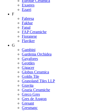
Eurotile Ceramica
Exagres
Ezarri
F
Fabresa
Fakhar
Fanal
FAP Ceramiche
Fioranese
Flaviker
G
Gambini
Gardenia Orchidea
Gayafores
Geotiles
Gigacer
Globus Ceramica
Goldis Tile
Granoland Tiles LLP
Gravita
Grazia Ceramiche
Greco Gres
Gres de Aragon
Gresant
Gresmanc