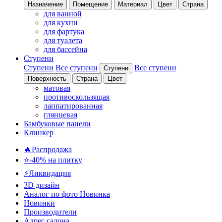
Назначение
Помещение
Материал
Цвет
Страна
для ванной
для кухни
для фартука
для туалета
для бассейна
Ступени
Ступени
Все ступени
Все ступени
Ступени
Поверхность
Страна
Цвет
матовая
противоскользящая
лаппатированная
глянцевая
Бамбуковые панели
Клинкер
🔥Распродажа
⭐-40% на плитку
⚡️Ликвидация
3D дизайн
Аналог по фото
Новинка
Новинки
Производители
Адрес салона