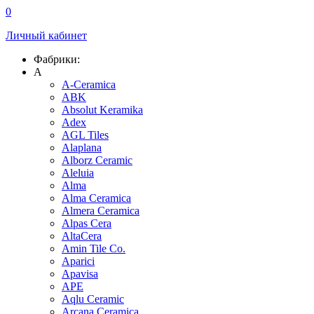
0
Личный кабинет
Фабрики:
A
A-Ceramica
ABK
Absolut Keramika
Adex
AGL Tiles
Alaplana
Alborz Ceramic
Aleluia
Alma
Alma Ceramica
Almera Ceramica
Alpas Cera
AltaCera
Amin Tile Co.
Aparici
Apavisa
APE
Aqlu Ceramic
Arcana Ceramica