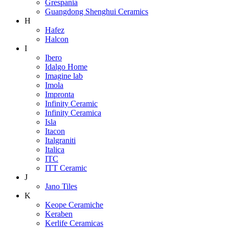
Grespania
Guangdong Shenghui Ceramics
H
Hafez
Halcon
I
Ibero
Idalgo Home
Imagine lab
Imola
Impronta
Infinity Ceramic
Infinity Ceramica
Isla
Itacon
Italgraniti
Italica
ITC
ITT Ceramic
J
Jano Tiles
K
Keope Ceramiche
Keraben
Kerlife Ceramicas