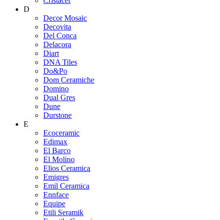
Cristacer
D
Decor Mosaic
Decovita
Del Conca
Delacora
Diart
DNA Tiles
Do&Po
Dom Ceramiche
Domino
Dual Gres
Dune
Durstone
E
Ecoceramic
Edimax
El Barco
El Molino
Elios Ceramica
Emigres
Emil Ceramica
Ennface
Equipe
Etili Seramik