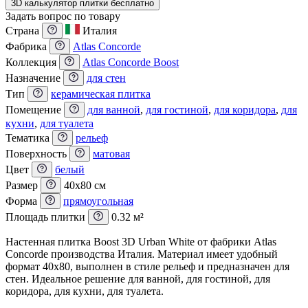
3D калькулятор плитки бесплатно
Задать вопрос по товару
Страна
Италия
Фабрика
Atlas Concorde
Коллекция
Atlas Concorde Boost
Назначение
для стен
Тип
керамическая плитка
Помещение
для ванной
,
для гостиной
,
для коридора
,
для
кухни
,
для туалета
Тематика
рельеф
Поверхность
матовая
Цвет
белый
Размер
40x80 см
Форма
прямоугольная
Площадь плитки
0.32 м²
Настенная плитка Boost 3D Urban White от фабрики Atlas
Concorde производства Италия. Материал имеет удобный
формат 40x80, выполнен в стиле рельеф и предназначен для
стен. Идеальное решение для ванной, для гостиной, для
коридора, для кухни, для туалета.