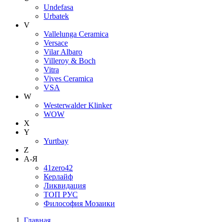
Undefasa
Urbatek
V
Vallelunga Ceramica
Versace
Vilar Albaro
Villeroy & Boch
Vitra
Vives Ceramica
VSA
W
Westerwalder Klinker
WOW
X
Y
Yurtbay
Z
А-Я
41zero42
Керлайф
Ликвидация
ТОП РУС
Философия Мозаики
Главная