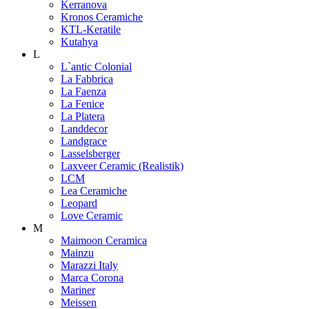
Kerranova
Kronos Ceramiche
KTL-Keratile
Kutahya
L
L`antic Colonial
La Fabbrica
La Faenza
La Fenice
La Platera
Landdecor
Landgrace
Lasselsberger
Laxveer Ceramic (Realistik)
LCM
Lea Ceramiche
Leopard
Love Ceramic
M
Maimoon Ceramica
Mainzu
Marazzi Italy
Marca Corona
Mariner
Meissen