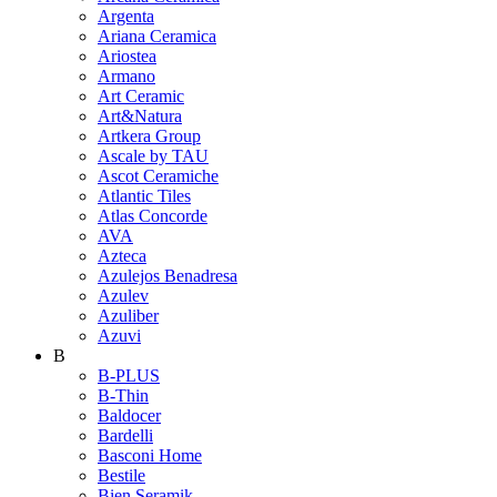
Argenta
Ariana Ceramica
Ariostea
Armano
Art Ceramic
Art&Natura
Artkera Group
Ascale by TAU
Ascot Ceramiche
Atlantic Tiles
Atlas Concorde
AVA
Azteca
Azulejos Benadresa
Azulev
Azuliber
Azuvi
B
B-PLUS
B-Thin
Baldocer
Bardelli
Basconi Home
Bestile
Bien Seramik