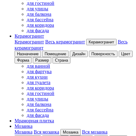
для гостиной
для улицы
для балкона
для бассейна
для коридора
для фасада
Керамогранит
Керамогранит
Весь керамогранит
Весь
Керамогранит
керамогранит
Назначение
Помещение
Дизайн
Поверхность
Цвет
Форма
Размер
Страна
для ванной
для фартука
для кухни
для туалета
для коридора
для гостиной
для улицы
для балкона
для бассейна
для фасада
Мраморная плитка
Мозаика
Мозаика
Вся мозаика
Вся мозаика
Мозаика