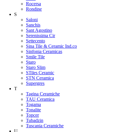
Rocersa
Rondine
S
Saloni
Sanchis
Sant Agostino
Serenissima Cir
Settecento
Sina Tile & Ceramic Ind.co
Sinfonia Ceramicas
Smile Tile
Staro
Staro Slim
STiles Ceramic
STN Ceramica
Supergres
T
Tagina Ceramiche
TAU Ceramica
Togama
Tonalite
Topcer
Tubadzin
Tuscania Ceramiche
U