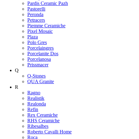
Pardis Ceramic Pazh
Pastorelli
Peronda
Petracers
Piemme Ceramiche
Pixel Mosaic
Plaza
Polo Gres
Porcelaingres
Porcelanite Dos
Porcelanosa
Prissmacer
Q
Q-Stones
QUA Granite
R
Ragno
Realistik
Realonda
Refin
Rex Ceramiche
RHS Ceramiche
Ribesalbes
Roberto Cavalli Home
Roca