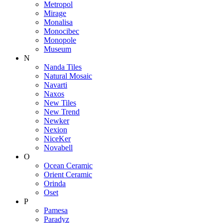
Metropol
Mirage
Monalisa
Monocibec
Monopole
Museum
N
Nanda Tiles
Natural Mosaic
Navarti
Naxos
New Tiles
New Trend
Newker
Nexion
NiceKer
Novabell
O
Ocean Ceramic
Orient Ceramic
Orinda
Oset
P
Pamesa
Paradyz