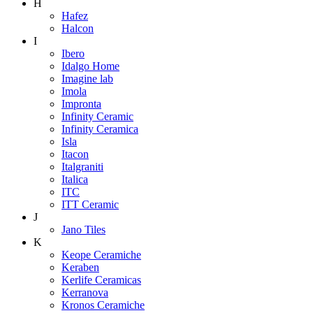
H
Hafez
Halcon
I
Ibero
Idalgo Home
Imagine lab
Imola
Impronta
Infinity Ceramic
Infinity Ceramica
Isla
Itacon
Italgraniti
Italica
ITC
ITT Ceramic
J
Jano Tiles
K
Keope Ceramiche
Keraben
Kerlife Ceramicas
Kerranova
Kronos Ceramiche