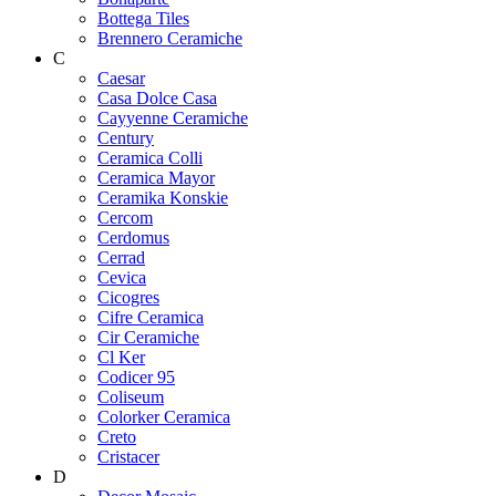
Bottega Tiles
Brennero Ceramiche
C
Caesar
Casa Dolce Casa
Cayyenne Ceramiche
Century
Ceramica Colli
Ceramica Mayor
Ceramika Konskie
Cercom
Cerdomus
Cerrad
Cevica
Cicogres
Cifre Ceramica
Cir Ceramiche
Cl Ker
Codicer 95
Coliseum
Colorker Ceramica
Creto
Cristacer
D