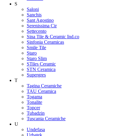
S
Saloni
Sanchis
Sant Agostino
Serenissima Cir
Settecento
Sina Tile & Ceramic Ind.co
Sinfonia Ceramicas
Smile Tile
Staro
Staro Slim
STiles Ceramic
STN Ceramica
Supergres
T
Tagina Ceramiche
TAU Ceramica
Togama
Tonalite
Topcer
Tubadzin
Tuscania Ceramiche
U
Undefasa
Urbatek