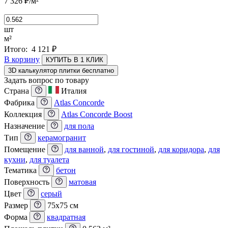
7 326
₽
/м²
шт
м²
Итого:
4 121
₽
В корзину
КУПИТЬ В 1 КЛИК
3D калькулятор плитки бесплатно
Задать вопрос по товару
Страна
Италия
Фабрика
Atlas Concorde
Коллекция
Atlas Concorde Boost
Назначение
для пола
Тип
керамогранит
Помещение
для ванной
,
для гостиной
,
для коридора
,
для
кухни
,
для туалета
Тематика
бетон
Поверхность
матовая
Цвет
серый
Размер
75x75 см
Форма
квадратная