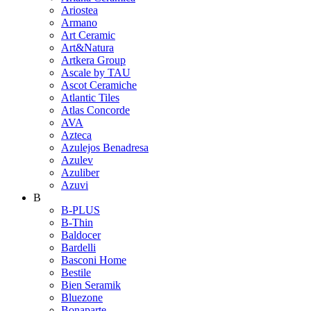
Ariostea
Armano
Art Ceramic
Art&Natura
Artkera Group
Ascale by TAU
Ascot Ceramiche
Atlantic Tiles
Atlas Concorde
AVA
Azteca
Azulejos Benadresa
Azulev
Azuliber
Azuvi
B
B-PLUS
B-Thin
Baldocer
Bardelli
Basconi Home
Bestile
Bien Seramik
Bluezone
Bonaparte