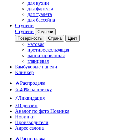
для кухни
для фартука
для туалета
для бассейна
Ступени
Ступени
Ступени
Поверхность
Страна
Цвет
матовая
противоскользящая
лаппатированная
глянцевая
Бамбуковые панели
Клинкер
🔥Распродажа
⭐-40% на плитку
⚡️Ликвидация
3D дизайн
Аналог по фото
Новинка
Новинки
Производители
Адрес салона
🔥Распродажа