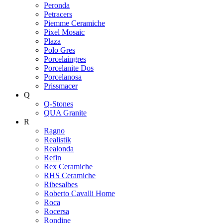
Peronda
Petracers
Piemme Ceramiche
Pixel Mosaic
Plaza
Polo Gres
Porcelaingres
Porcelanite Dos
Porcelanosa
Prissmacer
Q
Q-Stones
QUA Granite
R
Ragno
Realistik
Realonda
Refin
Rex Ceramiche
RHS Ceramiche
Ribesalbes
Roberto Cavalli Home
Roca
Rocersa
Rondine