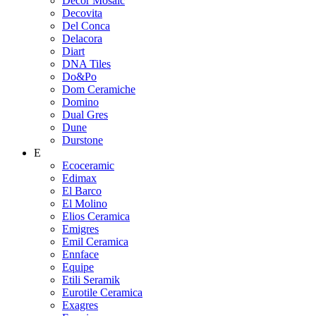
Decor Mosaic
Decovita
Del Conca
Delacora
Diart
DNA Tiles
Do&Po
Dom Ceramiche
Domino
Dual Gres
Dune
Durstone
E
Ecoceramic
Edimax
El Barco
El Molino
Elios Ceramica
Emigres
Emil Ceramica
Ennface
Equipe
Etili Seramik
Eurotile Ceramica
Exagres