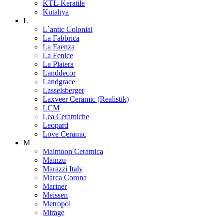
KTL-Keratile
Kutahya
L
L`antic Colonial
La Fabbrica
La Faenza
La Fenice
La Platera
Landdecor
Landgrace
Lasselsberger
Laxveer Ceramic (Realistik)
LCM
Lea Ceramiche
Leopard
Love Ceramic
M
Maimoon Ceramica
Mainzu
Marazzi Italy
Marca Corona
Mariner
Meissen
Metropol
Mirage