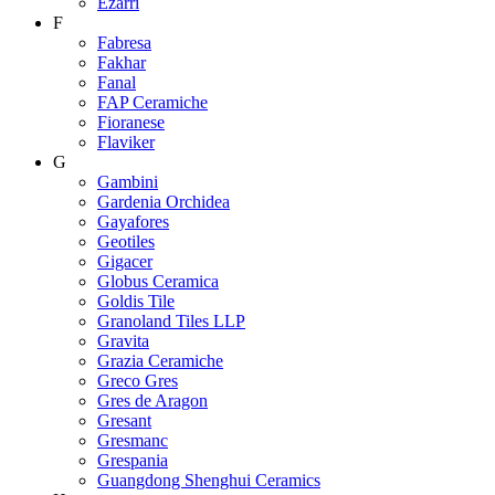
Ezarri
F
Fabresa
Fakhar
Fanal
FAP Ceramiche
Fioranese
Flaviker
G
Gambini
Gardenia Orchidea
Gayafores
Geotiles
Gigacer
Globus Ceramica
Goldis Tile
Granoland Tiles LLP
Gravita
Grazia Ceramiche
Greco Gres
Gres de Aragon
Gresant
Gresmanc
Grespania
Guangdong Shenghui Ceramics