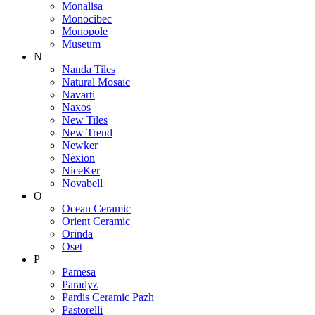
Monalisa
Monocibec
Monopole
Museum
N
Nanda Tiles
Natural Mosaic
Navarti
Naxos
New Tiles
New Trend
Newker
Nexion
NiceKer
Novabell
O
Ocean Ceramic
Orient Ceramic
Orinda
Oset
P
Pamesa
Paradyz
Pardis Ceramic Pazh
Pastorelli