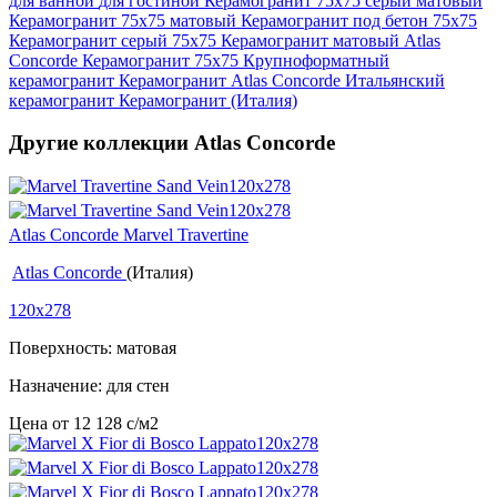
для ванной
для гостиной
Керамогранит 75x75 серый матовый
Керамогранит 75x75 матовый
Керамогранит под бетон 75x75
Керамогранит серый 75x75
Керамогранит матовый Atlas
Concorde
Керамогранит 75x75
Крупноформатный
керамогранит
Керамогранит Atlas Concorde
Итальянский
керамогранит
Керамогранит (Италия)
Другие коллекции Atlas Concorde
Atlas Concorde Marvel Travertine
Atlas Concorde
(Италия)
120x278
Поверхность: матовая
Назначение: для стен
Цена от
12 128
c
/м2