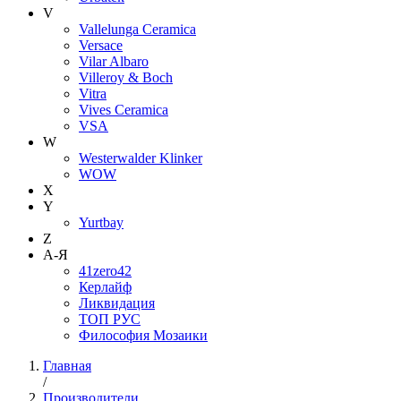
V
Vallelunga Ceramica
Versace
Vilar Albaro
Villeroy & Boch
Vitra
Vives Ceramica
VSA
W
Westerwalder Klinker
WOW
X
Y
Yurtbay
Z
А-Я
41zero42
Керлайф
Ликвидация
ТОП РУС
Философия Мозаики
Главная
/
Производители