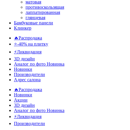
матовая
противоскользящая
лаппатированная
глянцевая
Бамбуковые панели
Клинкер
🔥Распродажа
⭐-40% на плитку
⚡️Ликвидация
3D дизайн
Аналог по фото
Новинка
Новинки
Производители
Адрес салона
🔥Распродажа
Новинки
Акции
3D дизайн
Аналог по фото
Новинка
⚡Ликвидация
Производители