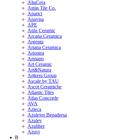
AltaCera
Amin Tile Co.
Aparici
Apavisa
APE
Aqlu Ceramic
Arcana Ceramica
Argenta
Ariana Ceramica
Ariostea
Armano
Art Ceramic
Art&Natura
Artkera Group
Ascale by TAU
Ascot Ceramiche
Atlantic Tiles
Atlas Concorde
AVA
Azteca
Azulejos Benadresa
Azulev
Azuliber
Azuvi
B