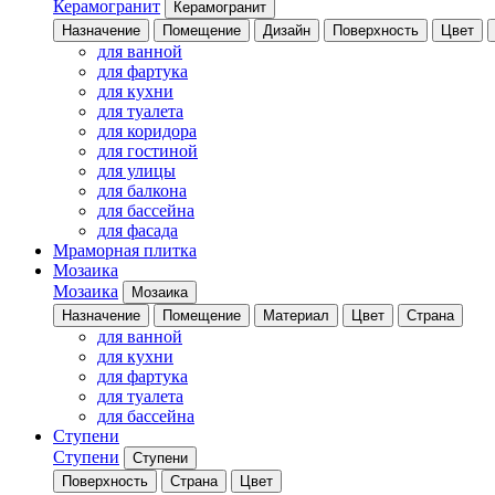
Керамогранит
Керамогранит
Назначение
Помещение
Дизайн
Поверхность
Цвет
для ванной
для фартука
для кухни
для туалета
для коридора
для гостиной
для улицы
для балкона
для бассейна
для фасада
Мраморная плитка
Мозаика
Мозаика
Мозаика
Назначение
Помещение
Материал
Цвет
Страна
для ванной
для кухни
для фартука
для туалета
для бассейна
Ступени
Ступени
Ступени
Поверхность
Страна
Цвет