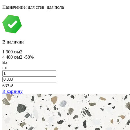
Назначение: для стен, для пола
В наличии
1 900
c
/м2
4 480
c
/м2
-58%
м2
шт
633
₽
В корзину