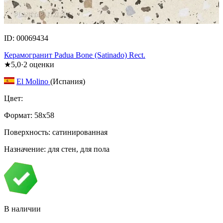
ID: 00069434
Керамогранит Padua Bone (Satinado) Rect.
★
5,0
·
2
оценки
El Molino
(Испания)
Цвет:
Формат:
58x58
Поверхность: сатинированная
Назначение: для стен, для пола
В наличии