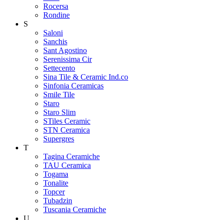
Rocersa
Rondine
S
Saloni
Sanchis
Sant Agostino
Serenissima Cir
Settecento
Sina Tile & Ceramic Ind.co
Sinfonia Ceramicas
Smile Tile
Staro
Staro Slim
STiles Ceramic
STN Ceramica
Supergres
T
Tagina Ceramiche
TAU Ceramica
Togama
Tonalite
Topcer
Tubadzin
Tuscania Ceramiche
U