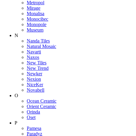
Metropol
Mirage
Monalisa
Monocibec
Monopole
Museum
N
Nanda Tiles
Natural Mosaic
Navarti
Naxos
New Tiles
New Trend
Newker
Nexion
NiceKer
Novabell
O
Ocean Ceramic
Orient Ceramic
Orinda
Oset
P
Pamesa
Paradyz