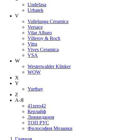
Undefasa
Urbatek
V
Vallelunga Ceramica
Versace
Vilar Albaro
Villeroy & Boch
Vitra
Vives Ceramica
VSA
W
Westerwalder Klinker
WOW
X
Y
Yurtbay
Z
А-Я
41zero42
Керлайф
Ликвидация
ТОП РУС
Философия Мозаики
Главная