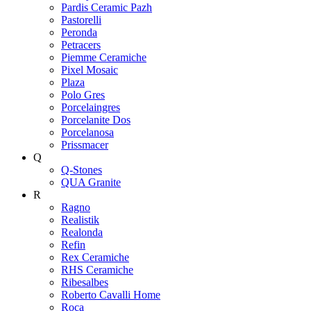
Pardis Ceramic Pazh
Pastorelli
Peronda
Petracers
Piemme Ceramiche
Pixel Mosaic
Plaza
Polo Gres
Porcelaingres
Porcelanite Dos
Porcelanosa
Prissmacer
Q
Q-Stones
QUA Granite
R
Ragno
Realistik
Realonda
Refin
Rex Ceramiche
RHS Ceramiche
Ribesalbes
Roberto Cavalli Home
Roca