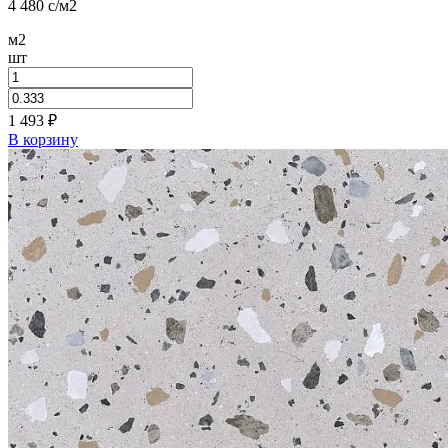
4 480
c
/м2
м2
шт
1 493
₽
В корзину