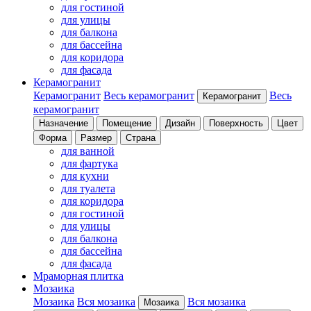
для гостиной
для улицы
для балкона
для бассейна
для коридора
для фасада
Керамогранит
Керамогранит
Весь керамогранит
Весь
Керамогранит
керамогранит
Назначение
Помещение
Дизайн
Поверхность
Цвет
Форма
Размер
Страна
для ванной
для фартука
для кухни
для туалета
для коридора
для гостиной
для улицы
для балкона
для бассейна
для фасада
Мраморная плитка
Мозаика
Мозаика
Вся мозаика
Вся мозаика
Мозаика