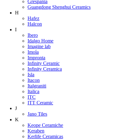
Grespania
Guangdong Shenghui Ceramics
H
Hafez
Halcon
I
Ibero
Idalgo Home
Imagine lab
Imola
Impronta
Infinity Ceramic
Infinity Ceramica
Isla
Itacon
Italgraniti
Italica
ITC
ITT Ceramic
J
Jano Tiles
K
Keope Ceramiche
Keraben
Kerlife Ceramicas