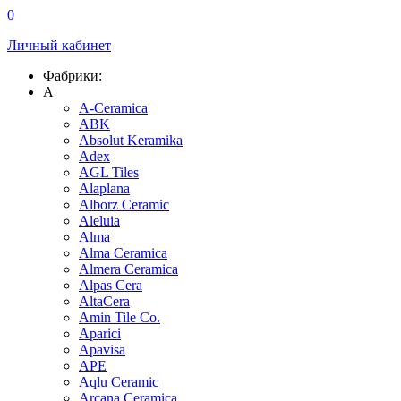
0
Личный кабинет
Фабрики:
A
A-Ceramica
ABK
Absolut Keramika
Adex
AGL Tiles
Alaplana
Alborz Ceramic
Aleluia
Alma
Alma Ceramica
Almera Ceramica
Alpas Cera
AltaCera
Amin Tile Co.
Aparici
Apavisa
APE
Aqlu Ceramic
Arcana Ceramica