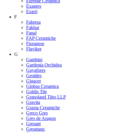
Eurotile Ceramica
Exagres
Ezarri
F
Fabresa
Fakhar
Fanal
FAP Ceramiche
Fioranese
Flaviker
G
Gambini
Gardenia Orchidea
Gayafores
Geotiles
Gigacer
Globus Ceramica
Goldis Tile
Granoland Tiles LLP
Gravita
Grazia Ceramiche
Greco Gres
Gres de Aragon
Gresant
Gresmanc