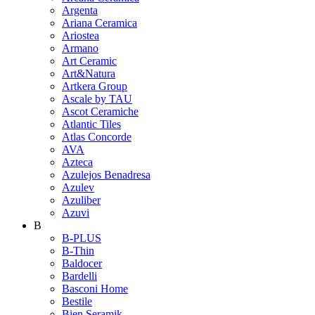
Argenta
Ariana Ceramica
Ariostea
Armano
Art Ceramic
Art&Natura
Artkera Group
Ascale by TAU
Ascot Ceramiche
Atlantic Tiles
Atlas Concorde
AVA
Azteca
Azulejos Benadresa
Azulev
Azuliber
Azuvi
B
B-PLUS
B-Thin
Baldocer
Bardelli
Basconi Home
Bestile
Bien Seramik