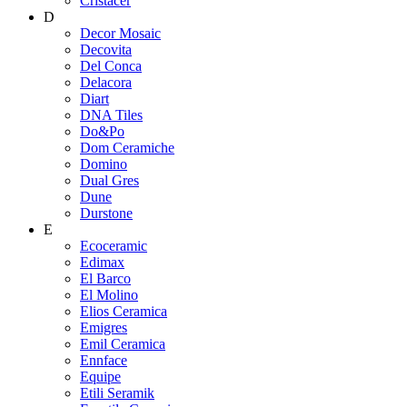
Cristacer
D
Decor Mosaic
Decovita
Del Conca
Delacora
Diart
DNA Tiles
Do&Po
Dom Ceramiche
Domino
Dual Gres
Dune
Durstone
E
Ecoceramic
Edimax
El Barco
El Molino
Elios Ceramica
Emigres
Emil Ceramica
Ennface
Equipe
Etili Seramik