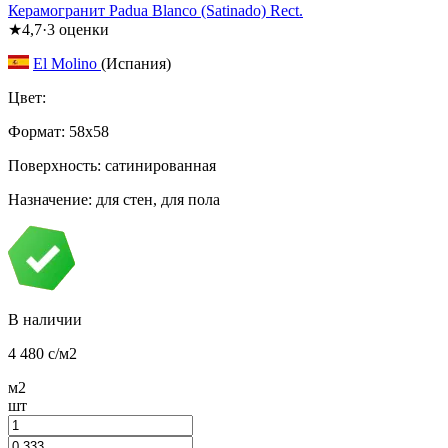
Керамогранит Padua Blanco (Satinado) Rect.
★
4,7
·
3
оценки
El Molino
(Испания)
Цвет:
Формат:
58x58
Поверхность: сатинированная
Назначение: для стен, для пола
В наличии
4 480
c
/м2
м2
шт