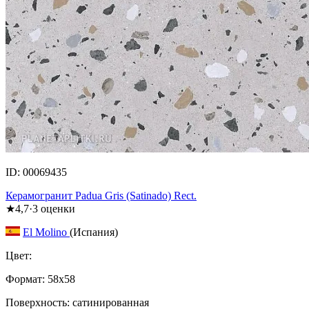
ID: 00069435
Керамогранит Padua Gris (Satinado) Rect.
★
4,7
·
3
оценки
El Molino
(Испания)
Цвет:
Формат:
58x58
Поверхность: сатинированная