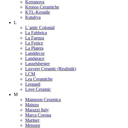
Kerranova
Kronos Ceramiche
KTL-Keratile
Kutahya
L
L`antic Colonial
La Fabbrica
La Faenza
La Fenice
La Platera
Landdecor
Landgrace
Lasselsberger
Laxveer Ceramic (Realistik)
LCM
Lea Ceramiche
Leopard
Love Ceramic
M
Maimoon Ceramica
Mainzu
Marazzi Italy
Marca Corona
Mariner
Meissen