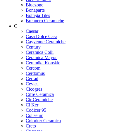
Bluezone
Bonaparte
Bottega Tiles
Brennero Ceramiche
C
Caesar
Casa Dolce Casa
Cayyenne Ceramiche
Century
Ceramica Colli
Ceramica Mayor
Ceramika Konskie
Cercom
Cerdomus
Cerrad
Cevica
Cicogres
Cifre Ceramica
Cir Ceramiche
Cl Ker
Codicer 95
Coliseum
Colorker Ceramica
Creto