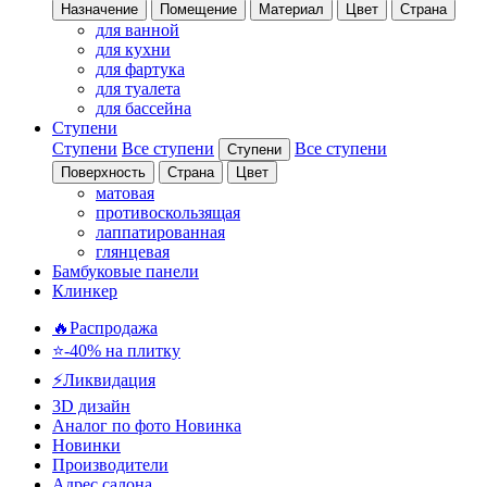
Назначение
Помещение
Материал
Цвет
Страна
для ванной
для кухни
для фартука
для туалета
для бассейна
Ступени
Ступени
Все ступени
Все ступени
Ступени
Поверхность
Страна
Цвет
матовая
противоскользящая
лаппатированная
глянцевая
Бамбуковые панели
Клинкер
🔥Распродажа
⭐-40% на плитку
⚡️Ликвидация
3D дизайн
Аналог по фото
Новинка
Новинки
Производители
Адрес салона