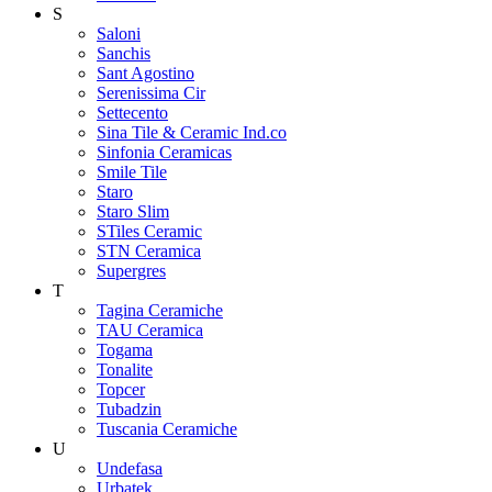
S
Saloni
Sanchis
Sant Agostino
Serenissima Cir
Settecento
Sina Tile & Ceramic Ind.co
Sinfonia Ceramicas
Smile Tile
Staro
Staro Slim
STiles Ceramic
STN Ceramica
Supergres
T
Tagina Ceramiche
TAU Ceramica
Togama
Tonalite
Topcer
Tubadzin
Tuscania Ceramiche
U
Undefasa
Urbatek