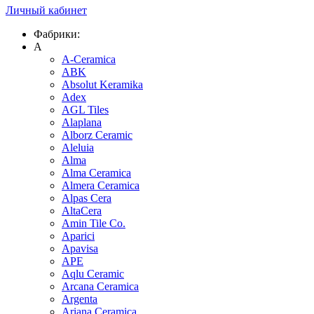
Личный кабинет
Фабрики:
A
A-Ceramica
ABK
Absolut Keramika
Adex
AGL Tiles
Alaplana
Alborz Ceramic
Aleluia
Alma
Alma Ceramica
Almera Ceramica
Alpas Cera
AltaCera
Amin Tile Co.
Aparici
Apavisa
APE
Aqlu Ceramic
Arcana Ceramica
Argenta
Ariana Ceramica