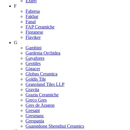
Ezarri
F
Fabresa
Fakhar
Fanal
FAP Ceramiche
Fioranese
Flaviker
G
Gambini
Gardenia Orchidea
Gayafores
Geotiles
Gigacer
Globus Ceramica
Goldis Tile
Granoland Tiles LLP
Gravita
Grazia Ceramiche
Greco Gres
Gres de Aragon
Gresant
Gresmanc
Grespania
Guangdong Shenghui Ceramics