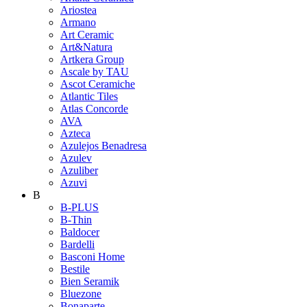
Ariostea
Armano
Art Ceramic
Art&Natura
Artkera Group
Ascale by TAU
Ascot Ceramiche
Atlantic Tiles
Atlas Concorde
AVA
Azteca
Azulejos Benadresa
Azulev
Azuliber
Azuvi
B
B-PLUS
B-Thin
Baldocer
Bardelli
Basconi Home
Bestile
Bien Seramik
Bluezone
Bonaparte