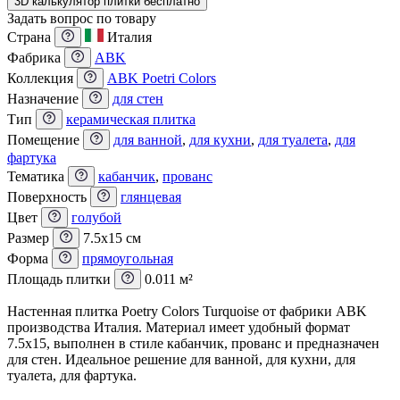
3D калькулятор плитки бесплатно
Задать вопрос по товару
Страна
Италия
Фабрика
ABK
Коллекция
ABK Poetri Colors
Назначение
для стен
Тип
керамическая плитка
Помещение
для ванной
,
для кухни
,
для туалета
,
для
фартука
Тематика
кабанчик
,
прованс
Поверхность
глянцевая
Цвет
голубой
Размер
7.5x15 см
Форма
прямоугольная
Площадь плитки
0.011 м²
Настенная плитка Poetry Colors Turquoise от фабрики ABK
производства Италия. Материал имеет удобный формат
7.5x15, выполнен в стиле кабанчик, прованс и предназначен
для стен. Идеальное решение для ванной, для кухни, для
туалета, для фартука.