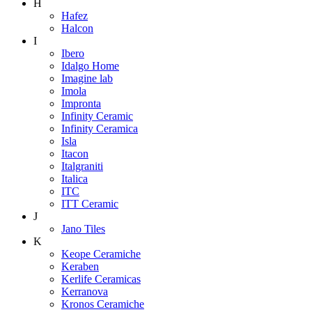
H
Hafez
Halcon
I
Ibero
Idalgo Home
Imagine lab
Imola
Impronta
Infinity Ceramic
Infinity Ceramica
Isla
Itacon
Italgraniti
Italica
ITC
ITT Ceramic
J
Jano Tiles
K
Keope Ceramiche
Keraben
Kerlife Ceramicas
Kerranova
Kronos Ceramiche