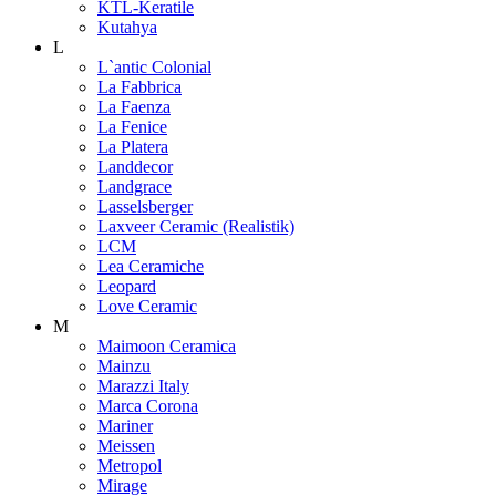
KTL-Keratile
Kutahya
L
L`antic Colonial
La Fabbrica
La Faenza
La Fenice
La Platera
Landdecor
Landgrace
Lasselsberger
Laxveer Ceramic (Realistik)
LCM
Lea Ceramiche
Leopard
Love Ceramic
M
Maimoon Ceramica
Mainzu
Marazzi Italy
Marca Corona
Mariner
Meissen
Metropol
Mirage