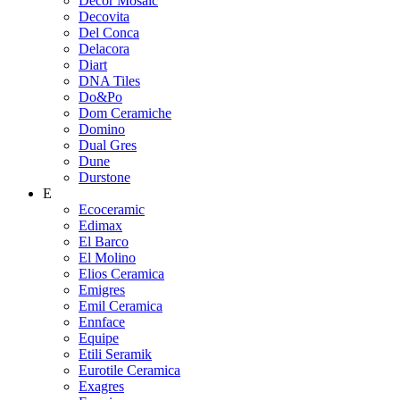
Decor Mosaic
Decovita
Del Conca
Delacora
Diart
DNA Tiles
Do&Po
Dom Ceramiche
Domino
Dual Gres
Dune
Durstone
E
Ecoceramic
Edimax
El Barco
El Molino
Elios Ceramica
Emigres
Emil Ceramica
Ennface
Equipe
Etili Seramik
Eurotile Ceramica
Exagres