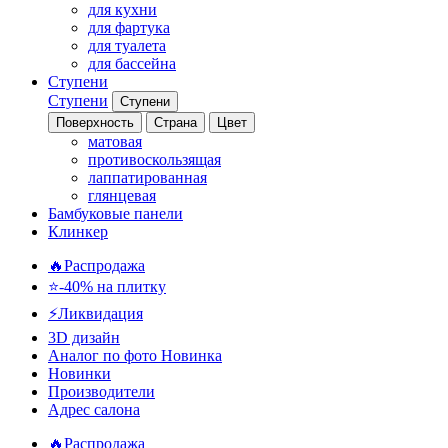
для кухни
для фартука
для туалета
для бассейна
Ступени
Ступени
Ступени
Поверхность
Страна
Цвет
матовая
противоскользящая
лаппатированная
глянцевая
Бамбуковые панели
Клинкер
🔥Распродажа
⭐-40% на плитку
⚡️Ликвидация
3D дизайн
Аналог по фото
Новинка
Новинки
Производители
Адрес салона
🔥Распродажа