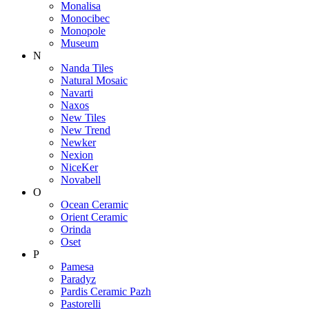
Monalisa
Monocibec
Monopole
Museum
N
Nanda Tiles
Natural Mosaic
Navarti
Naxos
New Tiles
New Trend
Newker
Nexion
NiceKer
Novabell
O
Ocean Ceramic
Orient Ceramic
Orinda
Oset
P
Pamesa
Paradyz
Pardis Ceramic Pazh
Pastorelli