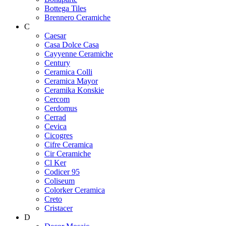
Bottega Tiles
Brennero Ceramiche
C
Caesar
Casa Dolce Casa
Cayyenne Ceramiche
Century
Ceramica Colli
Ceramica Mayor
Ceramika Konskie
Cercom
Cerdomus
Cerrad
Cevica
Cicogres
Cifre Ceramica
Cir Ceramiche
Cl Ker
Codicer 95
Coliseum
Colorker Ceramica
Creto
Cristacer
D