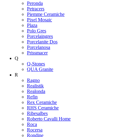
Peronda
Petracers
Piemme Ceramiche
Pixel Mosaic
Plaza
Polo Gres
Porcelaingres
Porcelanite Dos
Porcelanosa
Prissmacer
Q
Q-Stones
QUA Granite
R
Ragno
Realistik
Realonda
Refin
Rex Ceramiche
RHS Ceramiche
Ribesalbes
Roberto Cavalli Home
Roca
Rocersa
Rondine