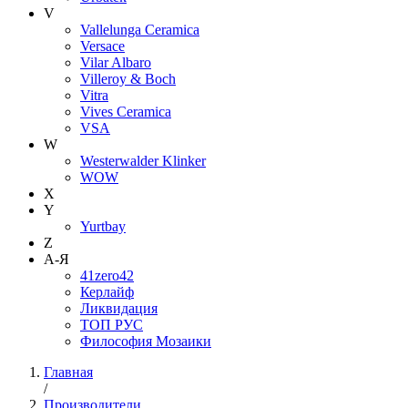
V
Vallelunga Ceramica
Versace
Vilar Albaro
Villeroy & Boch
Vitra
Vives Ceramica
VSA
W
Westerwalder Klinker
WOW
X
Y
Yurtbay
Z
А-Я
41zero42
Керлайф
Ликвидация
ТОП РУС
Философия Мозаики
Главная
/
Производители