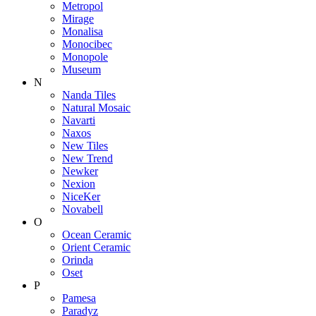
Metropol
Mirage
Monalisa
Monocibec
Monopole
Museum
N
Nanda Tiles
Natural Mosaic
Navarti
Naxos
New Tiles
New Trend
Newker
Nexion
NiceKer
Novabell
O
Ocean Ceramic
Orient Ceramic
Orinda
Oset
P
Pamesa
Paradyz