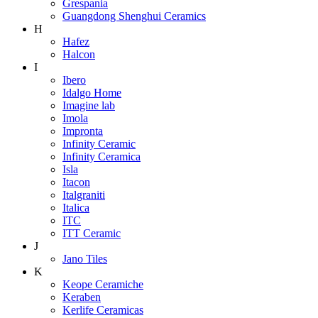
Grespania
Guangdong Shenghui Ceramics
H
Hafez
Halcon
I
Ibero
Idalgo Home
Imagine lab
Imola
Impronta
Infinity Ceramic
Infinity Ceramica
Isla
Itacon
Italgraniti
Italica
ITC
ITT Ceramic
J
Jano Tiles
K
Keope Ceramiche
Keraben
Kerlife Ceramicas