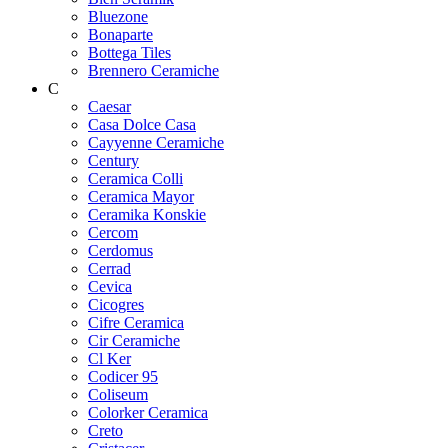
Bluezone
Bonaparte
Bottega Tiles
Brennero Ceramiche
C
Caesar
Casa Dolce Casa
Cayyenne Ceramiche
Century
Ceramica Colli
Ceramica Mayor
Ceramika Konskie
Cercom
Cerdomus
Cerrad
Cevica
Cicogres
Cifre Ceramica
Cir Ceramiche
Cl Ker
Codicer 95
Coliseum
Colorker Ceramica
Creto