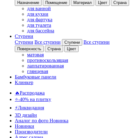
Назначение
Помещение
Материал
Цвет
Страна
для ванной
для кухни
для фартука
для туалета
для бассейна
Ступени
Ступени
Все ступени
Все ступени
Ступени
Поверхность
Страна
Цвет
матовая
противоскользящая
лаппатированная
глянцевая
Бамбуковые панели
Клинкер
🔥Распродажа
⭐-40% на плитку
⚡️Ликвидация
3D дизайн
Аналог по фото
Новинка
Новинки
Производители
Адрес салона