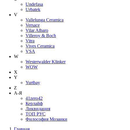
Undefasa
Urbatek
V
Vallelunga Ceramica
Versace
Vilar Albaro
Villeroy & Boch
Vitra
Vives Ceramica
VSA
W
Westerwalder Klinker
WOW
X
Y
Yurtbay
Z
А-Я
41zero42
Керлайф
Ликвидация
ТОП РУС
Философия Мозаики
Главная