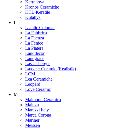
Kerranova
Kronos Ceramiche
KTL-Keratile
Kutahya
L
L`antic Colonial
La Fabbrica
La Faenza
La Fenice
La Platera
Landdecor
Landgrace
Lasselsberger
Laxveer Ceramic (Realistik)
LCM
Lea Ceramiche
Leopard
Love Ceramic
M
Maimoon Ceramica
Mainzu
Marazzi Italy
Marca Corona
Mariner
Meissen