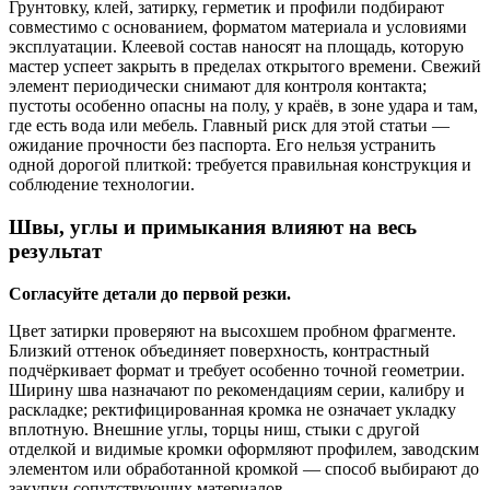
Грунтовку, клей, затирку, герметик и профили подбирают
совместимо с основанием, форматом материала и условиями
эксплуатации. Клеевой состав наносят на площадь, которую
мастер успеет закрыть в пределах открытого времени. Свежий
элемент периодически снимают для контроля контакта;
пустоты особенно опасны на полу, у краёв, в зоне удара и там,
где есть вода или мебель. Главный риск для этой статьи —
ожидание прочности без паспорта. Его нельзя устранить
одной дорогой плиткой: требуется правильная конструкция и
соблюдение технологии.
Швы, углы и примыкания влияют на весь
результат
Согласуйте детали до первой резки.
Цвет затирки проверяют на высохшем пробном фрагменте.
Близкий оттенок объединяет поверхность, контрастный
подчёркивает формат и требует особенно точной геометрии.
Ширину шва назначают по рекомендациям серии, калибру и
раскладке; ректифицированная кромка не означает укладку
вплотную. Внешние углы, торцы ниш, стыки с другой
отделкой и видимые кромки оформляют профилем, заводским
элементом или обработанной кромкой — способ выбирают до
закупки сопутствующих материалов.