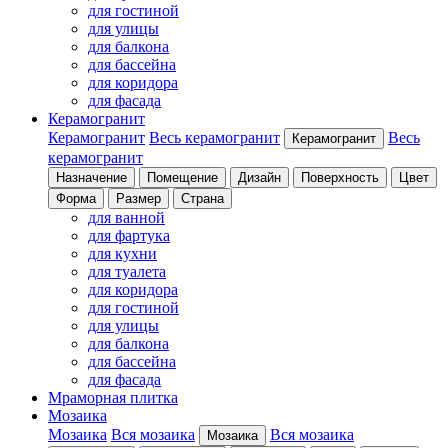
для гостиной
для улицы
для балкона
для бассейна
для коридора
для фасада
Керамогранит
Керамогранит
Весь керамогранит
Весь
Керамогранит
керамогранит
Назначение
Помещение
Дизайн
Поверхность
Цвет
Форма
Размер
Страна
для ванной
для фартука
для кухни
для туалета
для коридора
для гостиной
для улицы
для балкона
для бассейна
для фасада
Мраморная плитка
Мозаика
Мозаика
Вся мозаика
Вся мозаика
Мозаика