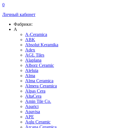
0
Личный кабинет
Фабрики:
A
A-Ceramica
ABK
Absolut Keramika
Adex
AGL Tiles
Alaplana
Alborz Ceramic
Aleluia
Alma
Alma Ceramica
Almera Ceramica
Alpas Cera
AltaCera
Amin Tile Co.
Aparici
Apavisa
APE
Aqlu Ceramic
Arcana Ceramica