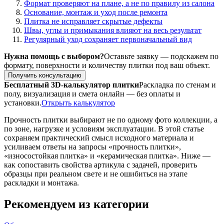
Формат проверяют на плане, а не по правилу из салона
Основание, монтаж и уход после ремонта
Плитка не исправляет скрытые дефекты
Швы, углы и примыкания влияют на весь результат
Регулярный уход сохраняет первоначальный вид
Нужна помощь с выбором?
Оставьте заявку — подскажем по
формату, поверхности и количеству плитки под ваш объект.
Получить консультацию
Бесплатный 3D-калькулятор плитки
Раскладка по стенам и
полу, визуализация и смета онлайн — без оплаты и
установки.
Открыть калькулятор
Прочность плитки выбирают не по одному фото коллекции, а
по зоне, нагрузке и условиям эксплуатации. В этой статье
сохраняем практический смысл исходного материала и
усиливаем ответы на запросы «прочность плитки»,
«износостойкая плитка» и «керамическая плитка». Ниже —
как сопоставить свойства артикула с задачей, проверить
образцы при реальном свете и не ошибиться на этапе
раскладки и монтажа.
Рекомендуем из категории