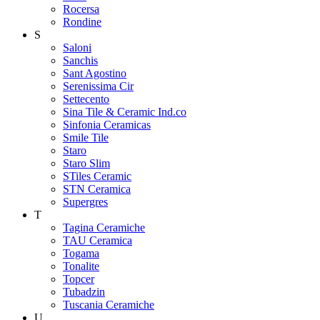
Rocersa
Rondine
S
Saloni
Sanchis
Sant Agostino
Serenissima Cir
Settecento
Sina Tile & Ceramic Ind.co
Sinfonia Ceramicas
Smile Tile
Staro
Staro Slim
STiles Ceramic
STN Ceramica
Supergres
T
Tagina Ceramiche
TAU Ceramica
Togama
Tonalite
Topcer
Tubadzin
Tuscania Ceramiche
U