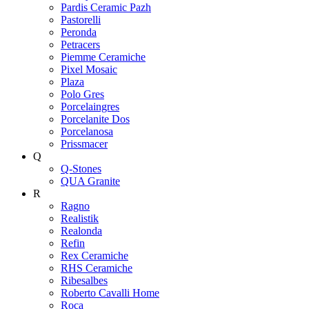
Pardis Ceramic Pazh
Pastorelli
Peronda
Petracers
Piemme Ceramiche
Pixel Mosaic
Plaza
Polo Gres
Porcelaingres
Porcelanite Dos
Porcelanosa
Prissmacer
Q
Q-Stones
QUA Granite
R
Ragno
Realistik
Realonda
Refin
Rex Ceramiche
RHS Ceramiche
Ribesalbes
Roberto Cavalli Home
Roca