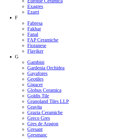
Eurotile Ceramica
Exagres
Ezarri
F
Fabresa
Fakhar
Fanal
FAP Ceramiche
Fioranese
Flaviker
G
Gambini
Gardenia Orchidea
Gayafores
Geotiles
Gigacer
Globus Ceramica
Goldis Tile
Granoland Tiles LLP
Gravita
Grazia Ceramiche
Greco Gres
Gres de Aragon
Gresant
Gresmanc