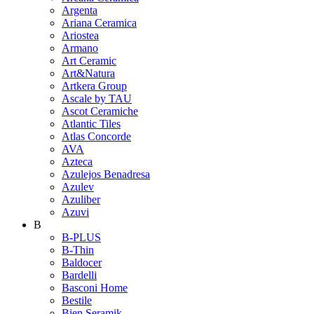
Argenta
Ariana Ceramica
Ariostea
Armano
Art Ceramic
Art&Natura
Artkera Group
Ascale by TAU
Ascot Ceramiche
Atlantic Tiles
Atlas Concorde
AVA
Azteca
Azulejos Benadresa
Azulev
Azuliber
Azuvi
B
B-PLUS
B-Thin
Baldocer
Bardelli
Basconi Home
Bestile
Bien Seramik