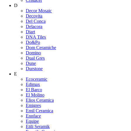
Cristacer
D
Decor Mosaic
Decovita
Del Conca
Delacora
Diart
DNA Tiles
Do&Po
Dom Ceramiche
Domino
Dual Gres
Dune
Durstone
E
Ecoceramic
Edimax
El Barco
El Molino
Elios Ceramica
Emigres
Emil Ceramica
Ennface
Equipe
Etili Seramik