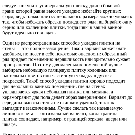
следует покупать универсальную плитку, длина боковой
грани которой равна высоте укладки; избегайте крупных
форм, ведь только плитку небольшого размера можно уложить
так, чтобы избежать обрезки последнего ряда; выбирайте одну
серию или коллекцию плитки, тогда швы в вашей ванной
будут идеально совпадать.
Один из распространенных способов укладки плитки на
стены — это полное замощение. Такой вариант может быть
удобным, но несет в себе некоторые опасности: обрезанный
ряд придает помещению неряшливость или зрительно сужает
пространство. Поэтому для маленьких помещений лучше
выбирать небольшую глянцевую плитку холодных или
пастельных цветов или частичную укладку в дуэте с
покраской. Такой способ укладки плитки хорошо подходит
для небольших ванных помещений, где на стенах
укладывается яркая небольшая плитка или мозаика, а
керамогранит для пола делает образ завершенным. Вариант до
середины высоты стены не слишком удачный, так как
выглядит незаконченным. Лучше сделать так называемую
линию отсчета — оптимальный вариант, когда граница
плитки совпадает, например, с границей зеркала, двери или
шкафа.
Именно плитка для ванной должен закрывать реальные