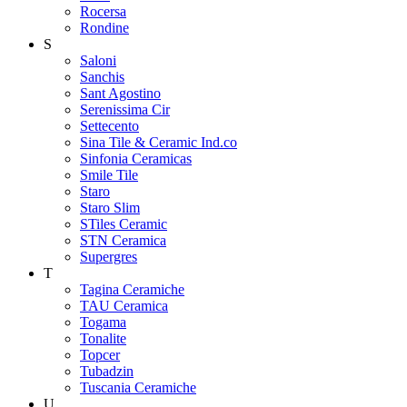
Rocersa
Rondine
S
Saloni
Sanchis
Sant Agostino
Serenissima Cir
Settecento
Sina Tile & Ceramic Ind.co
Sinfonia Ceramicas
Smile Tile
Staro
Staro Slim
STiles Ceramic
STN Ceramica
Supergres
T
Tagina Ceramiche
TAU Ceramica
Togama
Tonalite
Topcer
Tubadzin
Tuscania Ceramiche
U