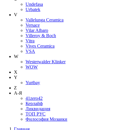
Undefasa
Urbatek
V
Vallelunga Ceramica
Versace
Vilar Albaro
Villeroy & Boch
Vitra
Vives Ceramica
VSA
W
Westerwalder Klinker
WOW
X
Y
Yurtbay
Z
А-Я
41zero42
Керлайф
Ликвидация
ТОП РУС
Философия Мозаики
Главная