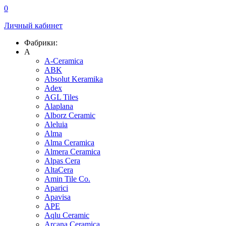
0
Личный кабинет
Фабрики:
A
A-Ceramica
ABK
Absolut Keramika
Adex
AGL Tiles
Alaplana
Alborz Ceramic
Aleluia
Alma
Alma Ceramica
Almera Ceramica
Alpas Cera
AltaCera
Amin Tile Co.
Aparici
Apavisa
APE
Aqlu Ceramic
Arcana Ceramica