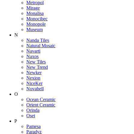
Metropol
Mirage
Monalisa
Monocibec
Monopole
Museum
N
Nanda Tiles
Natural Mosaic
Navarti
Naxos
New Tiles
New Trend
Newker
Nexion
NiceKer
Novabell
O
Ocean Ceramic
Orient Ceramic
Orinda
Oset
P
Pamesa
Paradyz