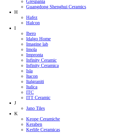
Grespania
Guangdong Shenghui Ceramics
H
Hafez
Halcon
I
Ibero
Idalgo Home
Imagine lab
Imola
Impronta
Infinity Ceramic
Infinity Ceramica
Isla
Itacon
Italgraniti
Italica
ITC
ITT Ceramic
J
Jano Tiles
K
Keope Ceramiche
Keraben
Kerlife Ceramicas