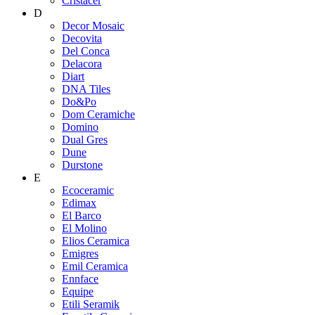
Cristacer
D
Decor Mosaic
Decovita
Del Conca
Delacora
Diart
DNA Tiles
Do&Po
Dom Ceramiche
Domino
Dual Gres
Dune
Durstone
E
Ecoceramic
Edimax
El Barco
El Molino
Elios Ceramica
Emigres
Emil Ceramica
Ennface
Equipe
Etili Seramik