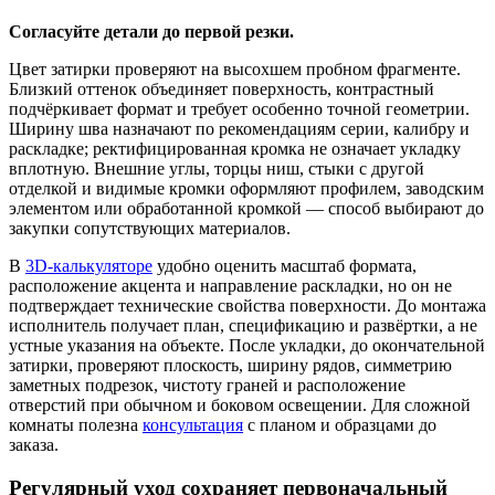
Согласуйте детали до первой резки.
Цвет затирки проверяют на высохшем пробном фрагменте.
Близкий оттенок объединяет поверхность, контрастный
подчёркивает формат и требует особенно точной геометрии.
Ширину шва назначают по рекомендациям серии, калибру и
раскладке; ректифицированная кромка не означает укладку
вплотную. Внешние углы, торцы ниш, стыки с другой
отделкой и видимые кромки оформляют профилем, заводским
элементом или обработанной кромкой — способ выбирают до
закупки сопутствующих материалов.
В
3D-калькуляторе
удобно оценить масштаб формата,
расположение акцента и направление раскладки, но он не
подтверждает технические свойства поверхности. До монтажа
исполнитель получает план, спецификацию и развёртки, а не
устные указания на объекте. После укладки, до окончательной
затирки, проверяют плоскость, ширину рядов, симметрию
заметных подрезок, чистоту граней и расположение
отверстий при обычном и боковом освещении. Для сложной
комнаты полезна
консультация
с планом и образцами до
заказа.
Регулярный уход сохраняет первоначальный