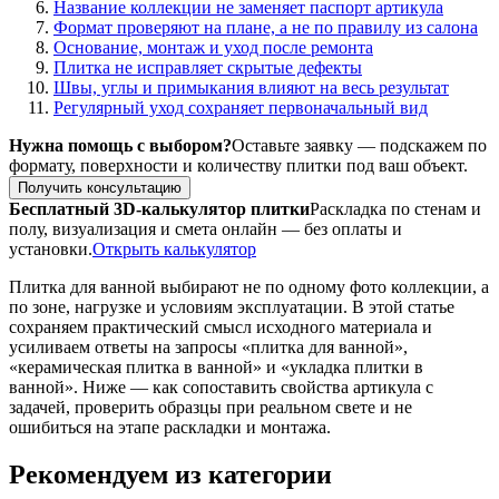
Название коллекции не заменяет паспорт артикула
Формат проверяют на плане, а не по правилу из салона
Основание, монтаж и уход после ремонта
Плитка не исправляет скрытые дефекты
Швы, углы и примыкания влияют на весь результат
Регулярный уход сохраняет первоначальный вид
Нужна помощь с выбором?
Оставьте заявку — подскажем по
формату, поверхности и количеству плитки под ваш объект.
Получить консультацию
Бесплатный 3D-калькулятор плитки
Раскладка по стенам и
полу, визуализация и смета онлайн — без оплаты и
установки.
Открыть калькулятор
Плитка для ванной выбирают не по одному фото коллекции, а
по зоне, нагрузке и условиям эксплуатации. В этой статье
сохраняем практический смысл исходного материала и
усиливаем ответы на запросы «плитка для ванной»,
«керамическая плитка в ванной» и «укладка плитки в
ванной». Ниже — как сопоставить свойства артикула с
задачей, проверить образцы при реальном свете и не
ошибиться на этапе раскладки и монтажа.
Рекомендуем из категории