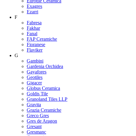
Eurotile Ceramica
Exagres
Ezarri
F
Fabresa
Fakhar
Fanal
FAP Ceramiche
Fioranese
Flaviker
G
Gambini
Gardenia Orchidea
Gayafores
Geotiles
Gigacer
Globus Ceramica
Goldis Tile
Granoland Tiles LLP
Gravita
Grazia Ceramiche
Greco Gres
Gres de Aragon
Gresant
Gresmanc