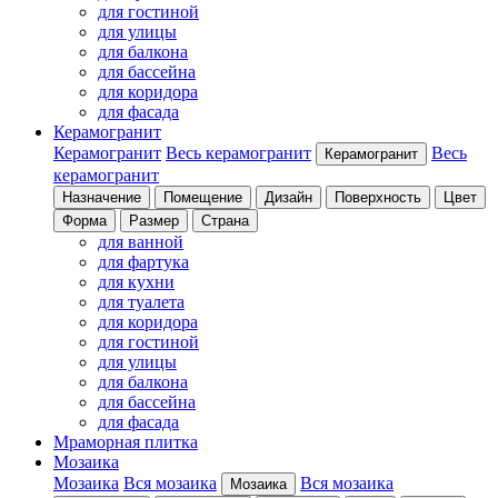
для гостиной
для улицы
для балкона
для бассейна
для коридора
для фасада
Керамогранит
Керамогранит
Весь керамогранит
Весь
Керамогранит
керамогранит
Назначение
Помещение
Дизайн
Поверхность
Цвет
Форма
Размер
Страна
для ванной
для фартука
для кухни
для туалета
для коридора
для гостиной
для улицы
для балкона
для бассейна
для фасада
Мраморная плитка
Мозаика
Мозаика
Вся мозаика
Вся мозаика
Мозаика