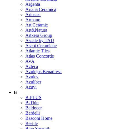
Argenta
Ariana Ceramica
Ariostea
Armano
Art Ceramic
Art&Natura
Artkera Group
Ascale by TAU
Ascot Ceramiche
Atlantic Tiles
Atlas Concorde
AVA
Azteca
Azulejos Benadresa
Azulev
Azuliber
Azuvi
B
B-PLUS
B-Thin
Baldocer
Bardelli
Basconi Home
Bestile
Bien Seramik