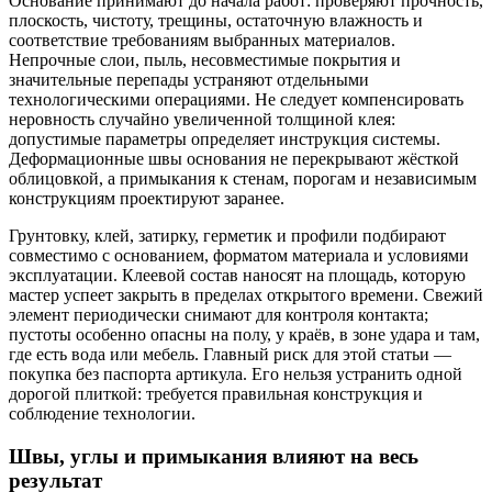
Основание принимают до начала работ: проверяют прочность,
плоскость, чистоту, трещины, остаточную влажность и
соответствие требованиям выбранных материалов.
Непрочные слои, пыль, несовместимые покрытия и
значительные перепады устраняют отдельными
технологическими операциями. Не следует компенсировать
неровность случайно увеличенной толщиной клея:
допустимые параметры определяет инструкция системы.
Деформационные швы основания не перекрывают жёсткой
облицовкой, а примыкания к стенам, порогам и независимым
конструкциям проектируют заранее.
Грунтовку, клей, затирку, герметик и профили подбирают
совместимо с основанием, форматом материала и условиями
эксплуатации. Клеевой состав наносят на площадь, которую
мастер успеет закрыть в пределах открытого времени. Свежий
элемент периодически снимают для контроля контакта;
пустоты особенно опасны на полу, у краёв, в зоне удара и там,
где есть вода или мебель. Главный риск для этой статьи —
покупка без паспорта артикула. Его нельзя устранить одной
дорогой плиткой: требуется правильная конструкция и
соблюдение технологии.
Швы, углы и примыкания влияют на весь
результат