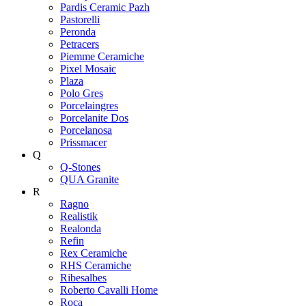
Pardis Ceramic Pazh
Pastorelli
Peronda
Petracers
Piemme Ceramiche
Pixel Mosaic
Plaza
Polo Gres
Porcelaingres
Porcelanite Dos
Porcelanosa
Prissmacer
Q
Q-Stones
QUA Granite
R
Ragno
Realistik
Realonda
Refin
Rex Ceramiche
RHS Ceramiche
Ribesalbes
Roberto Cavalli Home
Roca