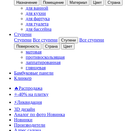
Назначение
Помещение
Материал
Цвет
Страна
для ванной
для кухни
для фартука
для туалета
для бассейна
Ступени
Ступени
Все ступени
Все ступени
Ступени
Поверхность
Страна
Цвет
матовая
противоскользящая
лаппатированная
глянцевая
Бамбуковые панели
Клинкер
🔥Распродажа
⭐-40% на плитку
⚡️Ликвидация
3D дизайн
Аналог по фото
Новинка
Новинки
Производители
Адрес салона