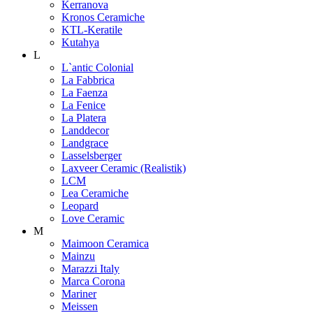
Kerranova
Kronos Ceramiche
KTL-Keratile
Kutahya
L
L`antic Colonial
La Fabbrica
La Faenza
La Fenice
La Platera
Landdecor
Landgrace
Lasselsberger
Laxveer Ceramic (Realistik)
LCM
Lea Ceramiche
Leopard
Love Ceramic
M
Maimoon Ceramica
Mainzu
Marazzi Italy
Marca Corona
Mariner
Meissen