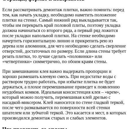
Если рассматривать демонтаж плитки, важно помнить: перед
тем, как начать укладку, необходимо наметить положение
плитки на стенке. Самый нижний ряд выкладывается так,
чтобы им перекрыть край половой плиты, поэтому укладка
должна начинаться со второго ряда, а первый ряд ложится
после укладки напольной плитки. На стенке необходимо
начертить горизонтальную линию и прикрепить рею из
дерева или алюминия, для чего необходимо сделать сверление
отверстий, достаточных по размеру. Если длина стены требует
резать плитки, то лучше сделать «половинки» или
«четвертинки» симметрично, по обоим краям стены.
При замешивании клея важно выдержать пропорции и
хорошо размешать клеевую смесь. При недостатке воды с
раствором трудно работать, при избытке плитка не будет
держаться, а плохое перемешивание приведет к появлению
неудобных комков. Идеальная консистенция клея – «крем»,
который можно получить, перемешивая клей дрелью с
насадкой-миксером. Клей наносится по стене гладкой теркой,
после чего размазывается по поверхности всей стенки
шпателем или зубчатой теркой. Это касается и мест, в которых
производился демонтаж старых и слабых элементов.