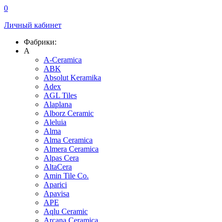
0
Личный кабинет
Фабрики:
A
A-Ceramica
ABK
Absolut Keramika
Adex
AGL Tiles
Alaplana
Alborz Ceramic
Aleluia
Alma
Alma Ceramica
Almera Ceramica
Alpas Cera
AltaCera
Amin Tile Co.
Aparici
Apavisa
APE
Aqlu Ceramic
Arcana Ceramica