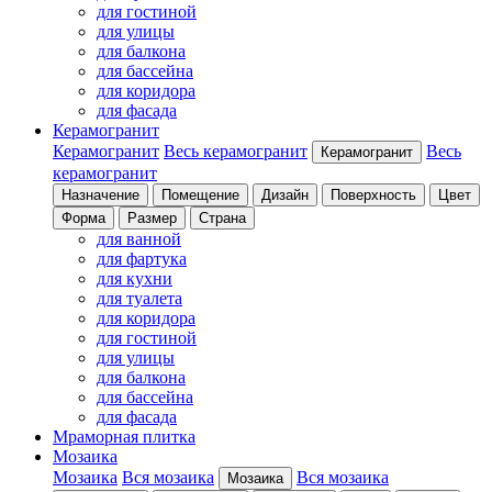
для гостиной
для улицы
для балкона
для бассейна
для коридора
для фасада
Керамогранит
Керамогранит
Весь керамогранит
Весь
Керамогранит
керамогранит
Назначение
Помещение
Дизайн
Поверхность
Цвет
Форма
Размер
Страна
для ванной
для фартука
для кухни
для туалета
для коридора
для гостиной
для улицы
для балкона
для бассейна
для фасада
Мраморная плитка
Мозаика
Мозаика
Вся мозаика
Вся мозаика
Мозаика