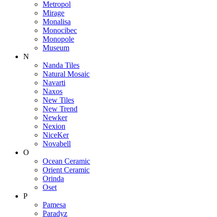
Metropol
Mirage
Monalisa
Monocibec
Monopole
Museum
N
Nanda Tiles
Natural Mosaic
Navarti
Naxos
New Tiles
New Trend
Newker
Nexion
NiceKer
Novabell
O
Ocean Ceramic
Orient Ceramic
Orinda
Oset
P
Pamesa
Paradyz