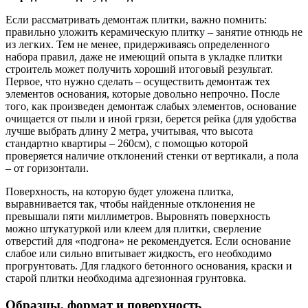
Если рассматривать демонтаж плитки, важно помнить:
правильно уложить керамическую плитку – занятие отнюдь не
из легких. Тем не менее, придерживаясь определенного
набора правил, даже не имеющий опыта в укладке плитки
строитель может получить хороший итоговый результат.
Первое, что нужно сделать – осуществить демонтаж тех
элементов основания, которые довольно непрочно. После
того, как произведен демонтаж слабых элементов, основание
очищается от пыли и иной грязи, берется рейка (для удобства
лучше выбрать длину 2 метра, учитывая, что высота
стандартно квартиры – 260см), с помощью которой
проверяется наличие отклонений стенки от вертикали, а пола
– от горизонтали.
Поверхность, на которую будет уложена плитка,
выравнивается так, чтобы найденные отклонения не
превышали пяти миллиметров. Выровнять поверхность
можно штукатуркой или клеем для плитки, сверление
отверстий для «подгона» не рекомендуется. Если основание
слабое или сильно впитывает жидкость, его необходимо
прогрунтовать. Для гладкого бетонного основания, краски и
старой плитки необходима адгезионная грунтовка.
Образцы, формат и поверхность