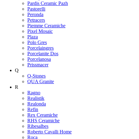
Pardis Ceramic Pazh
Pastorelli
Peronda
Petracers
Piemme Ceramiche
Pixel Mosaic
Plaza
Polo Gres
Porcelaingres
Porcelanite Dos
Porcelanosa
Prissmacer
Q
Q-Stones
QUA Granite
R
Ragno
Realistik
Realonda
Refin
Rex Ceramiche
RHS Ceramiche
Ribesalbes
Roberto Cavalli Home
Roca