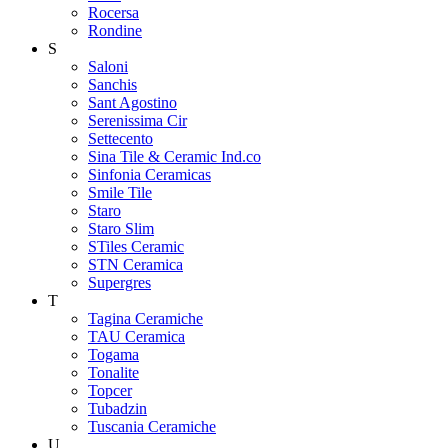
Rocersa
Rondine
S
Saloni
Sanchis
Sant Agostino
Serenissima Cir
Settecento
Sina Tile & Ceramic Ind.co
Sinfonia Ceramicas
Smile Tile
Staro
Staro Slim
STiles Ceramic
STN Ceramica
Supergres
T
Tagina Ceramiche
TAU Ceramica
Togama
Tonalite
Topcer
Tubadzin
Tuscania Ceramiche
U