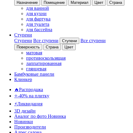
Назначение
Помещение
Материал
Цвет
Страна
для ванной
для кухни
для фартука
для туалета
для бассейна
Ступени
Ступени
Все ступени
Все ступени
Ступени
Поверхность
Страна
Цвет
матовая
противоскользящая
лаппатированная
глянцевая
Бамбуковые панели
Клинкер
🔥Распродажа
⭐-40% на плитку
⚡️Ликвидация
3D дизайн
Аналог по фото
Новинка
Новинки
Производители
Адрес салона