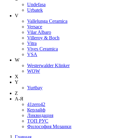
Undefasa
Urbatek
V
Vallelunga Ceramica
Versace
Vilar Albaro
Villeroy & Boch
Vitra
Vives Ceramica
VSA
W
Westerwalder Klinker
WOW
X
Y
Yurtbay
Z
А-Я
41zero42
Керлайф
Ликвидация
ТОП РУС
Философия Мозаики
Главная