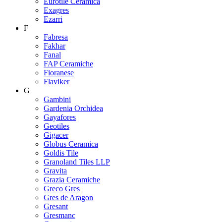
Eurotile Ceramica
Exagres
Ezarri
F
Fabresa
Fakhar
Fanal
FAP Ceramiche
Fioranese
Flaviker
G
Gambini
Gardenia Orchidea
Gayafores
Geotiles
Gigacer
Globus Ceramica
Goldis Tile
Granoland Tiles LLP
Gravita
Grazia Ceramiche
Greco Gres
Gres de Aragon
Gresant
Gresmanc