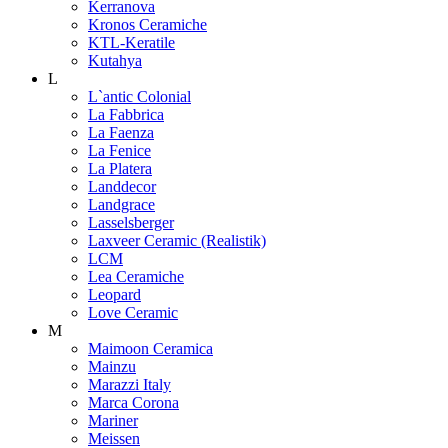
Kerranova
Kronos Ceramiche
KTL-Keratile
Kutahya
L
L`antic Colonial
La Fabbrica
La Faenza
La Fenice
La Platera
Landdecor
Landgrace
Lasselsberger
Laxveer Ceramic (Realistik)
LCM
Lea Ceramiche
Leopard
Love Ceramic
M
Maimoon Ceramica
Mainzu
Marazzi Italy
Marca Corona
Mariner
Meissen