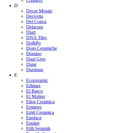
Cristacer
D
Decor Mosaic
Decovita
Del Conca
Delacora
Diart
DNA Tiles
Do&Po
Dom Ceramiche
Domino
Dual Gres
Dune
Durstone
E
Ecoceramic
Edimax
El Barco
El Molino
Elios Ceramica
Emigres
Emil Ceramica
Ennface
Equipe
Etili Seramik