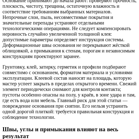
Основание принимают до начала работ: проверяют прочность,
плоскость, чистоту, трещины, остаточную влажность и
соответствие требованиям выбранных материалов.
Непрочные слои, пыль, несовместимые покрытия и
значительные перепады устраняют отдельными
технологическими операциями. Не следует компенсировать
неровность случайно увеличенной толщиной клея:
допустимые параметры определяет инструкция системы.
Деформационные швы основания не перекрывают жёсткой
облицовкой, а примыкания к стенам, порогам и независимым
конструкциям проектируют заранее.
Грунтовку, клей, затирку, герметик и профили подбирают
совместимо с основанием, форматом материала и условиями
эксплуатации. Клеевой состав наносят на площадь, которую
мастер успеет закрыть в пределах открытого времени. Свежий
элемент периодически снимают для контроля контакта;
пустоты особенно опасны на полу, у краёв, в зоне удара и там,
где есть вода или мебель. Главный риск для этой статьи —
повреждение основания при снятии. Его нельзя устранить
одной дорогой плиткой: требуется правильная конструкция и
соблюдение технологии.
Швы, углы и примыкания влияют на весь
результат