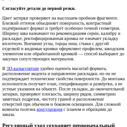
Согласуйте детали до первой резки.
Цвет затирки проверяют на высохшем пробном фрагменте.
Близкий оттенок объединяет поверхность, контрастный
подчёркивает формат и требует особенно точной геометрии.
Ширину шва назначают по рекомендациям серии, калибру и
раскладке; ректифицированная кромка не означает укладку
вплотную. Внешние углы, торцы ниш, стыки с другой
отделкой и видимые кромки оформляют профилем, заводским
элементом или обработанной кромкой — способ выбирают до
закупки сопутствующих материалов.
В
3D-калькуляторе
удобно оценить масштаб формата,
расположение акцента и направление раскладки, но он не
подтверждает технические свойства поверхности. До монтажа
исполнитель получает план, спецификацию и развёртки, а не
устные указания на объекте. После укладки, до окончательной
затирки, проверяют плоскость, ширину рядов, симметрию
заметных подрезок, чистоту граней и расположение
отверстий при обычном и боковом освещении. Для сложной
комнаты полезна
консультация
с планом и образцами до
заказа.
Регулярный уход сохраняет первоначальный