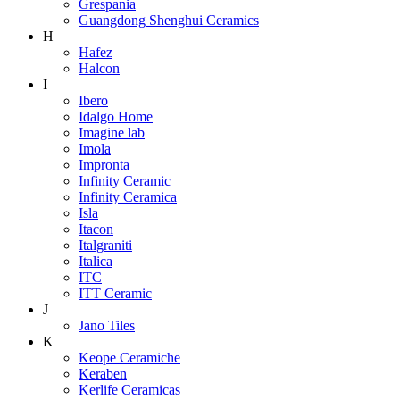
Grespania
Guangdong Shenghui Ceramics
H
Hafez
Halcon
I
Ibero
Idalgo Home
Imagine lab
Imola
Impronta
Infinity Ceramic
Infinity Ceramica
Isla
Itacon
Italgraniti
Italica
ITC
ITT Ceramic
J
Jano Tiles
K
Keope Ceramiche
Keraben
Kerlife Ceramicas