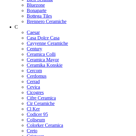
Bluezone
Bonaparte
Bottega Tiles
Brennero Ceramiche
C
Caesar
Casa Dolce Casa
Cayyenne Ceramiche
Century
Ceramica Colli
Ceramica Mayor
Ceramika Konskie
Cercom
Cerdomus
Cerrad
Cevica
Cicogres
Cifre Ceramica
Cir Ceramiche
Cl Ker
Codicer 95
Coliseum
Colorker Ceramica
Creto