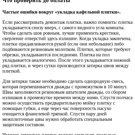
Что проверить до оплаты
Частые ошибки вокруг «укладка кафельной плитки».
Если рассматривать демонтаж плитки, важно помнить: плитка
укладывается снизу вверх, с самого видного угла комнаты.
Чтобы сделать шов ровным, лучше применить крестики,
сверление отверстий здесь излишне. Когда укладка закончена,
плитки придавливаются рукой (если они небольшие) либо
подбиваются резиновым молотком. Плитки, которые требуют
обрезки, укладываются последними. Плитка на пол
укладывается аналогично. После этого укладывается нижний
ряд плитки, и через сутки производится затирка швов между
плиткой.
Для затирки также необходимо сделать однородную смесь,
которая перемешивается дважды с промежутком в 10 минут.
Швы заполняются резиновым шпателем дважды, со сбором
излишков в промежутке времени между ними. Спустя полчаса
можно осуществить предварительную мойку плитку с
помощью губки, а еще через час поверхность насухо
очищается фланелевой тряпкой. Спустя пару дней
межплиточные швы нужно обработать специальным
защитным составом.
Именно демонтаж плитки должен закрывать реальные