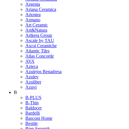
Argenta
Ariana Ceramica
Ariostea
Armano
Art Ceramic
Art&Natura
Artkera Group
Ascale by TAU
Ascot Ceramiche
Atlantic Tiles
Atlas Concorde
AVA
Azteca
Azulejos Benadresa
Azulev
Azuliber
Azuvi
B
B-PLUS
B-Thin
Baldocer
Bardelli
Basconi Home
Bestile
Bien Seramik