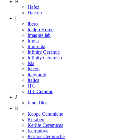
H
Hafez
Halcon
I
Ibero
Idalgo Home
Imagine lab
Imola
Impronta
Infinity Ceramic
Infinity Ceramica
Isla
Itacon
Italgraniti
Italica
ITC
ITT Ceramic
J
Jano Tiles
K
Keope Ceramiche
Keraben
Kerlife Ceramicas
Kerranova
Kronos Ceramiche