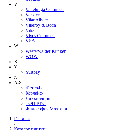
V
Vallelunga Ceramica
Versace
Vilar Albaro
Villeroy & Boch
Vitra
Vives Ceramica
VSA
W
Westerwalder Klinker
WOW
X
Y
Yurtbay
Z
А-Я
41zero42
Керлайф
Ликвидация
ТОП РУС
Философия Мозаики
Главная
/
Каталог плитки