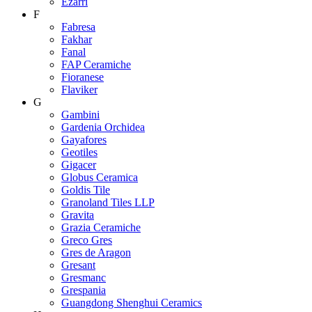
Ezarri
F
Fabresa
Fakhar
Fanal
FAP Ceramiche
Fioranese
Flaviker
G
Gambini
Gardenia Orchidea
Gayafores
Geotiles
Gigacer
Globus Ceramica
Goldis Tile
Granoland Tiles LLP
Gravita
Grazia Ceramiche
Greco Gres
Gres de Aragon
Gresant
Gresmanc
Grespania
Guangdong Shenghui Ceramics