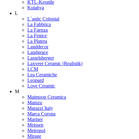
KTL-Keratile
Kutahya
L
L`antic Colonial
La Fabbrica
La Faenza
La Fenice
La Platera
Landdecor
Landgrace
Lasselsberger
Laxveer Ceramic (Realistik)
LCM
Lea Ceramiche
Leopard
Love Ceramic
M
Maimoon Ceramica
Mainzu
Marazzi Italy
Marca Corona
Mariner
Meissen
Metropol
Mirage