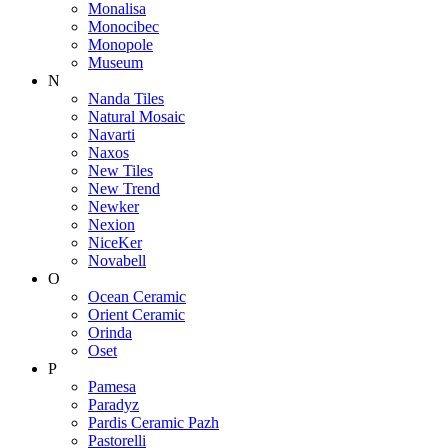
Monalisa
Monocibec
Monopole
Museum
N
Nanda Tiles
Natural Mosaic
Navarti
Naxos
New Tiles
New Trend
Newker
Nexion
NiceKer
Novabell
O
Ocean Ceramic
Orient Ceramic
Orinda
Oset
P
Pamesa
Paradyz
Pardis Ceramic Pazh
Pastorelli