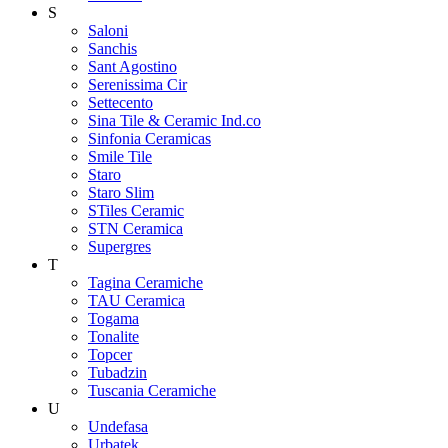
S
Saloni
Sanchis
Sant Agostino
Serenissima Cir
Settecento
Sina Tile & Ceramic Ind.co
Sinfonia Ceramicas
Smile Tile
Staro
Staro Slim
STiles Ceramic
STN Ceramica
Supergres
T
Tagina Ceramiche
TAU Ceramica
Togama
Tonalite
Topcer
Tubadzin
Tuscania Ceramiche
U
Undefasa
Urbatek