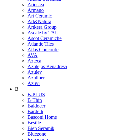
Ariostea
Armano
Art Ceramic
Art&Natura
Artkera Group
Ascale by TAU
Ascot Ceramiche
Atlantic Tiles
Atlas Concorde
AVA
Azteca
Azulejos Benadresa
Azulev
Azuliber
Azuvi
B
B-PLUS
B-Thin
Baldocer
Bardelli
Basconi Home
Bestile
Bien Seramik
Bluezone
Bonaparte