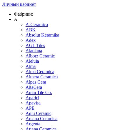
Личный кабинет
Фабрики:
A
A-Ceramica
ABK
Absolut Keramika
Adex
AGL Tiles
Alaplana
Alborz Ceramic
Aleluia
Alma
Alma Ceramica
Almera Ceramica
Alpas Cera
AltaCera
Amin Tile Co.
Aparici
Apavisa
APE
Aqlu Ceramic
Arcana Ceramica
Argenta
Ariana Ceramica