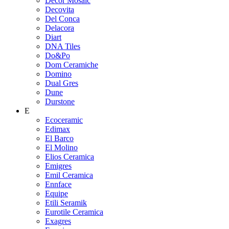
Decor Mosaic
Decovita
Del Conca
Delacora
Diart
DNA Tiles
Do&Po
Dom Ceramiche
Domino
Dual Gres
Dune
Durstone
E
Ecoceramic
Edimax
El Barco
El Molino
Elios Ceramica
Emigres
Emil Ceramica
Ennface
Equipe
Etili Seramik
Eurotile Ceramica
Exagres