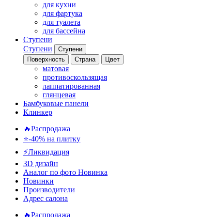
для кухни
для фартука
для туалета
для бассейна
Ступени
Ступени
Ступени
Поверхность
Страна
Цвет
матовая
противоскользящая
лаппатированная
глянцевая
Бамбуковые панели
Клинкер
🔥Распродажа
⭐-40% на плитку
⚡️Ликвидация
3D дизайн
Аналог по фото
Новинка
Новинки
Производители
Адрес салона
🔥Распродажа