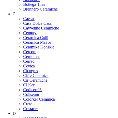
Bottega Tiles
Brennero Ceramiche
C
Caesar
Casa Dolce Casa
Cayyenne Ceramiche
Century
Ceramica Colli
Ceramica Mayor
Ceramika Konskie
Cercom
Cerdomus
Cerrad
Cevica
Cicogres
Cifre Ceramica
Cir Ceramiche
Cl Ker
Codicer 95
Coliseum
Colorker Ceramica
Creto
Cristacer
D