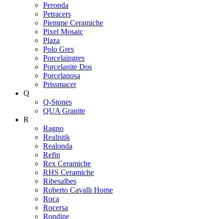
Peronda
Petracers
Piemme Ceramiche
Pixel Mosaic
Plaza
Polo Gres
Porcelaingres
Porcelanite Dos
Porcelanosa
Prissmacer
Q
Q-Stones
QUA Granite
R
Ragno
Realistik
Realonda
Refin
Rex Ceramiche
RHS Ceramiche
Ribesalbes
Roberto Cavalli Home
Roca
Rocersa
Rondine