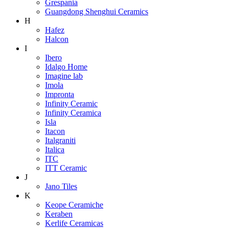
Grespania
Guangdong Shenghui Ceramics
H
Hafez
Halcon
I
Ibero
Idalgo Home
Imagine lab
Imola
Impronta
Infinity Ceramic
Infinity Ceramica
Isla
Itacon
Italgraniti
Italica
ITC
ITT Ceramic
J
Jano Tiles
K
Keope Ceramiche
Keraben
Kerlife Ceramicas