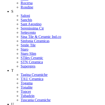
Rocersa
Rondine
S
Saloni
Sanchis
Sant Agostino
Serenissima Cir
Settecento
Sina Tile & Ceramic Ind.co
Sinfonia Ceramicas
Smile Tile
Staro
Staro Slim
STiles Ceramic
STN Ceramica
Supergres
T
Tagina Ceramiche
TAU Ceramica
Togama
Tonalite
Topcer
Tubadzin
Tuscania Ceramiche
U