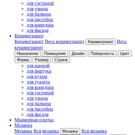
для гостиной
для улицы
для балкона
для бассейна
для коридора
для фасада
Керамогранит
Керамогранит
Весь керамогранит
Весь
Керамогранит
керамогранит
Назначение
Помещение
Дизайн
Поверхность
Цвет
Форма
Размер
Страна
для ванной
для фартука
для кухни
для туалета
для коридора
для гостиной
для улицы
для балкона
для бассейна
для фасада
Мраморная плитка
Мозаика
Мозаика
Вся мозаика
Вся мозаика
Мозаика