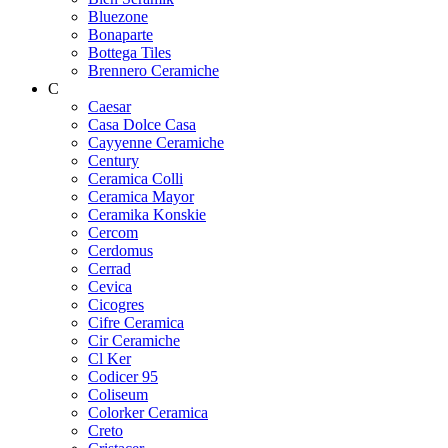
Bluezone
Bonaparte
Bottega Tiles
Brennero Ceramiche
C
Caesar
Casa Dolce Casa
Cayyenne Ceramiche
Century
Ceramica Colli
Ceramica Mayor
Ceramika Konskie
Cercom
Cerdomus
Cerrad
Cevica
Cicogres
Cifre Ceramica
Cir Ceramiche
Cl Ker
Codicer 95
Coliseum
Colorker Ceramica
Creto