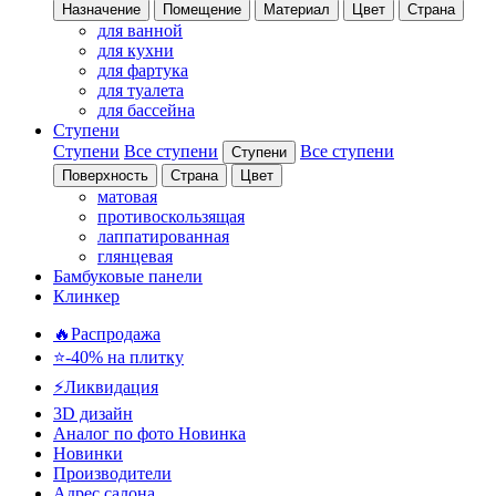
Назначение
Помещение
Материал
Цвет
Страна
для ванной
для кухни
для фартука
для туалета
для бассейна
Ступени
Ступени
Все ступени
Все ступени
Ступени
Поверхность
Страна
Цвет
матовая
противоскользящая
лаппатированная
глянцевая
Бамбуковые панели
Клинкер
🔥Распродажа
⭐-40% на плитку
⚡️Ликвидация
3D дизайн
Аналог по фото
Новинка
Новинки
Производители
Адрес салона