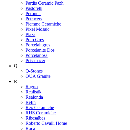
Pardis Ceramic Pazh
Pastorelli
Peronda
Petracers
Piemme Ceramiche
Pixel Mosaic
Plaza
Polo Gres
Porcelaingres
Porcelanite Dos
Porcelanosa
Prissmacer
Q
Q-Stones
QUA Granite
R
Ragno
Realistik
Realonda
Refin
Rex Ceramiche
RHS Ceramiche
Ribesalbes
Roberto Cavalli Home
Roca