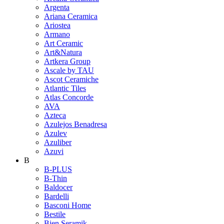
Argenta
Ariana Ceramica
Ariostea
Armano
Art Ceramic
Art&Natura
Artkera Group
Ascale by TAU
Ascot Ceramiche
Atlantic Tiles
Atlas Concorde
AVA
Azteca
Azulejos Benadresa
Azulev
Azuliber
Azuvi
B
B-PLUS
B-Thin
Baldocer
Bardelli
Basconi Home
Bestile
Bien Seramik