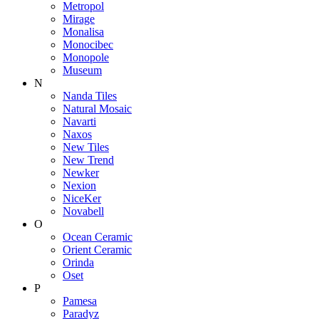
Metropol
Mirage
Monalisa
Monocibec
Monopole
Museum
N
Nanda Tiles
Natural Mosaic
Navarti
Naxos
New Tiles
New Trend
Newker
Nexion
NiceKer
Novabell
O
Ocean Ceramic
Orient Ceramic
Orinda
Oset
P
Pamesa
Paradyz