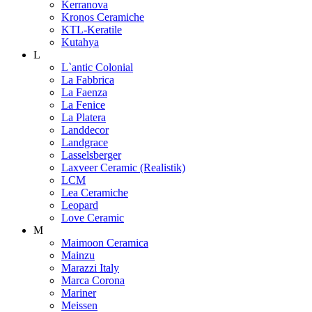
Kerranova
Kronos Ceramiche
KTL-Keratile
Kutahya
L
L`antic Colonial
La Fabbrica
La Faenza
La Fenice
La Platera
Landdecor
Landgrace
Lasselsberger
Laxveer Ceramic (Realistik)
LCM
Lea Ceramiche
Leopard
Love Ceramic
M
Maimoon Ceramica
Mainzu
Marazzi Italy
Marca Corona
Mariner
Meissen