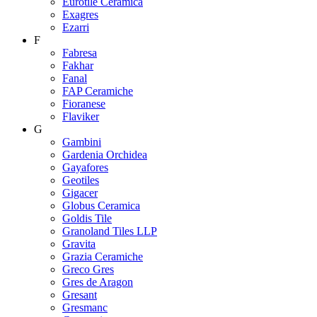
Eurotile Ceramica
Exagres
Ezarri
F
Fabresa
Fakhar
Fanal
FAP Ceramiche
Fioranese
Flaviker
G
Gambini
Gardenia Orchidea
Gayafores
Geotiles
Gigacer
Globus Ceramica
Goldis Tile
Granoland Tiles LLP
Gravita
Grazia Ceramiche
Greco Gres
Gres de Aragon
Gresant
Gresmanc