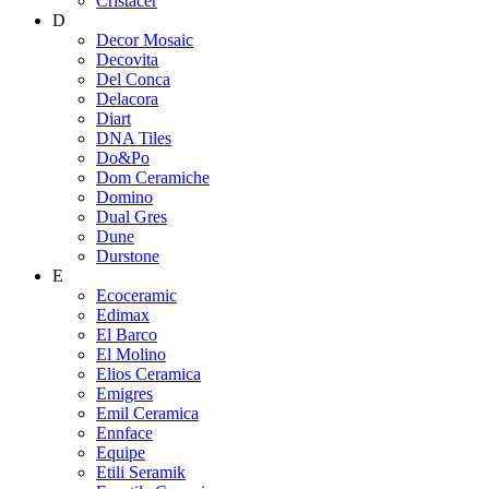
Cristacer
D
Decor Mosaic
Decovita
Del Conca
Delacora
Diart
DNA Tiles
Do&Po
Dom Ceramiche
Domino
Dual Gres
Dune
Durstone
E
Ecoceramic
Edimax
El Barco
El Molino
Elios Ceramica
Emigres
Emil Ceramica
Ennface
Equipe
Etili Seramik