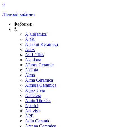
0
Личный кабинет
Фабрики:
A
A-Ceramica
ABK
Absolut Keramika
Adex
AGL Tiles
Alaplana
Alborz Ceramic
Aleluia
Alma
Alma Ceramica
Almera Ceramica
Alpas Cera
AltaCera
Amin Tile Co.
Aparici
Apavisa
APE
Aqlu Ceramic
Arcana Ceramica