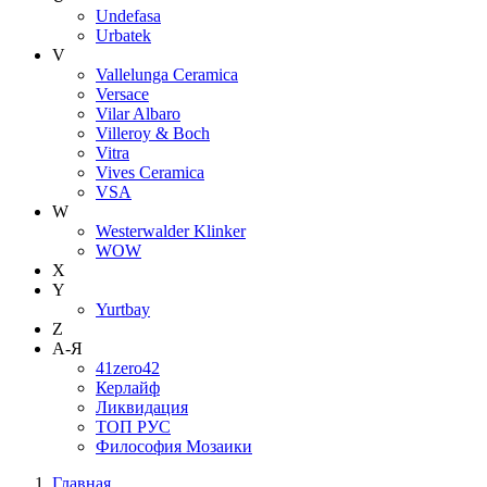
Undefasa
Urbatek
V
Vallelunga Ceramica
Versace
Vilar Albaro
Villeroy & Boch
Vitra
Vives Ceramica
VSA
W
Westerwalder Klinker
WOW
X
Y
Yurtbay
Z
А-Я
41zero42
Керлайф
Ликвидация
ТОП РУС
Философия Мозаики
Главная