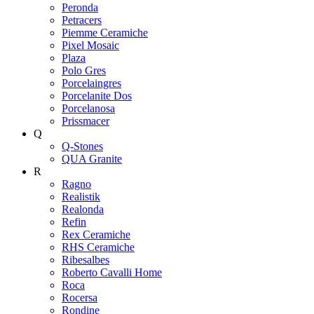
Peronda
Petracers
Piemme Ceramiche
Pixel Mosaic
Plaza
Polo Gres
Porcelaingres
Porcelanite Dos
Porcelanosa
Prissmacer
Q
Q-Stones
QUA Granite
R
Ragno
Realistik
Realonda
Refin
Rex Ceramiche
RHS Ceramiche
Ribesalbes
Roberto Cavalli Home
Roca
Rocersa
Rondine