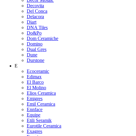
Decor Mosaic
Decovita
Del Conca
Delacora
Diart
DNA Tiles
Do&Po
Dom Ceramiche
Domino
Dual Gres
Dune
Durstone
E
Ecoceramic
Edimax
El Barco
El Molino
Elios Ceramica
Emigres
Emil Ceramica
Ennface
Equipe
Etili Seramik
Eurotile Ceramica
Exagres