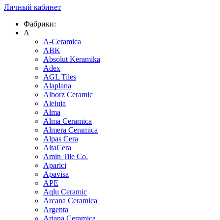
Личный кабинет
Фабрики:
A
A-Ceramica
ABK
Absolut Keramika
Adex
AGL Tiles
Alaplana
Alborz Ceramic
Aleluia
Alma
Alma Ceramica
Almera Ceramica
Alpas Cera
AltaCera
Amin Tile Co.
Aparici
Apavisa
APE
Aqlu Ceramic
Arcana Ceramica
Argenta
Ariana Ceramica