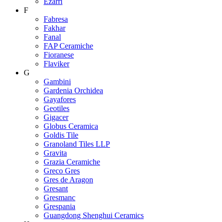
Ezarri
F
Fabresa
Fakhar
Fanal
FAP Ceramiche
Fioranese
Flaviker
G
Gambini
Gardenia Orchidea
Gayafores
Geotiles
Gigacer
Globus Ceramica
Goldis Tile
Granoland Tiles LLP
Gravita
Grazia Ceramiche
Greco Gres
Gres de Aragon
Gresant
Gresmanc
Grespania
Guangdong Shenghui Ceramics