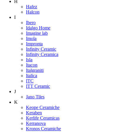
H
Hafez
Halcon
I
Ibero
Idalgo Home
Imagine lab
Imola
Impronta
Infinity Ceramic
Infinity Ceramica
Isla
Itacon
Italgraniti
Italica
ITC
ITT Ceramic
J
Jano Tiles
K
Keope Ceramiche
Keraben
Kerlife Ceramicas
Kerranova
Kronos Ceramiche