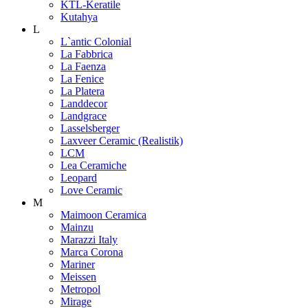
KTL-Keratile
Kutahya
L
L`antic Colonial
La Fabbrica
La Faenza
La Fenice
La Platera
Landdecor
Landgrace
Lasselsberger
Laxveer Ceramic (Realistik)
LCM
Lea Ceramiche
Leopard
Love Ceramic
M
Maimoon Ceramica
Mainzu
Marazzi Italy
Marca Corona
Mariner
Meissen
Metropol
Mirage