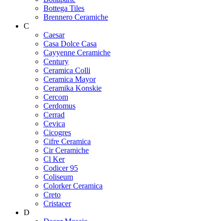
Bottega Tiles
Brennero Ceramiche
C
Caesar
Casa Dolce Casa
Cayyenne Ceramiche
Century
Ceramica Colli
Ceramica Mayor
Ceramika Konskie
Cercom
Cerdomus
Cerrad
Cevica
Cicogres
Cifre Ceramica
Cir Ceramiche
Cl Ker
Codicer 95
Coliseum
Colorker Ceramica
Creto
Cristacer
D