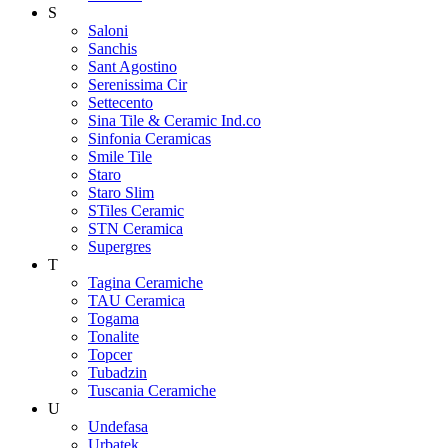
S
Saloni
Sanchis
Sant Agostino
Serenissima Cir
Settecento
Sina Tile & Ceramic Ind.co
Sinfonia Ceramicas
Smile Tile
Staro
Staro Slim
STiles Ceramic
STN Ceramica
Supergres
T
Tagina Ceramiche
TAU Ceramica
Togama
Tonalite
Topcer
Tubadzin
Tuscania Ceramiche
U
Undefasa
Urbatek