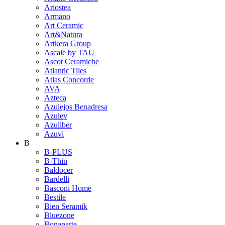
Ariostea
Armano
Art Ceramic
Art&Natura
Artkera Group
Ascale by TAU
Ascot Ceramiche
Atlantic Tiles
Atlas Concorde
AVA
Azteca
Azulejos Benadresa
Azulev
Azuliber
Azuvi
B
B-PLUS
B-Thin
Baldocer
Bardelli
Basconi Home
Bestile
Bien Seramik
Bluezone
Bonaparte