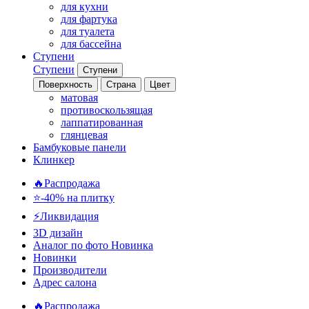
для кухни
для фартука
для туалета
для бассейна
Ступени
Ступени
Ступени
Поверхность
Страна
Цвет
матовая
противоскользящая
лаппатированная
глянцевая
Бамбуковые панели
Клинкер
🔥Распродажа
⭐-40% на плитку
⚡️Ликвидация
3D дизайн
Аналог по фото
Новинка
Новинки
Производители
Адрес салона
🔥Распродажа