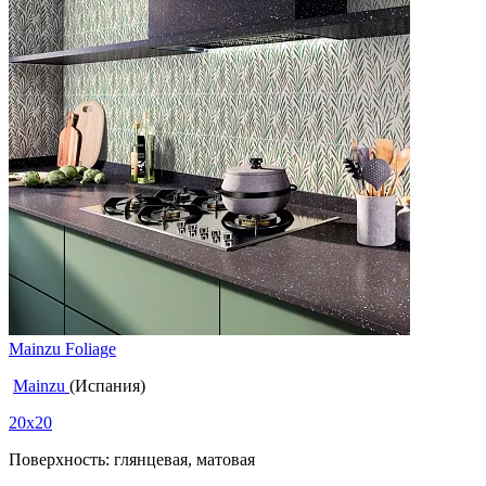
Mainzu Foliage
Mainzu
(Испания)
20x20
Поверхность: глянцевая, матовая