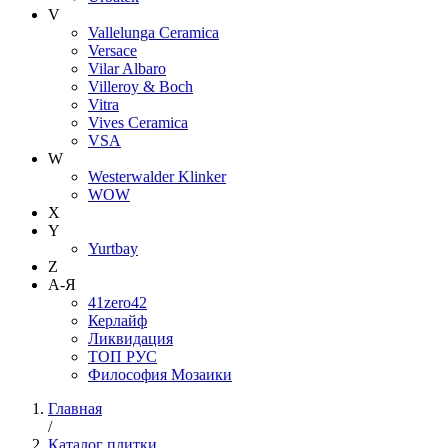
V
Vallelunga Ceramica
Versace
Vilar Albaro
Villeroy & Boch
Vitra
Vives Ceramica
VSA
W
Westerwalder Klinker
WOW
X
Y
Yurtbay
Z
А-Я
41zero42
Керлайф
Ликвидация
ТОП РУС
Философия Мозаики
Главная
/
Каталог плитки