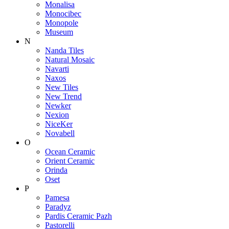
Monalisa
Monocibec
Monopole
Museum
N
Nanda Tiles
Natural Mosaic
Navarti
Naxos
New Tiles
New Trend
Newker
Nexion
NiceKer
Novabell
O
Ocean Ceramic
Orient Ceramic
Orinda
Oset
P
Pamesa
Paradyz
Pardis Ceramic Pazh
Pastorelli