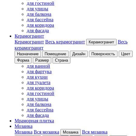
для гостиной
для улицы
для балкона
для бассейна
для коридора
для фасада
Керамогранит
Керамогранит
Весь керамогранит
Весь
Керамогранит
керамогранит
Назначение
Помещение
Дизайн
Поверхность
Цвет
Форма
Размер
Страна
для ванной
для фартука
для кухни
для туалета
для коридора
для гостиной
для улицы
для балкона
для бассейна
для фасада
Мраморная плитка
Мозаика
Мозаика
Вся мозаика
Вся мозаика
Мозаика