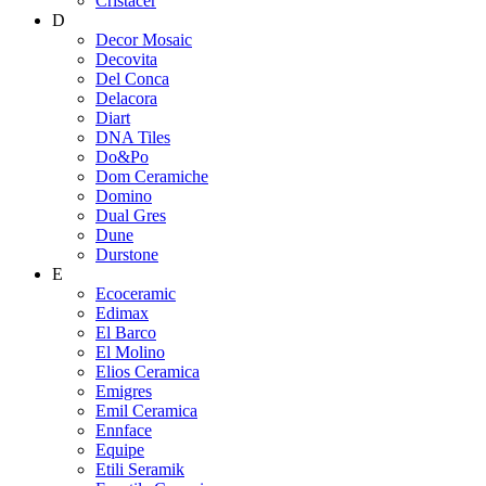
Cristacer
D
Decor Mosaic
Decovita
Del Conca
Delacora
Diart
DNA Tiles
Do&Po
Dom Ceramiche
Domino
Dual Gres
Dune
Durstone
E
Ecoceramic
Edimax
El Barco
El Molino
Elios Ceramica
Emigres
Emil Ceramica
Ennface
Equipe
Etili Seramik