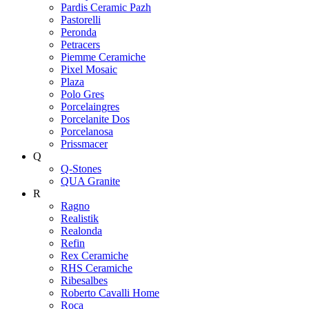
Pardis Ceramic Pazh
Pastorelli
Peronda
Petracers
Piemme Ceramiche
Pixel Mosaic
Plaza
Polo Gres
Porcelaingres
Porcelanite Dos
Porcelanosa
Prissmacer
Q
Q-Stones
QUA Granite
R
Ragno
Realistik
Realonda
Refin
Rex Ceramiche
RHS Ceramiche
Ribesalbes
Roberto Cavalli Home
Roca