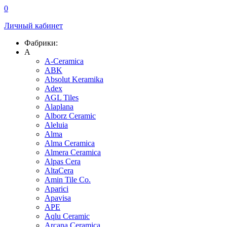
0
Личный кабинет
Фабрики:
A
A-Ceramica
ABK
Absolut Keramika
Adex
AGL Tiles
Alaplana
Alborz Ceramic
Aleluia
Alma
Alma Ceramica
Almera Ceramica
Alpas Cera
AltaCera
Amin Tile Co.
Aparici
Apavisa
APE
Aqlu Ceramic
Arcana Ceramica