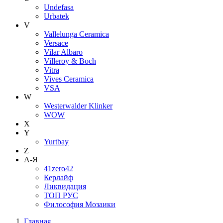
Undefasa
Urbatek
V
Vallelunga Ceramica
Versace
Vilar Albaro
Villeroy & Boch
Vitra
Vives Ceramica
VSA
W
Westerwalder Klinker
WOW
X
Y
Yurtbay
Z
А-Я
41zero42
Керлайф
Ликвидация
ТОП РУС
Философия Мозаики
Главная