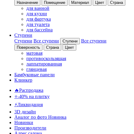
Назначение
Помещение
Материал
Цвет
Страна
для ванной
для кухни
для фартука
для туалета
для бассейна
Ступени
Ступени
Все ступени
Все ступени
Ступени
Поверхность
Страна
Цвет
матовая
противоскользящая
лаппатированная
глянцевая
Бамбуковые панели
Клинкер
🔥Распродажа
⭐-40% на плитку
⚡️Ликвидация
3D дизайн
Аналог по фото
Новинка
Новинки
Производители
Адрес салона