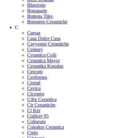
Bluezone
Bonaparte
Bottega Tiles
Brennero Ceramiche
C
Caesar
Casa Dolce Casa
Cayyenne Ceramiche
Century
Ceramica Colli
Ceramica Mayor
Ceramika Konskie
Cercom
Cerdomus
Cerrad
Cevica
Cicogres
Cifre Ceramica
Cir Ceramiche
Cl Ker
Codicer 95
Coliseum
Colorker Ceramica
Creto