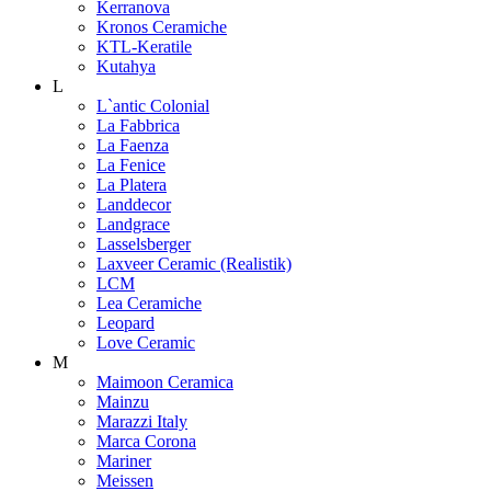
Kerranova
Kronos Ceramiche
KTL-Keratile
Kutahya
L
L`antic Colonial
La Fabbrica
La Faenza
La Fenice
La Platera
Landdecor
Landgrace
Lasselsberger
Laxveer Ceramic (Realistik)
LCM
Lea Ceramiche
Leopard
Love Ceramic
M
Maimoon Ceramica
Mainzu
Marazzi Italy
Marca Corona
Mariner
Meissen