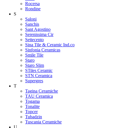
Rocersa
Rondine
S
Saloni
Sanchis
Sant Agostino
Serenissima Cir
Settecento
Sina Tile & Ceramic Ind.co
Sinfonia Ceramicas
Smile Tile
Staro
Staro Slim
STiles Ceramic
STN Ceramica
Supergres
T
Tagina Ceramiche
TAU Ceramica
Togama
Tonalite
Topcer
Tubadzin
Tuscania Ceramiche
U