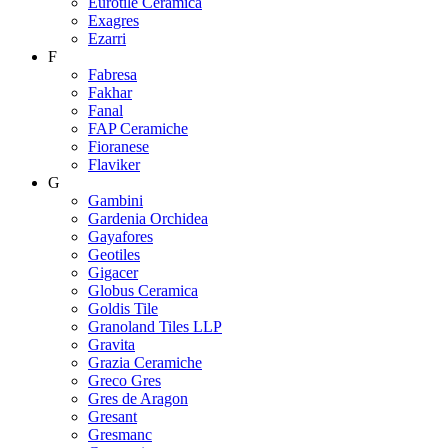
Eurotile Ceramica
Exagres
Ezarri
F
Fabresa
Fakhar
Fanal
FAP Ceramiche
Fioranese
Flaviker
G
Gambini
Gardenia Orchidea
Gayafores
Geotiles
Gigacer
Globus Ceramica
Goldis Tile
Granoland Tiles LLP
Gravita
Grazia Ceramiche
Greco Gres
Gres de Aragon
Gresant
Gresmanc