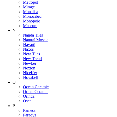
Metropol
Mirage
Monalisa
Monocibec
Monopole
Museum
N
Nanda Tiles
Natural Mosaic
Navarti
Naxos
New Tiles
New Trend
Newker
Nexion
NiceKer
Novabell
O
Ocean Ceramic
Orient Ceramic
Orinda
Oset
P
Pamesa
Paradyz