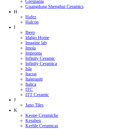
Grespania
Guangdong Shenghui Ceramics
H
Hafez
Halcon
I
Ibero
Idalgo Home
Imagine lab
Imola
Impronta
Infinity Ceramic
Infinity Ceramica
Isla
Itacon
Italgraniti
Italica
ITC
ITT Ceramic
J
Jano Tiles
K
Keope Ceramiche
Keraben
Kerlife Ceramicas