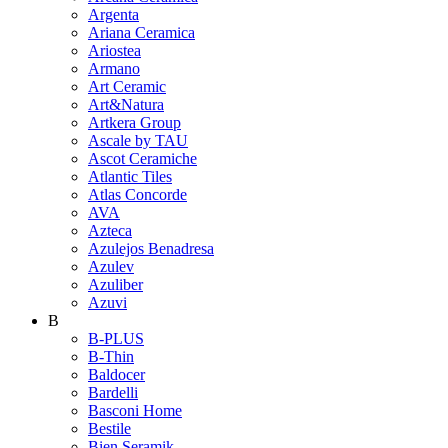
Argenta
Ariana Ceramica
Ariostea
Armano
Art Ceramic
Art&Natura
Artkera Group
Ascale by TAU
Ascot Ceramiche
Atlantic Tiles
Atlas Concorde
AVA
Azteca
Azulejos Benadresa
Azulev
Azuliber
Azuvi
B
B-PLUS
B-Thin
Baldocer
Bardelli
Basconi Home
Bestile
Bien Seramik