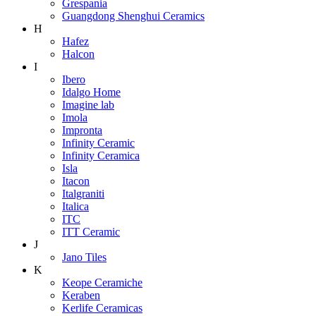
Grespania
Guangdong Shenghui Ceramics
H
Hafez
Halcon
I
Ibero
Idalgo Home
Imagine lab
Imola
Impronta
Infinity Ceramic
Infinity Ceramica
Isla
Itacon
Italgraniti
Italica
ITC
ITT Ceramic
J
Jano Tiles
K
Keope Ceramiche
Keraben
Kerlife Ceramicas