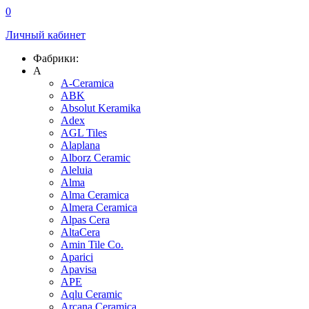
0
Личный кабинет
Фабрики:
A
A-Ceramica
ABK
Absolut Keramika
Adex
AGL Tiles
Alaplana
Alborz Ceramic
Aleluia
Alma
Alma Ceramica
Almera Ceramica
Alpas Cera
AltaCera
Amin Tile Co.
Aparici
Apavisa
APE
Aqlu Ceramic
Arcana Ceramica