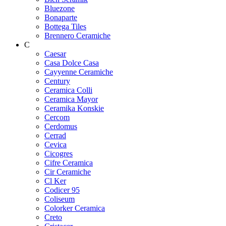
Bluezone
Bonaparte
Bottega Tiles
Brennero Ceramiche
C
Caesar
Casa Dolce Casa
Cayyenne Ceramiche
Century
Ceramica Colli
Ceramica Mayor
Ceramika Konskie
Cercom
Cerdomus
Cerrad
Cevica
Cicogres
Cifre Ceramica
Cir Ceramiche
Cl Ker
Codicer 95
Coliseum
Colorker Ceramica
Creto