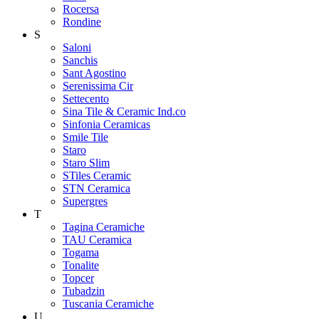
Rocersa
Rondine
S
Saloni
Sanchis
Sant Agostino
Serenissima Cir
Settecento
Sina Tile & Ceramic Ind.co
Sinfonia Ceramicas
Smile Tile
Staro
Staro Slim
STiles Ceramic
STN Ceramica
Supergres
T
Tagina Ceramiche
TAU Ceramica
Togama
Tonalite
Topcer
Tubadzin
Tuscania Ceramiche
U