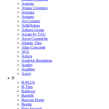
Argenta
Ariana Ceramica
Ariostea
Armano
Art Ceramic
Art&Natura
Artkera Group
Ascale by TAU
Ascot Ceramiche
Atlantic Tiles
Atlas Concorde
AVA
Azteca
Azulejos Benadresa
Azulev
Azuliber
Azuvi
B
B-PLUS
B-Thin
Baldocer
Bardelli
Basconi Home
Bestile
Bien Seramik