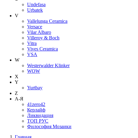
Undefasa
Urbatek
V
Vallelunga Ceramica
Versace
Vilar Albaro
Villeroy & Boch
Vitra
Vives Ceramica
VSA
W
Westerwalder Klinker
WOW
X
Y
Yurtbay
Z
А-Я
41zero42
Керлайф
Ликвидация
ТОП РУС
Философия Мозаики
Главная