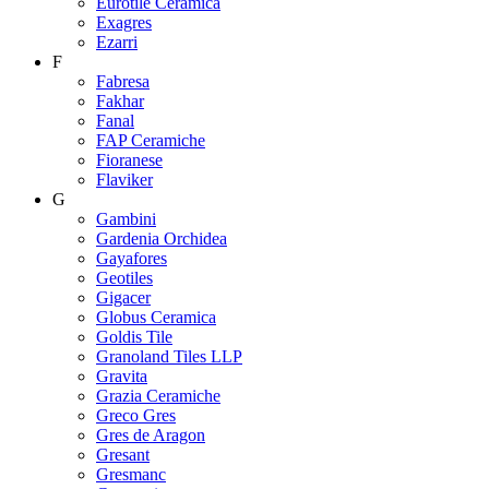
Eurotile Ceramica
Exagres
Ezarri
F
Fabresa
Fakhar
Fanal
FAP Ceramiche
Fioranese
Flaviker
G
Gambini
Gardenia Orchidea
Gayafores
Geotiles
Gigacer
Globus Ceramica
Goldis Tile
Granoland Tiles LLP
Gravita
Grazia Ceramiche
Greco Gres
Gres de Aragon
Gresant
Gresmanc