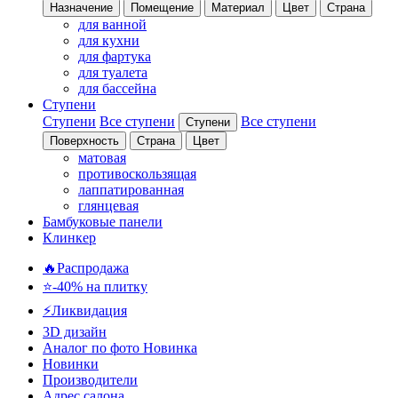
Назначение
Помещение
Материал
Цвет
Страна
для ванной
для кухни
для фартука
для туалета
для бассейна
Ступени
Ступени
Все ступени
Все ступени
Ступени
Поверхность
Страна
Цвет
матовая
противоскользящая
лаппатированная
глянцевая
Бамбуковые панели
Клинкер
🔥Распродажа
⭐-40% на плитку
⚡️Ликвидация
3D дизайн
Аналог по фото
Новинка
Новинки
Производители
Адрес салона