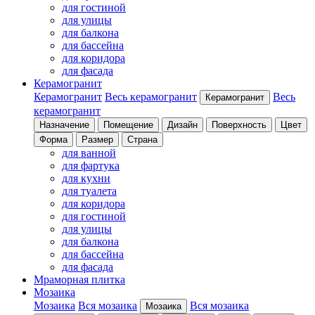
для гостиной
для улицы
для балкона
для бассейна
для коридора
для фасада
Керамогранит
Керамогранит
Весь керамогранит
Весь
Керамогранит
керамогранит
Назначение
Помещение
Дизайн
Поверхность
Цвет
Форма
Размер
Страна
для ванной
для фартука
для кухни
для туалета
для коридора
для гостиной
для улицы
для балкона
для бассейна
для фасада
Мраморная плитка
Мозаика
Мозаика
Вся мозаика
Вся мозаика
Мозаика