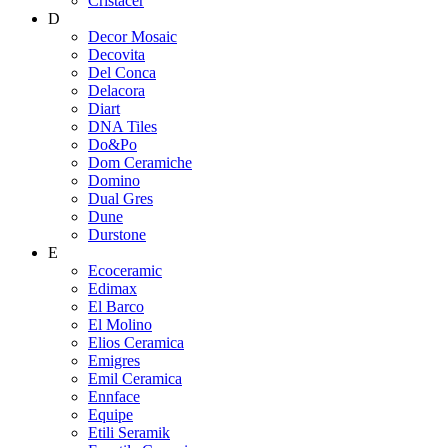
Cristacer
D
Decor Mosaic
Decovita
Del Conca
Delacora
Diart
DNA Tiles
Do&Po
Dom Ceramiche
Domino
Dual Gres
Dune
Durstone
E
Ecoceramic
Edimax
El Barco
El Molino
Elios Ceramica
Emigres
Emil Ceramica
Ennface
Equipe
Etili Seramik