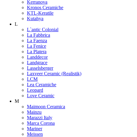
Kerranova
Kronos Ceramiche
KTL-Keratile
Kutahya
L
L`antic Colonial
La Fabbrica
La Faenza
La Fenice
La Platera
Landdecor
Landgrace
Lasselsberger
Laxveer Ceramic (Realistik)
LCM
Lea Ceramiche
Leopard
Love Ceramic
M
Maimoon Ceramica
Mainzu
Marazzi Italy
Marca Corona
Mariner
Meissen