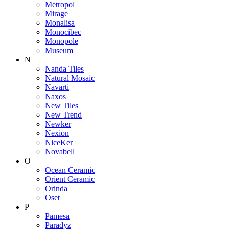
Metropol
Mirage
Monalisa
Monocibec
Monopole
Museum
N
Nanda Tiles
Natural Mosaic
Navarti
Naxos
New Tiles
New Trend
Newker
Nexion
NiceKer
Novabell
O
Ocean Ceramic
Orient Ceramic
Orinda
Oset
P
Pamesa
Paradyz