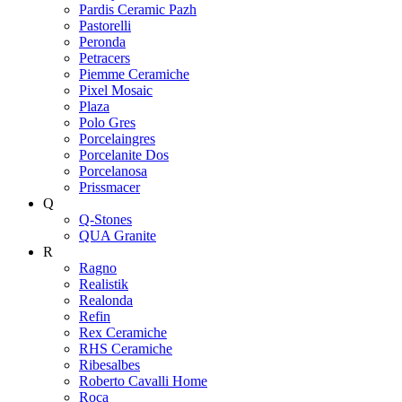
Pardis Ceramic Pazh
Pastorelli
Peronda
Petracers
Piemme Ceramiche
Pixel Mosaic
Plaza
Polo Gres
Porcelaingres
Porcelanite Dos
Porcelanosa
Prissmacer
Q
Q-Stones
QUA Granite
R
Ragno
Realistik
Realonda
Refin
Rex Ceramiche
RHS Ceramiche
Ribesalbes
Roberto Cavalli Home
Roca