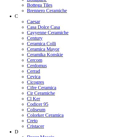
Bottega Tiles
Brennero Ceramiche
C
Caesar
Casa Dolce Casa
Cayyenne Ceramiche
Century
Ceramica Colli
Ceramica Mayor
Ceramika Konskie
Cercom
Cerdomus
Cerrad
Cevica
Cicogres
Cifre Ceramica
Cir Ceramiche
Cl Ker
Codicer 95
Coliseum
Colorker Ceramica
Creto
Cristacer
D