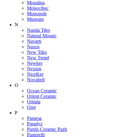
Monalisa
Monocibec
Monopole
Museum
N
Nanda Tiles
Natural Mosaic
Navarti
Naxos
New Tiles
New Trend
Newker
Nexion
NiceKer
Novabell
O
Ocean Ceramic
Orient Ceramic
Orinda
Oset
P
Pamesa
Paradyz
Pardis Ceramic Pazh
Pastorelli