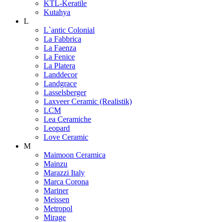
KTL-Keratile
Kutahya
L
L`antic Colonial
La Fabbrica
La Faenza
La Fenice
La Platera
Landdecor
Landgrace
Lasselsberger
Laxveer Ceramic (Realistik)
LCM
Lea Ceramiche
Leopard
Love Ceramic
M
Maimoon Ceramica
Mainzu
Marazzi Italy
Marca Corona
Mariner
Meissen
Metropol
Mirage