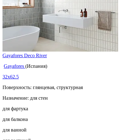
Gayafores Deco River
Gayafores
(Испания)
32x62.5
Поверхность: глянцевая, структурная
Назначение: для стен
для фартука
для балкона
для ванной