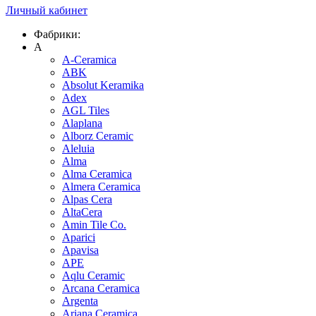
Личный кабинет
Фабрики:
A
A-Ceramica
ABK
Absolut Keramika
Adex
AGL Tiles
Alaplana
Alborz Ceramic
Aleluia
Alma
Alma Ceramica
Almera Ceramica
Alpas Cera
AltaCera
Amin Tile Co.
Aparici
Apavisa
APE
Aqlu Ceramic
Arcana Ceramica
Argenta
Ariana Ceramica