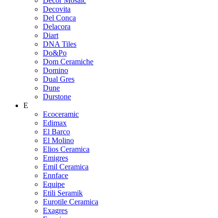
Decor Mosaic
Decovita
Del Conca
Delacora
Diart
DNA Tiles
Do&Po
Dom Ceramiche
Domino
Dual Gres
Dune
Durstone
E
Ecoceramic
Edimax
El Barco
El Molino
Elios Ceramica
Emigres
Emil Ceramica
Ennface
Equipe
Etili Seramik
Eurotile Ceramica
Exagres