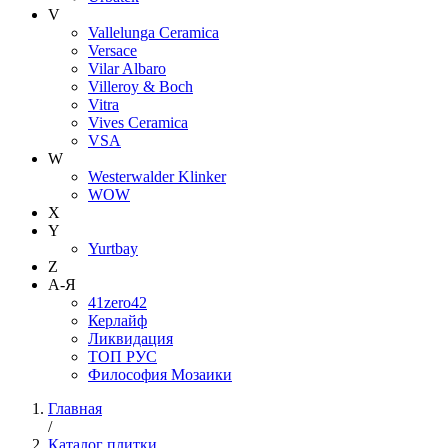
V
Vallelunga Ceramica
Versace
Vilar Albaro
Villeroy & Boch
Vitra
Vives Ceramica
VSA
W
Westerwalder Klinker
WOW
X
Y
Yurtbay
Z
А-Я
41zero42
Керлайф
Ликвидация
ТОП РУС
Философия Мозаики
Главная
/
Каталог плитки