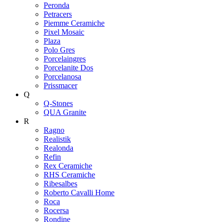
Peronda
Petracers
Piemme Ceramiche
Pixel Mosaic
Plaza
Polo Gres
Porcelaingres
Porcelanite Dos
Porcelanosa
Prissmacer
Q
Q-Stones
QUA Granite
R
Ragno
Realistik
Realonda
Refin
Rex Ceramiche
RHS Ceramiche
Ribesalbes
Roberto Cavalli Home
Roca
Rocersa
Rondine