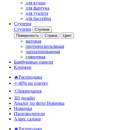
для кухни
для фартука
для туалета
для бассейна
Ступени
Ступени
Ступени
Поверхность
Страна
Цвет
матовая
противоскользящая
лаппатированная
глянцевая
Бамбуковые панели
Клинкер
🔥Распродажа
⭐-40% на плитку
⚡️Ликвидация
3D дизайн
Аналог по фото
Новинка
Новинки
Производители
Адрес салона
🔥Распродажа