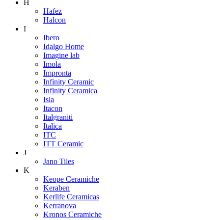
H
Hafez
Halcon
I
Ibero
Idalgo Home
Imagine lab
Imola
Impronta
Infinity Ceramic
Infinity Ceramica
Isla
Itacon
Italgraniti
Italica
ITC
ITT Ceramic
J
Jano Tiles
K
Keope Ceramiche
Keraben
Kerlife Ceramicas
Kerranova
Kronos Ceramiche