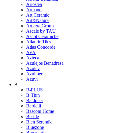
Ariostea
Armano
Art Ceramic
Art&Natura
Artkera Group
Ascale by TAU
Ascot Ceramiche
Atlantic Tiles
Atlas Concorde
AVA
Azteca
Azulejos Benadresa
Azulev
Azuliber
Azuvi
B
B-PLUS
B-Thin
Baldocer
Bardelli
Basconi Home
Bestile
Bien Seramik
Bluezone
Bonaparte