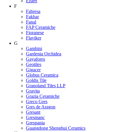
Ezarri
F
Fabresa
Fakhar
Fanal
FAP Ceramiche
Fioranese
Flaviker
G
Gambini
Gardenia Orchidea
Gayafores
Geotiles
Gigacer
Globus Ceramica
Goldis Tile
Granoland Tiles LLP
Gravita
Grazia Ceramiche
Greco Gres
Gres de Aragon
Gresant
Gresmanc
Grespania
Guangdong Shenghui Ceramics