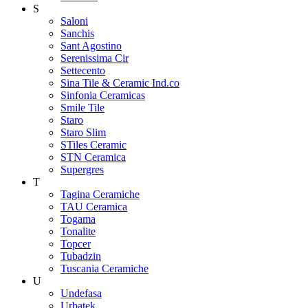
S
Saloni
Sanchis
Sant Agostino
Serenissima Cir
Settecento
Sina Tile & Ceramic Ind.co
Sinfonia Ceramicas
Smile Tile
Staro
Staro Slim
STiles Ceramic
STN Ceramica
Supergres
T
Tagina Ceramiche
TAU Ceramica
Togama
Tonalite
Topcer
Tubadzin
Tuscania Ceramiche
U
Undefasa
Urbatek