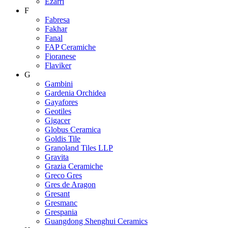
Ezarri
F
Fabresa
Fakhar
Fanal
FAP Ceramiche
Fioranese
Flaviker
G
Gambini
Gardenia Orchidea
Gayafores
Geotiles
Gigacer
Globus Ceramica
Goldis Tile
Granoland Tiles LLP
Gravita
Grazia Ceramiche
Greco Gres
Gres de Aragon
Gresant
Gresmanc
Grespania
Guangdong Shenghui Ceramics