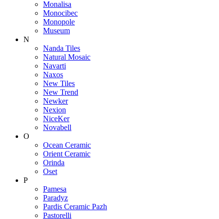
Monalisa
Monocibec
Monopole
Museum
N
Nanda Tiles
Natural Mosaic
Navarti
Naxos
New Tiles
New Trend
Newker
Nexion
NiceKer
Novabell
O
Ocean Ceramic
Orient Ceramic
Orinda
Oset
P
Pamesa
Paradyz
Pardis Ceramic Pazh
Pastorelli