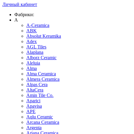
Личный кабинет
Фабрики:
A
A-Ceramica
ABK
Absolut Keramika
Adex
AGL Tiles
Alaplana
Alborz Ceramic
Aleluia
Alma
Alma Ceramica
Almera Ceramica
Alpas Cera
AltaCera
Amin Tile Co.
Aparici
Apavisa
APE
Aqlu Ceramic
Arcana Ceramica
Argenta
Ariana Ceramica