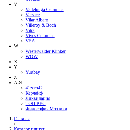
V
Vallelunga Ceramica
Versace
Vilar Albaro
Villeroy & Boch
Vitra
Vives Ceramica
VSA
W
Westerwalder Klinker
WOW
X
Y
Yurtbay
Z
А-Я
41zero42
Керлайф
Ликвидация
ТОП РУС
Философия Мозаики
Главная
/
Каталог плитки