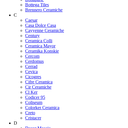
Bottega Tiles
Brennero Ceramiche
C
Caesar
Casa Dolce Casa
Cayyenne Ceramiche
Century
Ceramica Colli
Ceramica Mayor
Ceramika Konskie
Cercom
Cerdomus
Cerrad
Cevica
Cicogres
Cifre Ceramica
Cir Ceramiche
Cl Ker
Codicer 95
Coliseum
Colorker Ceramica
Creto
Cristacer
D