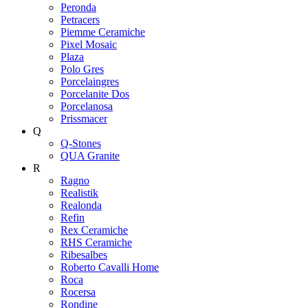
Peronda
Petracers
Piemme Ceramiche
Pixel Mosaic
Plaza
Polo Gres
Porcelaingres
Porcelanite Dos
Porcelanosa
Prissmacer
Q
Q-Stones
QUA Granite
R
Ragno
Realistik
Realonda
Refin
Rex Ceramiche
RHS Ceramiche
Ribesalbes
Roberto Cavalli Home
Roca
Rocersa
Rondine