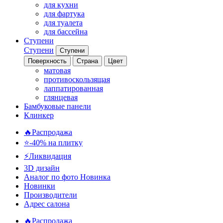
для кухни
для фартука
для туалета
для бассейна
Ступени
Ступени
Ступени
Поверхность
Страна
Цвет
матовая
противоскользящая
лаппатированная
глянцевая
Бамбуковые панели
Клинкер
🔥Распродажа
⭐-40% на плитку
⚡️Ликвидация
3D дизайн
Аналог по фото
Новинка
Новинки
Производители
Адрес салона
🔥Распродажа