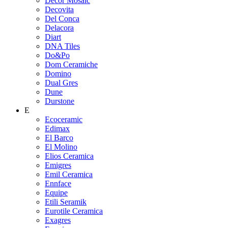
Decor Mosaic
Decovita
Del Conca
Delacora
Diart
DNA Tiles
Do&Po
Dom Ceramiche
Domino
Dual Gres
Dune
Durstone
E
Ecoceramic
Edimax
El Barco
El Molino
Elios Ceramica
Emigres
Emil Ceramica
Ennface
Equipe
Etili Seramik
Eurotile Ceramica
Exagres