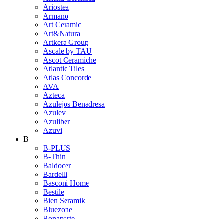
Ariostea
Armano
Art Ceramic
Art&Natura
Artkera Group
Ascale by TAU
Ascot Ceramiche
Atlantic Tiles
Atlas Concorde
AVA
Azteca
Azulejos Benadresa
Azulev
Azuliber
Azuvi
B
B-PLUS
B-Thin
Baldocer
Bardelli
Basconi Home
Bestile
Bien Seramik
Bluezone
Bonaparte