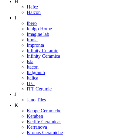
H
Hafez
Halcon
I
Ibero
Idalgo Home
Imagine lab
Imola
Impronta
Infinity Ceramic
Infinity Ceramica
Isla
Itacon
Italgraniti
Italica
ITC
ITT Ceramic
J
Jano Tiles
K
Keope Ceramiche
Keraben
Kerlife Ceramicas
Kerranova
Kronos Ceramiche