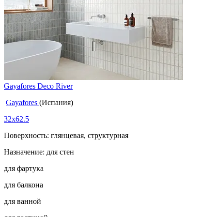
Gayafores Deco River
Gayafores
(Испания)
32x62.5
Поверхность: глянцевая, структурная
Назначение: для стен
для фартука
для балкона
для ванной