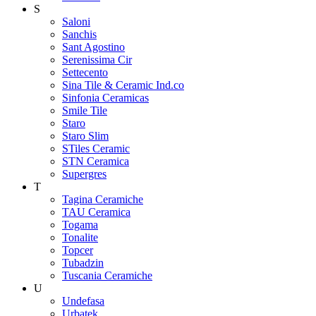
S
Saloni
Sanchis
Sant Agostino
Serenissima Cir
Settecento
Sina Tile & Ceramic Ind.co
Sinfonia Ceramicas
Smile Tile
Staro
Staro Slim
STiles Ceramic
STN Ceramica
Supergres
T
Tagina Ceramiche
TAU Ceramica
Togama
Tonalite
Topcer
Tubadzin
Tuscania Ceramiche
U
Undefasa
Urbatek