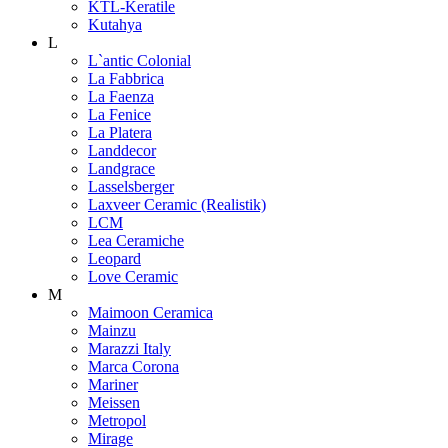
KTL-Keratile
Kutahya
L
L`antic Colonial
La Fabbrica
La Faenza
La Fenice
La Platera
Landdecor
Landgrace
Lasselsberger
Laxveer Ceramic (Realistik)
LCM
Lea Ceramiche
Leopard
Love Ceramic
M
Maimoon Ceramica
Mainzu
Marazzi Italy
Marca Corona
Mariner
Meissen
Metropol
Mirage