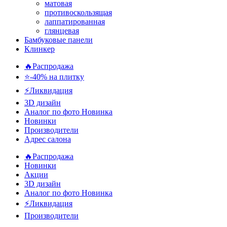
матовая
противоскользящая
лаппатированная
глянцевая
Бамбуковые панели
Клинкер
🔥Распродажа
⭐-40% на плитку
⚡️Ликвидация
3D дизайн
Аналог по фото
Новинка
Новинки
Производители
Адрес салона
🔥Распродажа
Новинки
Акции
3D дизайн
Аналог по фото
Новинка
⚡Ликвидация
Производители