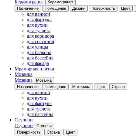
Керамогранит
Керамогранит
Назначение
Помещение
Дизайн
Поверхность
Цвет
для ванной
для фартука
для кухни
для туалета
для коридора
для гостиной
для улицы
для балкона
для бассейна
для фасада
Мраморная плитка
Мозаика
Мозаика
Мозаика
Назначение
Помещение
Материал
Цвет
Страна
для ванной
для кухни
для фартука
для туалета
для бассейна
Ступени
Ступени
Ступени
Поверхность
Страна
Цвет