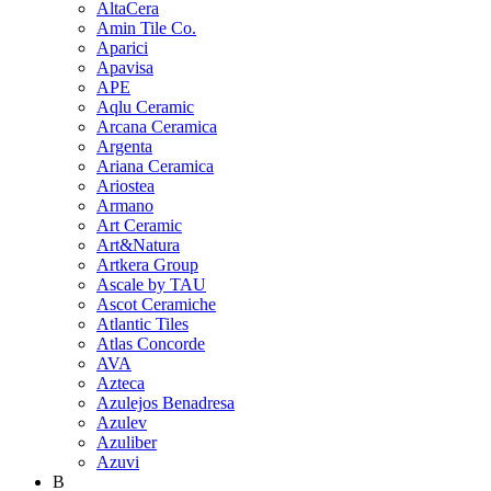
AltaCera
Amin Tile Co.
Aparici
Apavisa
APE
Aqlu Ceramic
Arcana Ceramica
Argenta
Ariana Ceramica
Ariostea
Armano
Art Ceramic
Art&Natura
Artkera Group
Ascale by TAU
Ascot Ceramiche
Atlantic Tiles
Atlas Concorde
AVA
Azteca
Azulejos Benadresa
Azulev
Azuliber
Azuvi
B