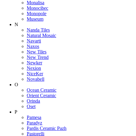
Monalisa
Monocibec
Monopole
Museum
N
Nanda Tiles
Natural Mosaic
Navarti
Naxos
New Tiles
New Trend
Newker
Nexion
NiceKer
Novabell
O
Ocean Ceramic
Orient Ceramic
Orinda
Oset
P
Pamesa
Paradyz
Pardis Ceramic Pazh
Pastorelli