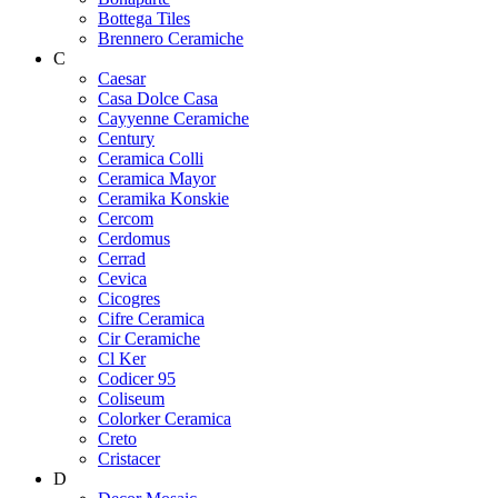
Bottega Tiles
Brennero Ceramiche
C
Caesar
Casa Dolce Casa
Cayyenne Ceramiche
Century
Ceramica Colli
Ceramica Mayor
Ceramika Konskie
Cercom
Cerdomus
Cerrad
Cevica
Cicogres
Cifre Ceramica
Cir Ceramiche
Cl Ker
Codicer 95
Coliseum
Colorker Ceramica
Creto
Cristacer
D