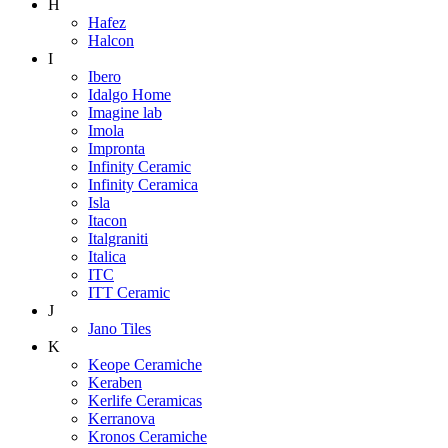
H
Hafez
Halcon
I
Ibero
Idalgo Home
Imagine lab
Imola
Impronta
Infinity Ceramic
Infinity Ceramica
Isla
Itacon
Italgraniti
Italica
ITC
ITT Ceramic
J
Jano Tiles
K
Keope Ceramiche
Keraben
Kerlife Ceramicas
Kerranova
Kronos Ceramiche