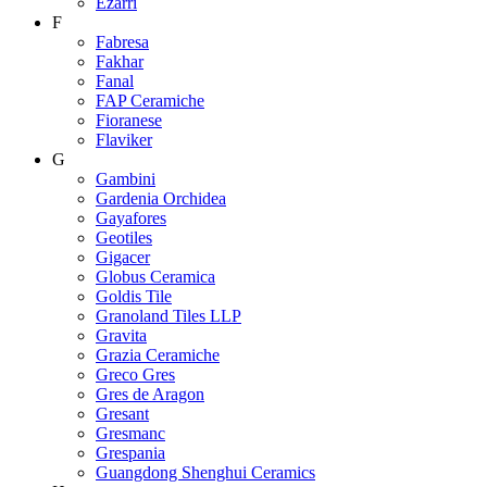
Ezarri
F
Fabresa
Fakhar
Fanal
FAP Ceramiche
Fioranese
Flaviker
G
Gambini
Gardenia Orchidea
Gayafores
Geotiles
Gigacer
Globus Ceramica
Goldis Tile
Granoland Tiles LLP
Gravita
Grazia Ceramiche
Greco Gres
Gres de Aragon
Gresant
Gresmanc
Grespania
Guangdong Shenghui Ceramics