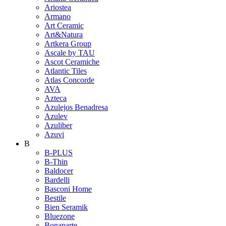
Ariostea
Armano
Art Ceramic
Art&Natura
Artkera Group
Ascale by TAU
Ascot Ceramiche
Atlantic Tiles
Atlas Concorde
AVA
Azteca
Azulejos Benadresa
Azulev
Azuliber
Azuvi
B
B-PLUS
B-Thin
Baldocer
Bardelli
Basconi Home
Bestile
Bien Seramik
Bluezone
Bonaparte