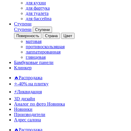
для кухни
для фартука
для туалета
для бассейна
Ступени
Ступени
Ступени
Поверхность
Страна
Цвет
матовая
противоскользящая
лаппатированная
глянцевая
Бамбуковые панели
Клинкер
🔥Распродажа
⭐-40% на плитку
⚡️Ликвидация
3D дизайн
Аналог по фото
Новинка
Новинки
Производители
Адрес салона
🔥Распродажа