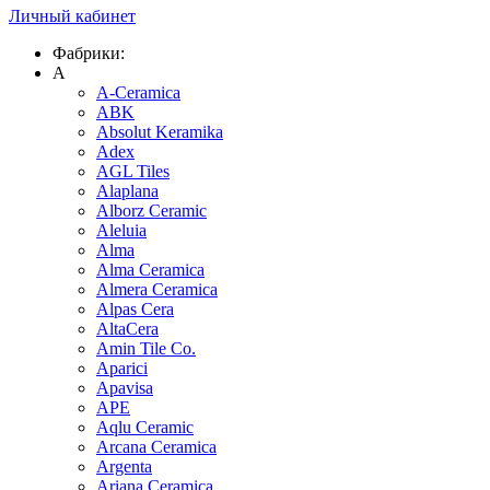
Личный кабинет
Фабрики:
A
A-Ceramica
ABK
Absolut Keramika
Adex
AGL Tiles
Alaplana
Alborz Ceramic
Aleluia
Alma
Alma Ceramica
Almera Ceramica
Alpas Cera
AltaCera
Amin Tile Co.
Aparici
Apavisa
APE
Aqlu Ceramic
Arcana Ceramica
Argenta
Ariana Ceramica