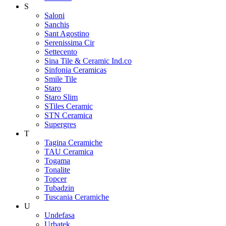
S
Saloni
Sanchis
Sant Agostino
Serenissima Cir
Settecento
Sina Tile & Ceramic Ind.co
Sinfonia Ceramicas
Smile Tile
Staro
Staro Slim
STiles Ceramic
STN Ceramica
Supergres
T
Tagina Ceramiche
TAU Ceramica
Togama
Tonalite
Topcer
Tubadzin
Tuscania Ceramiche
U
Undefasa
Urbatek