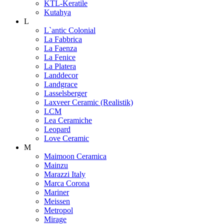
KTL-Keratile
Kutahya
L
L`antic Colonial
La Fabbrica
La Faenza
La Fenice
La Platera
Landdecor
Landgrace
Lasselsberger
Laxveer Ceramic (Realistik)
LCM
Lea Ceramiche
Leopard
Love Ceramic
M
Maimoon Ceramica
Mainzu
Marazzi Italy
Marca Corona
Mariner
Meissen
Metropol
Mirage