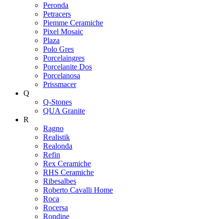
Peronda
Petracers
Piemme Ceramiche
Pixel Mosaic
Plaza
Polo Gres
Porcelaingres
Porcelanite Dos
Porcelanosa
Prissmacer
Q
Q-Stones
QUA Granite
R
Ragno
Realistik
Realonda
Refin
Rex Ceramiche
RHS Ceramiche
Ribesalbes
Roberto Cavalli Home
Roca
Rocersa
Rondine