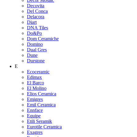
Decor Mosaic
Decovita
Del Conca
Delacora
Diart
DNA Tiles
Do&Po
Dom Ceramiche
Domino
Dual Gres
Dune
Durstone
E
Ecoceramic
Edimax
El Barco
El Molino
Elios Ceramica
Emigres
Emil Ceramica
Ennface
Equipe
Etili Seramik
Eurotile Ceramica
Exagres