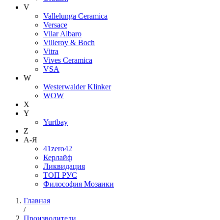
V
Vallelunga Ceramica
Versace
Vilar Albaro
Villeroy & Boch
Vitra
Vives Ceramica
VSA
W
Westerwalder Klinker
WOW
X
Y
Yurtbay
Z
А-Я
41zero42
Керлайф
Ликвидация
ТОП РУС
Философия Мозаики
Главная
/
Производители