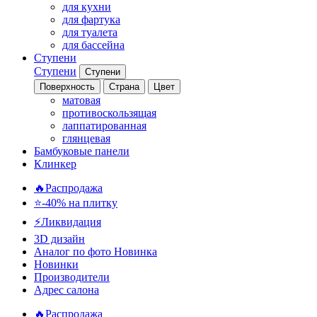
для кухни
для фартука
для туалета
для бассейна
Ступени
Ступени
Ступени
Поверхность
Страна
Цвет
матовая
противоскользящая
лаппатированная
глянцевая
Бамбуковые панели
Клинкер
🔥Распродажа
⭐-40% на плитку
⚡️Ликвидация
3D дизайн
Аналог по фото
Новинка
Новинки
Производители
Адрес салона
🔥Распродажа