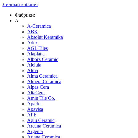
Личный кабинет
Фабрики:
A
A-Ceramica
ABK
Absolut Keramika
Adex
AGL Tiles
Alaplana
Alborz Ceramic
Aleluia
Alma
Alma Ceramica
Almera Ceramica
Alpas Cera
AltaCera
Amin Tile Co.
Aparici
Apavisa
APE
Aqlu Ceramic
Arcana Ceramica
Argenta
Ariana Ceramica