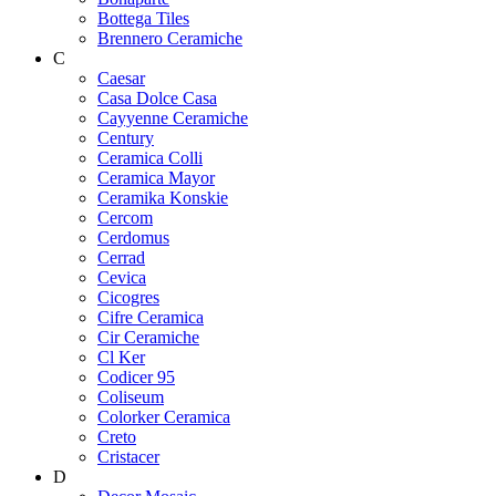
Bottega Tiles
Brennero Ceramiche
C
Caesar
Casa Dolce Casa
Cayyenne Ceramiche
Century
Ceramica Colli
Ceramica Mayor
Ceramika Konskie
Cercom
Cerdomus
Cerrad
Cevica
Cicogres
Cifre Ceramica
Cir Ceramiche
Cl Ker
Codicer 95
Coliseum
Colorker Ceramica
Creto
Cristacer
D