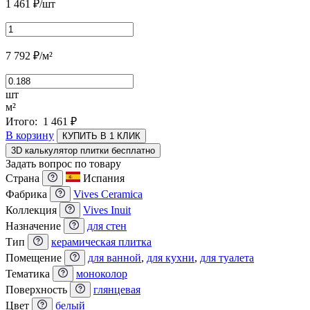
1 461
₽
/шт
7 792
₽
/м²
шт
м²
Итого:
1 461
₽
В корзину
КУПИТЬ В 1 КЛИК
3D калькулятор плитки бесплатно
Задать вопрос по товару
Страна
Испания
Фабрика
Vives Ceramica
Коллекция
Vives Inuit
Назначение
для стен
Тип
керамическая плитка
Помещение
для ванной
,
для кухни
,
для туалета
Тематика
моноколор
Поверхность
глянцевая
Цвет
белый