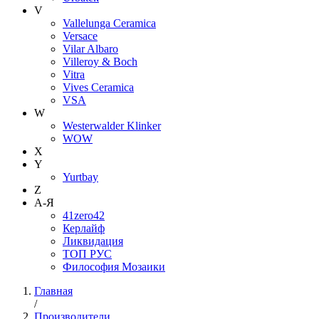
V
Vallelunga Ceramica
Versace
Vilar Albaro
Villeroy & Boch
Vitra
Vives Ceramica
VSA
W
Westerwalder Klinker
WOW
X
Y
Yurtbay
Z
А-Я
41zero42
Керлайф
Ликвидация
ТОП РУС
Философия Мозаики
Главная
/
Производители