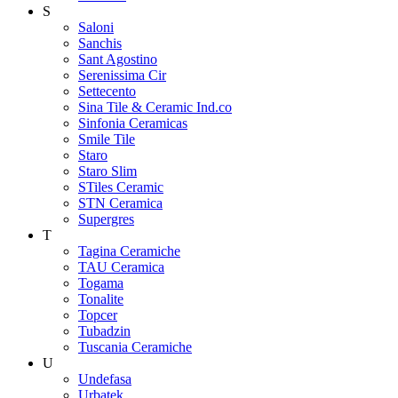
S
Saloni
Sanchis
Sant Agostino
Serenissima Cir
Settecento
Sina Tile & Ceramic Ind.co
Sinfonia Ceramicas
Smile Tile
Staro
Staro Slim
STiles Ceramic
STN Ceramica
Supergres
T
Tagina Ceramiche
TAU Ceramica
Togama
Tonalite
Topcer
Tubadzin
Tuscania Ceramiche
U
Undefasa
Urbatek