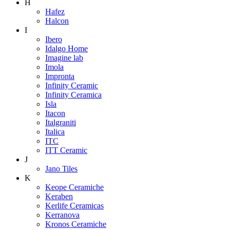
H
Hafez
Halcon
I
Ibero
Idalgo Home
Imagine lab
Imola
Impronta
Infinity Ceramic
Infinity Ceramica
Isla
Itacon
Italgraniti
Italica
ITC
ITT Ceramic
J
Jano Tiles
K
Keope Ceramiche
Keraben
Kerlife Ceramicas
Kerranova
Kronos Ceramiche