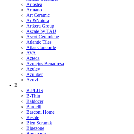
Ariostea
Armano
Art Ceramic
Art&Natura
Artkera Group
Ascale by TAU
Ascot Ceramiche
Atlantic Tiles
Atlas Concorde
AVA
Azteca
Azulejos Benadresa
Azulev
Azuliber
Azuvi
B
B-PLUS
B-Thin
Baldocer
Bardelli
Basconi Home
Bestile
Bien Seramik
Bluezone
Bonaparte