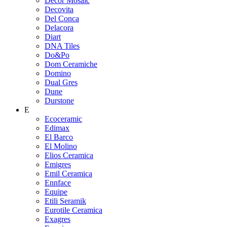
Decor Mosaic
Decovita
Del Conca
Delacora
Diart
DNA Tiles
Do&Po
Dom Ceramiche
Domino
Dual Gres
Dune
Durstone
E
Ecoceramic
Edimax
El Barco
El Molino
Elios Ceramica
Emigres
Emil Ceramica
Ennface
Equipe
Etili Seramik
Eurotile Ceramica
Exagres