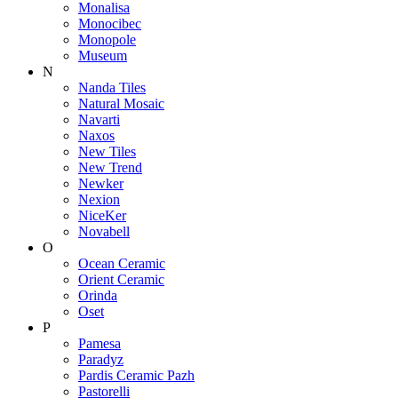
Monalisa
Monocibec
Monopole
Museum
N
Nanda Tiles
Natural Mosaic
Navarti
Naxos
New Tiles
New Trend
Newker
Nexion
NiceKer
Novabell
O
Ocean Ceramic
Orient Ceramic
Orinda
Oset
P
Pamesa
Paradyz
Pardis Ceramic Pazh
Pastorelli