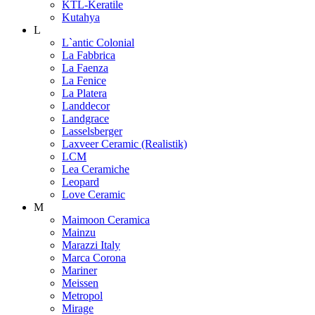
KTL-Keratile
Kutahya
L
L`antic Colonial
La Fabbrica
La Faenza
La Fenice
La Platera
Landdecor
Landgrace
Lasselsberger
Laxveer Ceramic (Realistik)
LCM
Lea Ceramiche
Leopard
Love Ceramic
M
Maimoon Ceramica
Mainzu
Marazzi Italy
Marca Corona
Mariner
Meissen
Metropol
Mirage