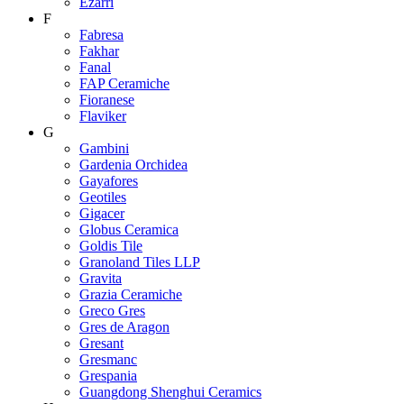
Ezarri
F
Fabresa
Fakhar
Fanal
FAP Ceramiche
Fioranese
Flaviker
G
Gambini
Gardenia Orchidea
Gayafores
Geotiles
Gigacer
Globus Ceramica
Goldis Tile
Granoland Tiles LLP
Gravita
Grazia Ceramiche
Greco Gres
Gres de Aragon
Gresant
Gresmanc
Grespania
Guangdong Shenghui Ceramics