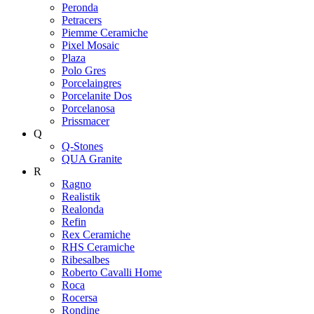
Peronda
Petracers
Piemme Ceramiche
Pixel Mosaic
Plaza
Polo Gres
Porcelaingres
Porcelanite Dos
Porcelanosa
Prissmacer
Q
Q-Stones
QUA Granite
R
Ragno
Realistik
Realonda
Refin
Rex Ceramiche
RHS Ceramiche
Ribesalbes
Roberto Cavalli Home
Roca
Rocersa
Rondine