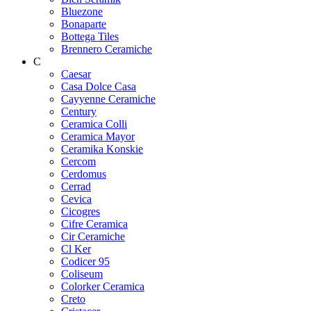
Bluezone
Bonaparte
Bottega Tiles
Brennero Ceramiche
C
Caesar
Casa Dolce Casa
Cayyenne Ceramiche
Century
Ceramica Colli
Ceramica Mayor
Ceramika Konskie
Cercom
Cerdomus
Cerrad
Cevica
Cicogres
Cifre Ceramica
Cir Ceramiche
Cl Ker
Codicer 95
Coliseum
Colorker Ceramica
Creto