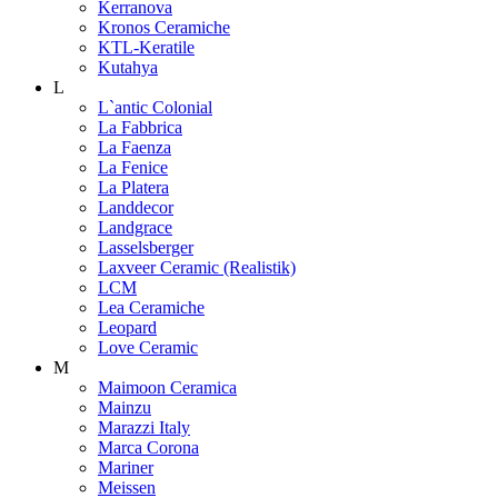
Kerranova
Kronos Ceramiche
KTL-Keratile
Kutahya
L
L`antic Colonial
La Fabbrica
La Faenza
La Fenice
La Platera
Landdecor
Landgrace
Lasselsberger
Laxveer Ceramic (Realistik)
LCM
Lea Ceramiche
Leopard
Love Ceramic
M
Maimoon Ceramica
Mainzu
Marazzi Italy
Marca Corona
Mariner
Meissen