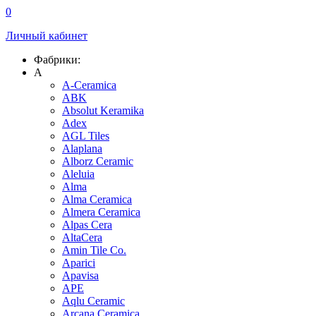
0
Личный кабинет
Фабрики:
A
A-Ceramica
ABK
Absolut Keramika
Adex
AGL Tiles
Alaplana
Alborz Ceramic
Aleluia
Alma
Alma Ceramica
Almera Ceramica
Alpas Cera
AltaCera
Amin Tile Co.
Aparici
Apavisa
APE
Aqlu Ceramic
Arcana Ceramica