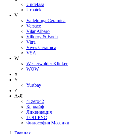
Undefasa
Urbatek
V
Vallelunga Ceramica
Versace
Vilar Albaro
Villeroy & Boch
Vitra
Vives Ceramica
VSA
W
Westerwalder Klinker
WOW
X
Y
Yurtbay
Z
А-Я
41zero42
Керлайф
Ликвидация
ТОП РУС
Философия Мозаики
Главная