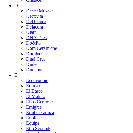
Cristacer
D
Decor Mosaic
Decovita
Del Conca
Delacora
Diart
DNA Tiles
Do&Po
Dom Ceramiche
Domino
Dual Gres
Dune
Durstone
E
Ecoceramic
Edimax
El Barco
El Molino
Elios Ceramica
Emigres
Emil Ceramica
Ennface
Equipe
Etili Seramik