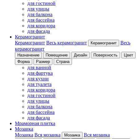
для гостиной
для улицы
для балкона
для бассейна
для коридора
для фасада
Керамогранит
Керамогранит
Весь керамогранит
Весь
Керамогранит
керамогранит
Назначение
Помещение
Дизайн
Поверхность
Цвет
Форма
Размер
Страна
для ванной
для фартука
для кухни
для туалета
для коридора
для гостиной
для улицы
для балкона
для бассейна
для фасада
Мраморная плитка
Мозаика
Мозаика
Вся мозаика
Вся мозаика
Мозаика