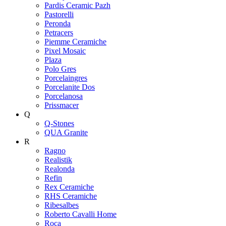
Pardis Ceramic Pazh
Pastorelli
Peronda
Petracers
Piemme Ceramiche
Pixel Mosaic
Plaza
Polo Gres
Porcelaingres
Porcelanite Dos
Porcelanosa
Prissmacer
Q
Q-Stones
QUA Granite
R
Ragno
Realistik
Realonda
Refin
Rex Ceramiche
RHS Ceramiche
Ribesalbes
Roberto Cavalli Home
Roca