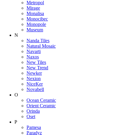
Metropol
Mirage
Monalisa
Monocibec
Monopole
Museum
N
Nanda Tiles
Natural Mosaic
Navarti
Naxos
New Tiles
New Trend
Newker
Nexion
NiceKer
Novabell
O
Ocean Ceramic
Orient Ceramic
Orinda
Oset
P
Pamesa
Paradyz