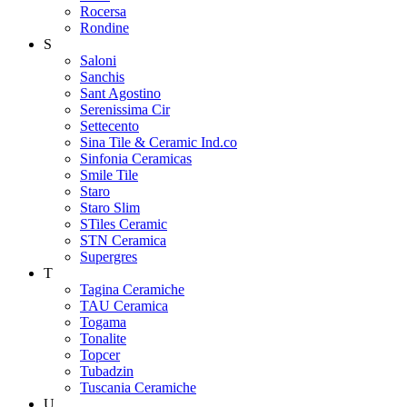
Rocersa
Rondine
S
Saloni
Sanchis
Sant Agostino
Serenissima Cir
Settecento
Sina Tile & Ceramic Ind.co
Sinfonia Ceramicas
Smile Tile
Staro
Staro Slim
STiles Ceramic
STN Ceramica
Supergres
T
Tagina Ceramiche
TAU Ceramica
Togama
Tonalite
Topcer
Tubadzin
Tuscania Ceramiche
U