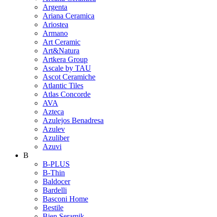
Argenta
Ariana Ceramica
Ariostea
Armano
Art Ceramic
Art&Natura
Artkera Group
Ascale by TAU
Ascot Ceramiche
Atlantic Tiles
Atlas Concorde
AVA
Azteca
Azulejos Benadresa
Azulev
Azuliber
Azuvi
B
B-PLUS
B-Thin
Baldocer
Bardelli
Basconi Home
Bestile
Bien Seramik