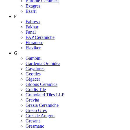
Eurotile Ceramica
Exagres
Ezarri
F
Fabresa
Fakhar
Fanal
FAP Ceramiche
Fioranese
Flaviker
G
Gambini
Gardenia Orchidea
Gayafores
Geotiles
Gigacer
Globus Ceramica
Goldis Tile
Granoland Tiles LLP
Gravita
Grazia Ceramiche
Greco Gres
Gres de Aragon
Gresant
Gresmanc