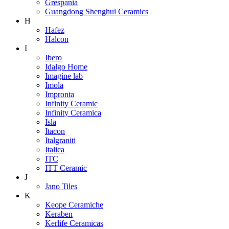
Grespania
Guangdong Shenghui Ceramics
H
Hafez
Halcon
I
Ibero
Idalgo Home
Imagine lab
Imola
Impronta
Infinity Ceramic
Infinity Ceramica
Isla
Itacon
Italgraniti
Italica
ITC
ITT Ceramic
J
Jano Tiles
K
Keope Ceramiche
Keraben
Kerlife Ceramicas