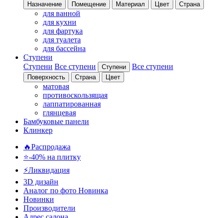
Назначение
Помещение
Материал
Цвет
Страна
для ванной
для кухни
для фартука
для туалета
для бассейна
Ступени
Ступени
Все ступени
Все ступени
Ступени
Поверхность
Страна
Цвет
матовая
противоскользящая
лаппатированная
глянцевая
Бамбуковые панели
Клинкер
🔥Распродажа
⭐-40% на плитку
⚡️Ликвидация
3D дизайн
Аналог по фото
Новинка
Новинки
Производители
Адрес салона