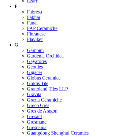
Ezarri
F
Fabresa
Fakhar
Fanal
FAP Ceramiche
Fioranese
Flaviker
G
Gambini
Gardenia Orchidea
Gayafores
Geotiles
Gigacer
Globus Ceramica
Goldis Tile
Granoland Tiles LLP
Gravita
Grazia Ceramiche
Greco Gres
Gres de Aragon
Gresant
Gresmanc
Grespania
Guangdong Shenghui Ceramics