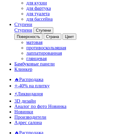
для кухни
для фартука
для туалета
для бассейна
Ступени
Ступени
Ступени
Поверхность
Страна
Цвет
матовая
противоскользящая
лаппатированная
глянцевая
Бамбуковые панели
Клинкер
🔥Распродажа
⭐-40% на плитку
⚡️Ликвидация
3D дизайн
Аналог по фото
Новинка
Новинки
Производители
Адрес салона
🔥Распродажа