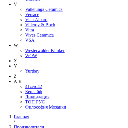
V
Vallelunga Ceramica
Versace
Vilar Albaro
Villeroy & Boch
Vitra
Vives Ceramica
VSA
W
Westerwalder Klinker
WOW
X
Y
Yurtbay
Z
А-Я
41zero42
Керлайф
Ликвидация
ТОП РУС
Философия Мозаики
Главная
/
Производители