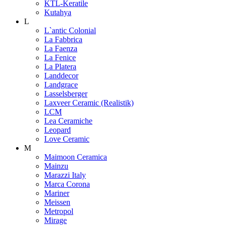
KTL-Keratile
Kutahya
L
L`antic Colonial
La Fabbrica
La Faenza
La Fenice
La Platera
Landdecor
Landgrace
Lasselsberger
Laxveer Ceramic (Realistik)
LCM
Lea Ceramiche
Leopard
Love Ceramic
M
Maimoon Ceramica
Mainzu
Marazzi Italy
Marca Corona
Mariner
Meissen
Metropol
Mirage