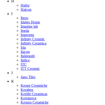
H
Hafez
Halcon
I
Ibero
Idalgo Home
Imagine lab
Imola
Impronta
Infinity Ceramic
Infinity Ceramica
Isla
Itacon
Italgraniti
Italica
ITC
ITT Ceramic
J
Jano Tiles
K
Keope Ceramiche
Keraben
Kerlife Ceramicas
Kerranova
Kronos Ceramiche