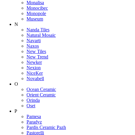
Monalisa
Monocibec
Monopole
Museum
N
Nanda Tiles
Natural Mosaic
Navarti
Naxos
New Tiles
New Trend
Newker
Nexion
NiceKer
Novabell
O
Ocean Ceramic
Orient Ceramic
Orinda
Oset
P
Pamesa
Paradyz
Pardis Ceramic Pazh
Pastorelli