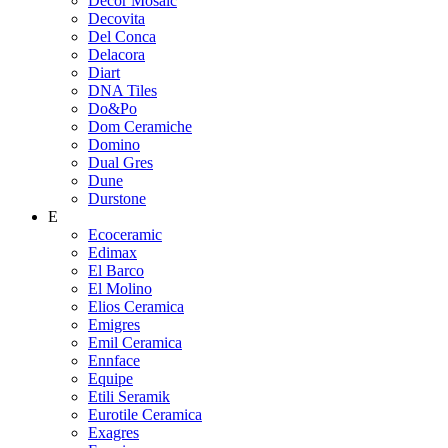
Decor Mosaic
Decovita
Del Conca
Delacora
Diart
DNA Tiles
Do&Po
Dom Ceramiche
Domino
Dual Gres
Dune
Durstone
E
Ecoceramic
Edimax
El Barco
El Molino
Elios Ceramica
Emigres
Emil Ceramica
Ennface
Equipe
Etili Seramik
Eurotile Ceramica
Exagres