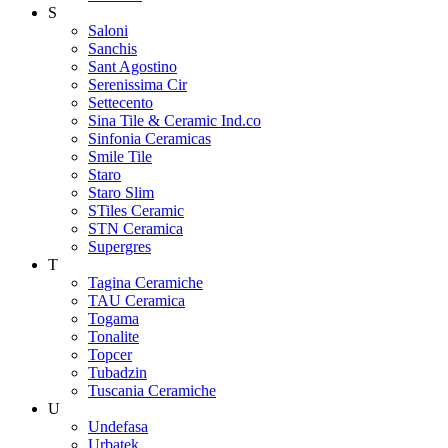
S
Saloni
Sanchis
Sant Agostino
Serenissima Cir
Settecento
Sina Tile & Ceramic Ind.co
Sinfonia Ceramicas
Smile Tile
Staro
Staro Slim
STiles Ceramic
STN Ceramica
Supergres
T
Tagina Ceramiche
TAU Ceramica
Togama
Tonalite
Topcer
Tubadzin
Tuscania Ceramiche
U
Undefasa
Urbatek