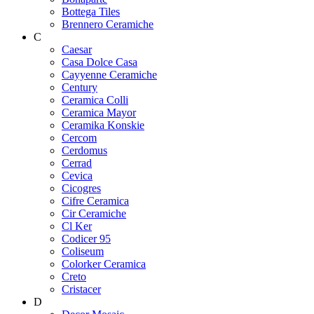
Bottega Tiles
Brennero Ceramiche
C
Caesar
Casa Dolce Casa
Cayyenne Ceramiche
Century
Ceramica Colli
Ceramica Mayor
Ceramika Konskie
Cercom
Cerdomus
Cerrad
Cevica
Cicogres
Cifre Ceramica
Cir Ceramiche
Cl Ker
Codicer 95
Coliseum
Colorker Ceramica
Creto
Cristacer
D