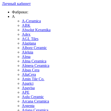
Личный кабинет
Фабрики:
A
A-Ceramica
ABK
Absolut Keramika
Adex
AGL Tiles
Alaplana
Alborz Ceramic
Aleluia
Alma
Alma Ceramica
Almera Ceramica
Alpas Cera
AltaCera
Amin Tile Co.
Aparici
Apavisa
APE
Aqlu Ceramic
Arcana Ceramica
Argenta
Ariana Ceramica