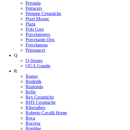
Peronda
Petracers
Piemme Ceramiche
Pixel Mosaic
Plaza
Polo Gres
Porcelaingres
Porcelanite Dos
Porcelanosa
Prissmacer
Q
Q-Stones
QUA Granite
R
Ragno
Realistik
Realonda
Refin
Rex Ceramiche
RHS Ceramiche
Ribesalbes
Roberto Cavalli Home
Roca
Rocersa
Rondine