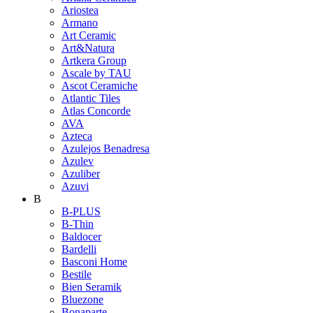
Ariostea
Armano
Art Ceramic
Art&Natura
Artkera Group
Ascale by TAU
Ascot Ceramiche
Atlantic Tiles
Atlas Concorde
AVA
Azteca
Azulejos Benadresa
Azulev
Azuliber
Azuvi
B
B-PLUS
B-Thin
Baldocer
Bardelli
Basconi Home
Bestile
Bien Seramik
Bluezone
Bonaparte