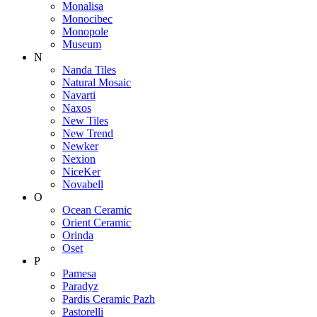
Monalisa
Monocibec
Monopole
Museum
N
Nanda Tiles
Natural Mosaic
Navarti
Naxos
New Tiles
New Trend
Newker
Nexion
NiceKer
Novabell
O
Ocean Ceramic
Orient Ceramic
Orinda
Oset
P
Pamesa
Paradyz
Pardis Ceramic Pazh
Pastorelli