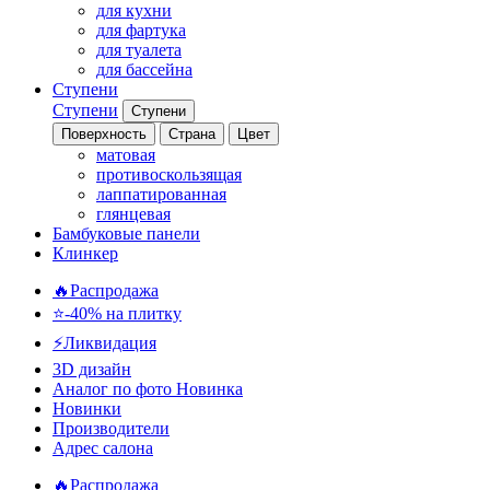
для кухни
для фартука
для туалета
для бассейна
Ступени
Ступени
Ступени
Поверхность
Страна
Цвет
матовая
противоскользящая
лаппатированная
глянцевая
Бамбуковые панели
Клинкер
🔥Распродажа
⭐-40% на плитку
⚡️Ликвидация
3D дизайн
Аналог по фото
Новинка
Новинки
Производители
Адрес салона
🔥Распродажа