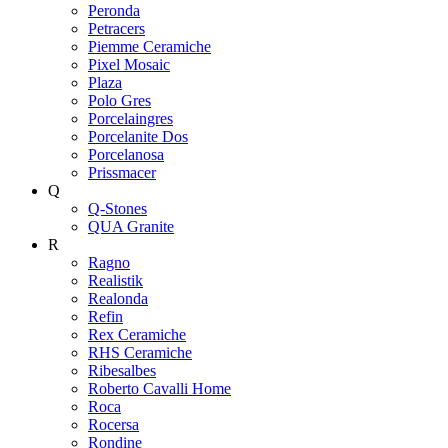
Peronda
Petracers
Piemme Ceramiche
Pixel Mosaic
Plaza
Polo Gres
Porcelaingres
Porcelanite Dos
Porcelanosa
Prissmacer
Q
Q-Stones
QUA Granite
R
Ragno
Realistik
Realonda
Refin
Rex Ceramiche
RHS Ceramiche
Ribesalbes
Roberto Cavalli Home
Roca
Rocersa
Rondine