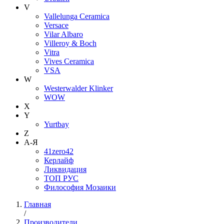
V
Vallelunga Ceramica
Versace
Vilar Albaro
Villeroy & Boch
Vitra
Vives Ceramica
VSA
W
Westerwalder Klinker
WOW
X
Y
Yurtbay
Z
А-Я
41zero42
Керлайф
Ликвидация
ТОП РУС
Философия Мозаики
Главная
/
Производители