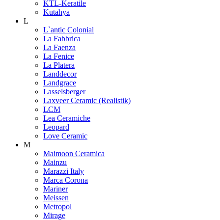
KTL-Keratile
Kutahya
L
L`antic Colonial
La Fabbrica
La Faenza
La Fenice
La Platera
Landdecor
Landgrace
Lasselsberger
Laxveer Ceramic (Realistik)
LCM
Lea Ceramiche
Leopard
Love Ceramic
M
Maimoon Ceramica
Mainzu
Marazzi Italy
Marca Corona
Mariner
Meissen
Metropol
Mirage