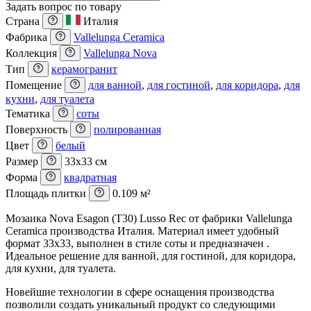
Задать вопрос по товару
Страна
Италия
Фабрика
Vallelunga Ceramica
Коллекция
Vallelunga Nova
Тип
керамогранит
Помещение
для ванной
,
для гостиной
,
для коридора
,
для
кухни
,
для туалета
Тематика
соты
Поверхность
полированная
Цвет
белый
Размер
33x33 см
Форма
квадратная
Площадь плитки
0.109 м²
Мозаика Nova Esagon (T30) Lusso Rec от фабрики Vallelunga
Ceramica производства Италия. Материал имеет удобный
формат 33x33, выполнен в стиле соты и предназначен .
Идеальное решение для ванной, для гостиной, для коридора,
для кухни, для туалета.
Новейшие технологии в сфере оснащения производства
позволили создать уникальный продукт со следующими