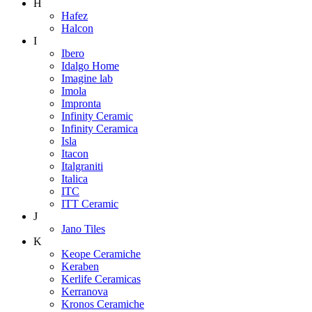
H
Hafez
Halcon
I
Ibero
Idalgo Home
Imagine lab
Imola
Impronta
Infinity Ceramic
Infinity Ceramica
Isla
Itacon
Italgraniti
Italica
ITC
ITT Ceramic
J
Jano Tiles
K
Keope Ceramiche
Keraben
Kerlife Ceramicas
Kerranova
Kronos Ceramiche