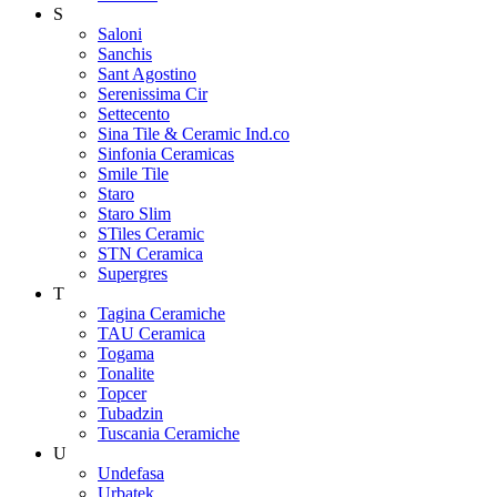
S
Saloni
Sanchis
Sant Agostino
Serenissima Cir
Settecento
Sina Tile & Ceramic Ind.co
Sinfonia Ceramicas
Smile Tile
Staro
Staro Slim
STiles Ceramic
STN Ceramica
Supergres
T
Tagina Ceramiche
TAU Ceramica
Togama
Tonalite
Topcer
Tubadzin
Tuscania Ceramiche
U
Undefasa
Urbatek