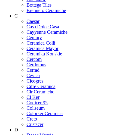
Bottega Tiles
Brennero Ceramiche
C
Caesar
Casa Dolce Casa
Cayyenne Ceramiche
Century
Ceramica Colli
Ceramica Mayor
Ceramika Konskie
Cercom
Cerdomus
Cerrad
Cevica
Cicogres
Cifre Ceramica
Cir Ceramiche
Cl Ker
Codicer 95
Coliseum
Colorker Ceramica
Creto
Cristacer
D