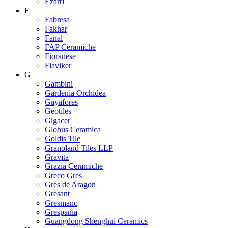
Ezarri
F
Fabresa
Fakhar
Fanal
FAP Ceramiche
Fioranese
Flaviker
G
Gambini
Gardenia Orchidea
Gayafores
Geotiles
Gigacer
Globus Ceramica
Goldis Tile
Granoland Tiles LLP
Gravita
Grazia Ceramiche
Greco Gres
Gres de Aragon
Gresant
Gresmanc
Grespania
Guangdong Shenghui Ceramics