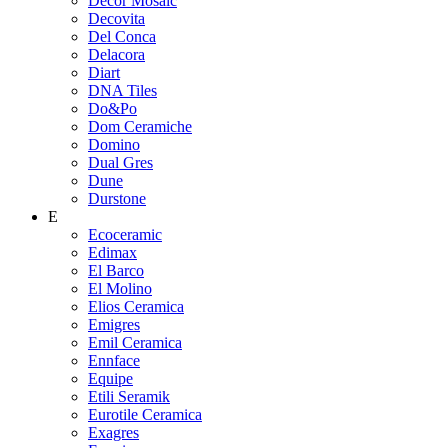
Decor Mosaic
Decovita
Del Conca
Delacora
Diart
DNA Tiles
Do&Po
Dom Ceramiche
Domino
Dual Gres
Dune
Durstone
E
Ecoceramic
Edimax
El Barco
El Molino
Elios Ceramica
Emigres
Emil Ceramica
Ennface
Equipe
Etili Seramik
Eurotile Ceramica
Exagres