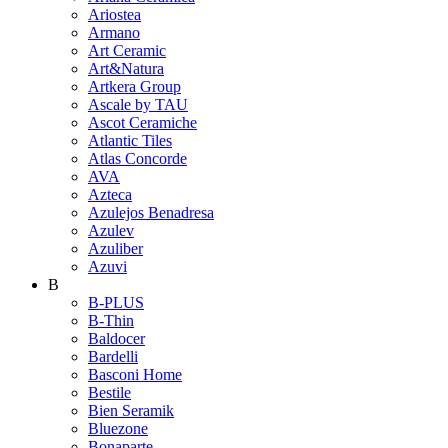
Ariostea
Armano
Art Ceramic
Art&Natura
Artkera Group
Ascale by TAU
Ascot Ceramiche
Atlantic Tiles
Atlas Concorde
AVA
Azteca
Azulejos Benadresa
Azulev
Azuliber
Azuvi
B
B-PLUS
B-Thin
Baldocer
Bardelli
Basconi Home
Bestile
Bien Seramik
Bluezone
Bonaparte