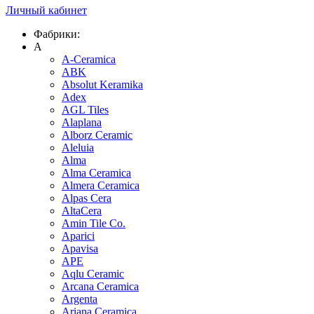
Личный кабинет
Фабрики:
A
A-Ceramica
ABK
Absolut Keramika
Adex
AGL Tiles
Alaplana
Alborz Ceramic
Aleluia
Alma
Alma Ceramica
Almera Ceramica
Alpas Cera
AltaCera
Amin Tile Co.
Aparici
Apavisa
APE
Aqlu Ceramic
Arcana Ceramica
Argenta
Ariana Ceramica