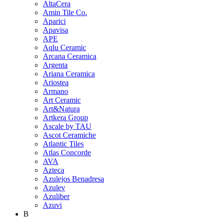
AltaCera
Amin Tile Co.
Aparici
Apavisa
APE
Aqlu Ceramic
Arcana Ceramica
Argenta
Ariana Ceramica
Ariostea
Armano
Art Ceramic
Art&Natura
Artkera Group
Ascale by TAU
Ascot Ceramiche
Atlantic Tiles
Atlas Concorde
AVA
Azteca
Azulejos Benadresa
Azulev
Azuliber
Azuvi
B