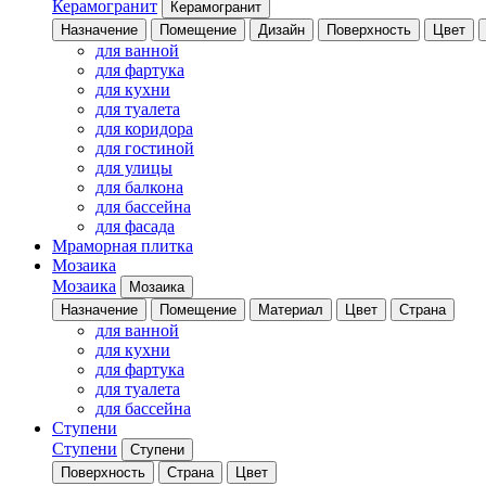
Керамогранит
Керамогранит
Назначение
Помещение
Дизайн
Поверхность
Цвет
для ванной
для фартука
для кухни
для туалета
для коридора
для гостиной
для улицы
для балкона
для бассейна
для фасада
Мраморная плитка
Мозаика
Мозаика
Мозаика
Назначение
Помещение
Материал
Цвет
Страна
для ванной
для кухни
для фартука
для туалета
для бассейна
Ступени
Ступени
Ступени
Поверхность
Страна
Цвет