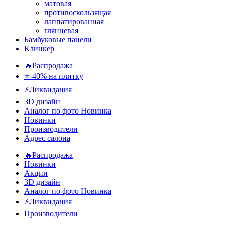
матовая
противоскользящая
лаппатированная
глянцевая
Бамбуковые панели
Клинкер
🔥Распродажа
⭐-40% на плитку
⚡️Ликвидация
3D дизайн
Аналог по фото
Новинка
Новинки
Производители
Адрес салона
🔥Распродажа
Новинки
Акции
3D дизайн
Аналог по фото
Новинка
⚡Ликвидация
Производители