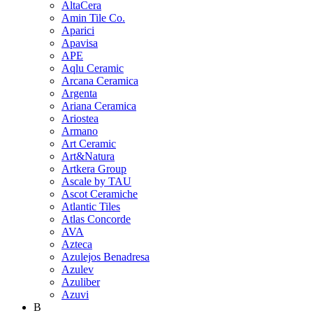
AltaCera
Amin Tile Co.
Aparici
Apavisa
APE
Aqlu Ceramic
Arcana Ceramica
Argenta
Ariana Ceramica
Ariostea
Armano
Art Ceramic
Art&Natura
Artkera Group
Ascale by TAU
Ascot Ceramiche
Atlantic Tiles
Atlas Concorde
AVA
Azteca
Azulejos Benadresa
Azulev
Azuliber
Azuvi
B