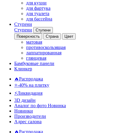
для кухни
для фартука
для туалета
для бассейна
Ступени
Ступени
Ступени
Поверхность
Страна
Цвет
матовая
противоскользящая
лаппатированная
глянцевая
Бамбуковые панели
Клинкер
🔥Распродажа
⭐-40% на плитку
⚡️Ликвидация
3D дизайн
Аналог по фото
Новинка
Новинки
Производители
Адрес салона
🔥Распродажа