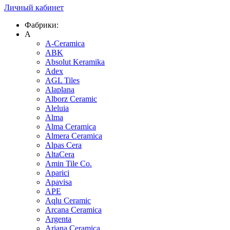
Личный кабинет
Фабрики:
A
A-Ceramica
ABK
Absolut Keramika
Adex
AGL Tiles
Alaplana
Alborz Ceramic
Aleluia
Alma
Alma Ceramica
Almera Ceramica
Alpas Cera
AltaCera
Amin Tile Co.
Aparici
Apavisa
APE
Aqlu Ceramic
Arcana Ceramica
Argenta
Ariana Ceramica