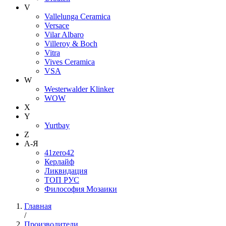
V
Vallelunga Ceramica
Versace
Vilar Albaro
Villeroy & Boch
Vitra
Vives Ceramica
VSA
W
Westerwalder Klinker
WOW
X
Y
Yurtbay
Z
А-Я
41zero42
Керлайф
Ликвидация
ТОП РУС
Философия Мозаики
Главная
/
Производители