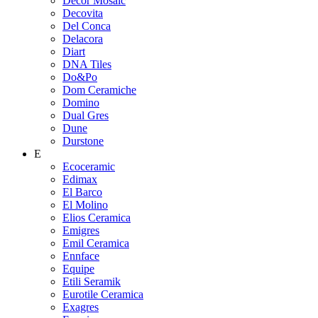
Decor Mosaic
Decovita
Del Conca
Delacora
Diart
DNA Tiles
Do&Po
Dom Ceramiche
Domino
Dual Gres
Dune
Durstone
E
Ecoceramic
Edimax
El Barco
El Molino
Elios Ceramica
Emigres
Emil Ceramica
Ennface
Equipe
Etili Seramik
Eurotile Ceramica
Exagres