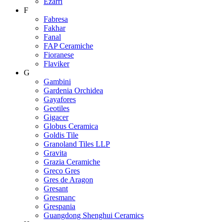
Ezarri
F
Fabresa
Fakhar
Fanal
FAP Ceramiche
Fioranese
Flaviker
G
Gambini
Gardenia Orchidea
Gayafores
Geotiles
Gigacer
Globus Ceramica
Goldis Tile
Granoland Tiles LLP
Gravita
Grazia Ceramiche
Greco Gres
Gres de Aragon
Gresant
Gresmanc
Grespania
Guangdong Shenghui Ceramics