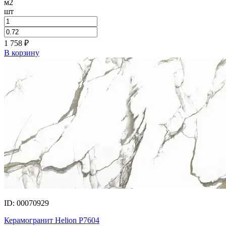
м2
шт
1 758
₽
В корзину
ID: 00070929
Керамогранит Helion P7604