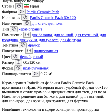
Задать вопрос по товару
Страна
Иран
Фабрика
Pardis Ceramic Pazh
Коллекция
Pardis Ceramic Pazh 60x120
Назначение
для стен
,
для пола
Тип
керамогранит
Помещение
для балкона
,
для ванной
,
для гостиной
,
для
коридора
,
для кухни
,
для туалета
,
для фартука
Тематика
мрамор
Поверхность
полированная
Цвет
белый
,
серый
Размер
60x120 см
Форма
прямоугольная
Площадь плитки
0.72 м²
Керамогранит Izabella от фабрики Pardis Ceramic Pazh
производства Иран. Материал имеет удобный формат 60x120,
выполнен в стиле мрамор и предназначен для стен, для пола.
Идеальное решение для балкона, для ванной, для гостиной,
для коридора, для кухни, для туалета, для фартука.
Новейшие технологии в сфере оснащения производства