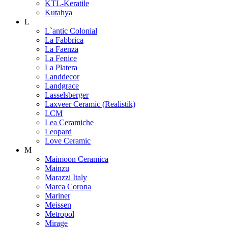
KTL-Keratile
Kutahya
L
L`antic Colonial
La Fabbrica
La Faenza
La Fenice
La Platera
Landdecor
Landgrace
Lasselsberger
Laxveer Ceramic (Realistik)
LCM
Lea Ceramiche
Leopard
Love Ceramic
M
Maimoon Ceramica
Mainzu
Marazzi Italy
Marca Corona
Mariner
Meissen
Metropol
Mirage