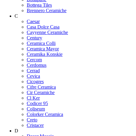
Bottega Tiles
Brennero Ceramiche
C
Caesar
Casa Dolce Casa
Cayyenne Ceramiche
Century
Ceramica Colli
Ceramica Mayor
Ceramika Konskie
Cercom
Cerdomus
Cerrad
Cevica
Cicogres
Cifre Ceramica
Cir Ceramiche
Cl Ker
Codicer 95
Coliseum
Colorker Ceramica
Creto
Cristacer
D