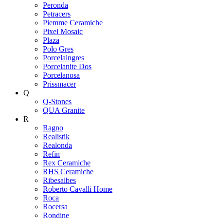
Peronda
Petracers
Piemme Ceramiche
Pixel Mosaic
Plaza
Polo Gres
Porcelaingres
Porcelanite Dos
Porcelanosa
Prissmacer
Q
Q-Stones
QUA Granite
R
Ragno
Realistik
Realonda
Refin
Rex Ceramiche
RHS Ceramiche
Ribesalbes
Roberto Cavalli Home
Roca
Rocersa
Rondine