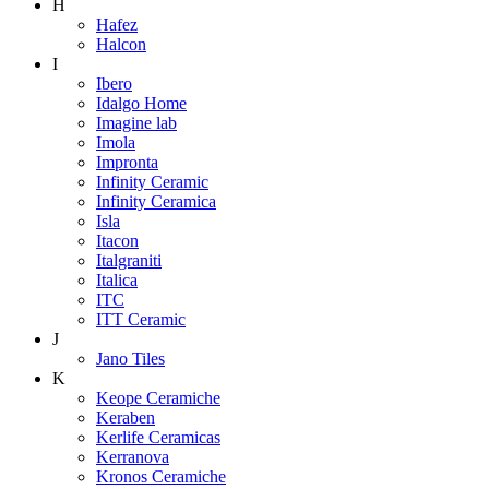
H
Hafez
Halcon
I
Ibero
Idalgo Home
Imagine lab
Imola
Impronta
Infinity Ceramic
Infinity Ceramica
Isla
Itacon
Italgraniti
Italica
ITC
ITT Ceramic
J
Jano Tiles
K
Keope Ceramiche
Keraben
Kerlife Ceramicas
Kerranova
Kronos Ceramiche