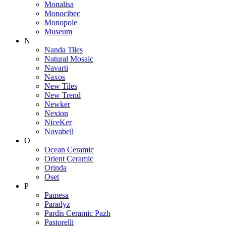
Monalisa
Monocibec
Monopole
Museum
N
Nanda Tiles
Natural Mosaic
Navarti
Naxos
New Tiles
New Trend
Newker
Nexion
NiceKer
Novabell
O
Ocean Ceramic
Orient Ceramic
Orinda
Oset
P
Pamesa
Paradyz
Pardis Ceramic Pazh
Pastorelli