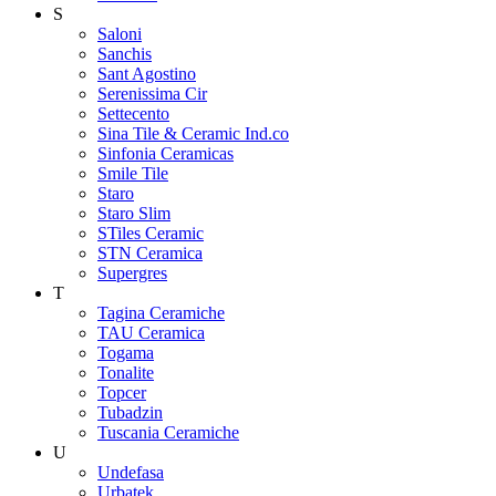
S
Saloni
Sanchis
Sant Agostino
Serenissima Cir
Settecento
Sina Tile & Ceramic Ind.co
Sinfonia Ceramicas
Smile Tile
Staro
Staro Slim
STiles Ceramic
STN Ceramica
Supergres
T
Tagina Ceramiche
TAU Ceramica
Togama
Tonalite
Topcer
Tubadzin
Tuscania Ceramiche
U
Undefasa
Urbatek