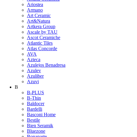
Ariostea
Armano
Art Ceramic
Art&Natura
Artkera Group
Ascale by TAU
Ascot Ceramiche
Atlantic Tiles
Atlas Concorde
AVA
Azteca
Azulejos Benadresa
Azulev
Azuliber
Azuvi
B
B-PLUS
B-Thin
Baldocer
Bardelli
Basconi Home
Bestile
Bien Seramik
Bluezone
Bonaparte