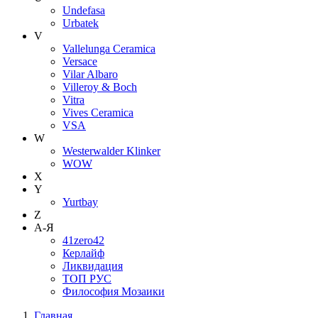
Undefasa
Urbatek
V
Vallelunga Ceramica
Versace
Vilar Albaro
Villeroy & Boch
Vitra
Vives Ceramica
VSA
W
Westerwalder Klinker
WOW
X
Y
Yurtbay
Z
А-Я
41zero42
Керлайф
Ликвидация
ТОП РУС
Философия Мозаики
Главная