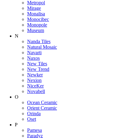
Metropol
Mirage
Monalisa
Monocibec
Monopole
Museum
N
Nanda Tiles
Natural Mosaic
Navarti
Naxos
New Tiles
New Trend
Newker
Nexion
NiceKer
Novabell
O
Ocean Ceramic
Orient Ceramic
Orinda
Oset
P
Pamesa
Paradyz