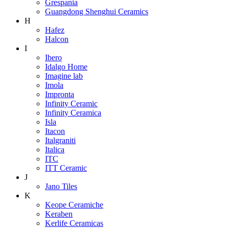
Grespania
Guangdong Shenghui Ceramics
H
Hafez
Halcon
I
Ibero
Idalgo Home
Imagine lab
Imola
Impronta
Infinity Ceramic
Infinity Ceramica
Isla
Itacon
Italgraniti
Italica
ITC
ITT Ceramic
J
Jano Tiles
K
Keope Ceramiche
Keraben
Kerlife Ceramicas