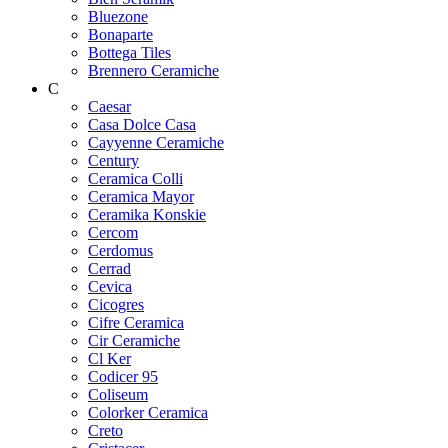
Bluezone
Bonaparte
Bottega Tiles
Brennero Ceramiche
C
Caesar
Casa Dolce Casa
Cayyenne Ceramiche
Century
Ceramica Colli
Ceramica Mayor
Ceramika Konskie
Cercom
Cerdomus
Cerrad
Cevica
Cicogres
Cifre Ceramica
Cir Ceramiche
Cl Ker
Codicer 95
Coliseum
Colorker Ceramica
Creto