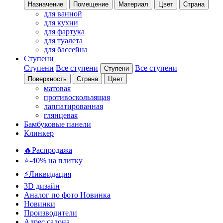
Назначение
Помещение
Материал
Цвет
Страна
для ванной
для кухни
для фартука
для туалета
для бассейна
Ступени
Ступени
Все ступени
Все ступени
Ступени
Поверхность
Страна
Цвет
матовая
противоскользящая
лаппатированная
глянцевая
Бамбуковые панели
Клинкер
🔥Распродажа
⭐-40% на плитку
⚡️Ликвидация
3D дизайн
Аналог по фото
Новинка
Новинки
Производители
Адрес салона