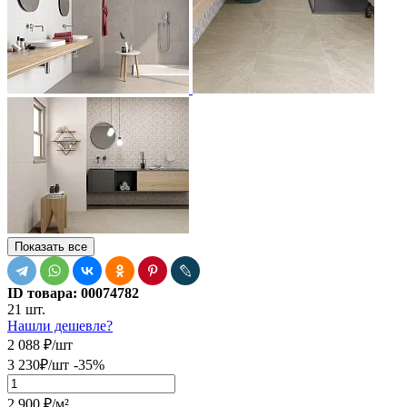
Показать все
ID товара:
00074782
21 шт.
Нашли дешевле?
2 088
₽
/шт
3 230
₽
/шт
-35%
2 900
₽
/м²