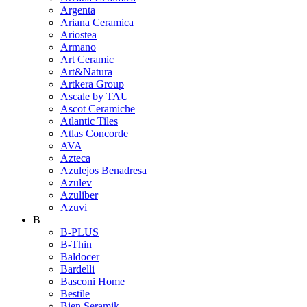
Argenta
Ariana Ceramica
Ariostea
Armano
Art Ceramic
Art&Natura
Artkera Group
Ascale by TAU
Ascot Ceramiche
Atlantic Tiles
Atlas Concorde
AVA
Azteca
Azulejos Benadresa
Azulev
Azuliber
Azuvi
B
B-PLUS
B-Thin
Baldocer
Bardelli
Basconi Home
Bestile
Bien Seramik