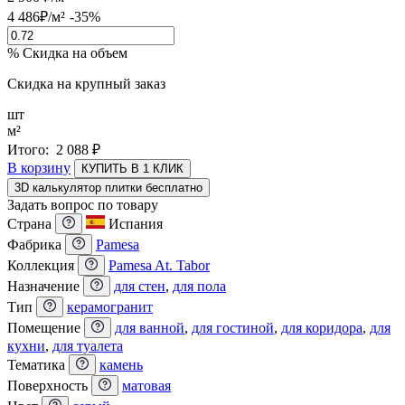
4 486
₽
/м²
-35%
% Скидка на объем
Скидка на крупный заказ
шт
м²
Итого:
2 088
₽
В корзину
КУПИТЬ В 1 КЛИК
3D калькулятор плитки бесплатно
Задать вопрос по товару
Страна
Испания
Фабрика
Pamesa
Коллекция
Pamesa At. Tabor
Назначение
для стен
,
для пола
Тип
керамогранит
Помещение
для ванной
,
для гостиной
,
для коридора
,
для
кухни
,
для туалета
Тематика
камень
Поверхность
матовая