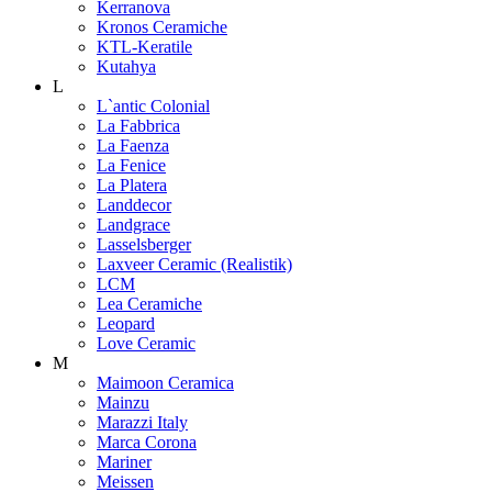
Kerranova
Kronos Ceramiche
KTL-Keratile
Kutahya
L
L`antic Colonial
La Fabbrica
La Faenza
La Fenice
La Platera
Landdecor
Landgrace
Lasselsberger
Laxveer Ceramic (Realistik)
LCM
Lea Ceramiche
Leopard
Love Ceramic
M
Maimoon Ceramica
Mainzu
Marazzi Italy
Marca Corona
Mariner
Meissen