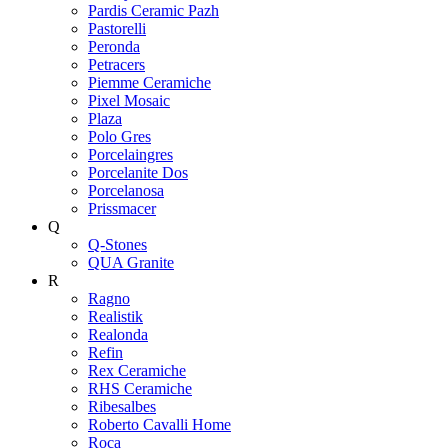
Pardis Ceramic Pazh
Pastorelli
Peronda
Petracers
Piemme Ceramiche
Pixel Mosaic
Plaza
Polo Gres
Porcelaingres
Porcelanite Dos
Porcelanosa
Prissmacer
Q
Q-Stones
QUA Granite
R
Ragno
Realistik
Realonda
Refin
Rex Ceramiche
RHS Ceramiche
Ribesalbes
Roberto Cavalli Home
Roca