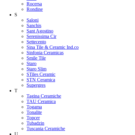
Rocersa
Rondine
S
Saloni
Sanchis
Sant Agostino
Serenissima Cir
Settecento
Sina Tile & Ceramic Ind.co
Sinfonia Ceramicas
Smile Tile
Staro
Staro Slim
STiles Ceramic
STN Ceramica
Supergres
T
Tagina Ceramiche
TAU Ceramica
Togama
Tonalite
Topcer
Tubadzin
Tuscania Ceramiche
U