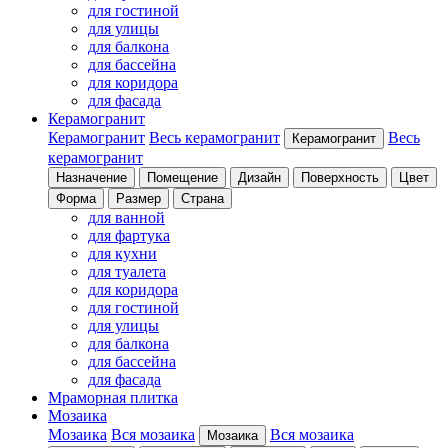
для гостиной
для улицы
для балкона
для бассейна
для коридора
для фасада
Керамогранит
Керамогранит
Весь керамогранит
Весь
Керамогранит
керамогранит
Назначение
Помещение
Дизайн
Поверхность
Цвет
Форма
Размер
Страна
для ванной
для фартука
для кухни
для туалета
для коридора
для гостиной
для улицы
для балкона
для бассейна
для фасада
Мраморная плитка
Мозаика
Мозаика
Вся мозаика
Вся мозаика
Мозаика