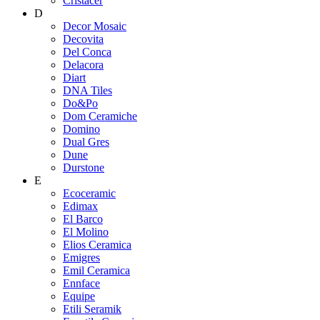
Cristacer
D
Decor Mosaic
Decovita
Del Conca
Delacora
Diart
DNA Tiles
Do&Po
Dom Ceramiche
Domino
Dual Gres
Dune
Durstone
E
Ecoceramic
Edimax
El Barco
El Molino
Elios Ceramica
Emigres
Emil Ceramica
Ennface
Equipe
Etili Seramik