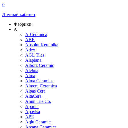
0
Личный кабинет
Фабрики:
A
A-Ceramica
ABK
Absolut Keramika
Adex
AGL Tiles
Alaplana
Alborz Ceramic
Aleluia
Alma
Alma Ceramica
Almera Ceramica
Alpas Cera
AltaCera
Amin Tile Co.
Aparici
Apavisa
APE
Aqlu Ceramic
Arcana Ceramica