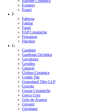
Eurotile Ceramica
Exagres
Ezarri
F
Fabresa
Fakhar
Fanal
FAP Ceramiche
Fioranese
Flaviker
G
Gambini
Gardenia Orchidea
Gayafores
Geotiles
Gigacer
Globus Ceramica
Goldis Tile
Granoland Tiles LLP
Gravita
Grazia Ceramiche
Greco Gres
Gres de Aragon
Gresant
Gresmanc