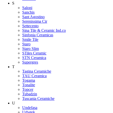
S
Saloni
Sanchis
Sant Agostino
Serenissima Cir
Settecento
Sina Tile & Ceramic Ind.co
Sinfonia Ceramicas
Smile Tile
Staro
Staro Slim
STiles Ceramic
STN Ceramica
Supergres
T
Tagina Ceramiche
TAU Ceramica
Togama
Tonalite
Topcer
Tubadzin
Tuscania Ceramiche
U
Undefasa
Urbatek