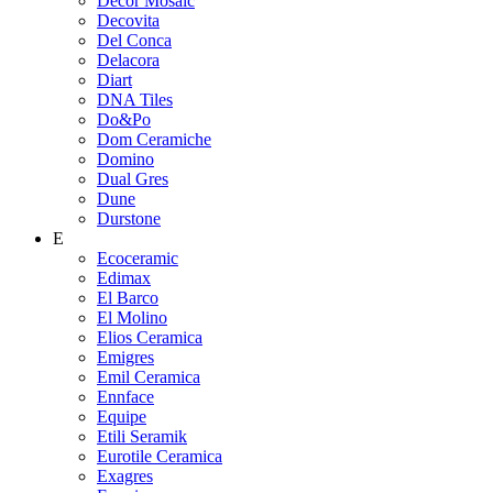
Decor Mosaic
Decovita
Del Conca
Delacora
Diart
DNA Tiles
Do&Po
Dom Ceramiche
Domino
Dual Gres
Dune
Durstone
E
Ecoceramic
Edimax
El Barco
El Molino
Elios Ceramica
Emigres
Emil Ceramica
Ennface
Equipe
Etili Seramik
Eurotile Ceramica
Exagres