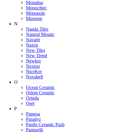
Monalisa
Monocibec
Monopole
Museum
N
Nanda Tiles
Natural Mosaic
Navarti
Naxos
New Tiles
New Trend
Newker
Nexion
NiceKer
Novabell
O
Ocean Ceramic
Orient Ceramic
Orinda
Oset
P
Pamesa
Paradyz
Pardis Ceramic Pazh
Pastorelli