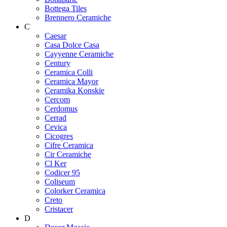
Bottega Tiles
Brennero Ceramiche
C
Caesar
Casa Dolce Casa
Cayyenne Ceramiche
Century
Ceramica Colli
Ceramica Mayor
Ceramika Konskie
Cercom
Cerdomus
Cerrad
Cevica
Cicogres
Cifre Ceramica
Cir Ceramiche
Cl Ker
Codicer 95
Coliseum
Colorker Ceramica
Creto
Cristacer
D