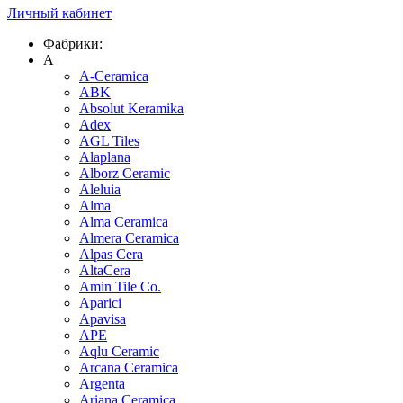
Личный кабинет
Фабрики:
A
A-Ceramica
ABK
Absolut Keramika
Adex
AGL Tiles
Alaplana
Alborz Ceramic
Aleluia
Alma
Alma Ceramica
Almera Ceramica
Alpas Cera
AltaCera
Amin Tile Co.
Aparici
Apavisa
APE
Aqlu Ceramic
Arcana Ceramica
Argenta
Ariana Ceramica