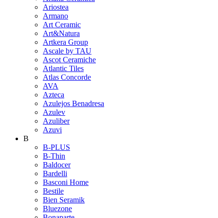
Ariostea
Armano
Art Ceramic
Art&Natura
Artkera Group
Ascale by TAU
Ascot Ceramiche
Atlantic Tiles
Atlas Concorde
AVA
Azteca
Azulejos Benadresa
Azulev
Azuliber
Azuvi
B
B-PLUS
B-Thin
Baldocer
Bardelli
Basconi Home
Bestile
Bien Seramik
Bluezone
Bonaparte