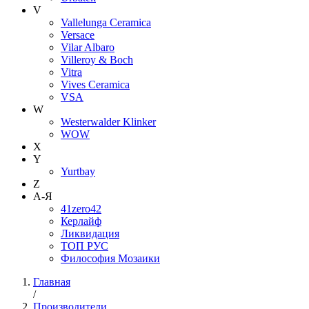
V
Vallelunga Ceramica
Versace
Vilar Albaro
Villeroy & Boch
Vitra
Vives Ceramica
VSA
W
Westerwalder Klinker
WOW
X
Y
Yurtbay
Z
А-Я
41zero42
Керлайф
Ликвидация
ТОП РУС
Философия Мозаики
Главная
/
Производители