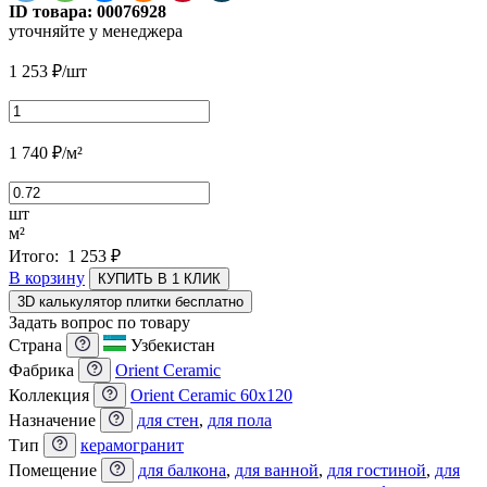
ID товара:
00076928
уточняйте у менеджера
1 253
₽
/шт
1 740
₽
/м²
шт
м²
Итого:
1 253
₽
В корзину
КУПИТЬ В 1 КЛИК
3D калькулятор плитки бесплатно
Задать вопрос по товару
Страна
Узбекистан
Фабрика
Orient Ceramic
Коллекция
Orient Ceramic 60х120
Назначение
для стен
,
для пола
Тип
керамогранит
Помещение
для балкона
,
для ванной
,
для гостиной
,
для