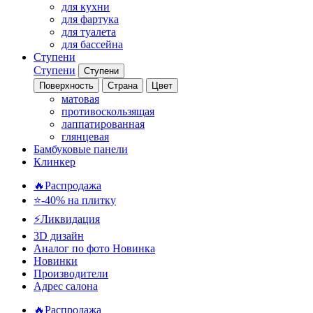
для кухни
для фартука
для туалета
для бассейна
Ступени
Ступени
Ступени
Поверхность
Страна
Цвет
матовая
противоскользящая
лаппатированная
глянцевая
Бамбуковые панели
Клинкер
🔥Распродажа
⭐-40% на плитку
⚡️Ликвидация
3D дизайн
Аналог по фото
Новинка
Новинки
Производители
Адрес салона
🔥Распродажа