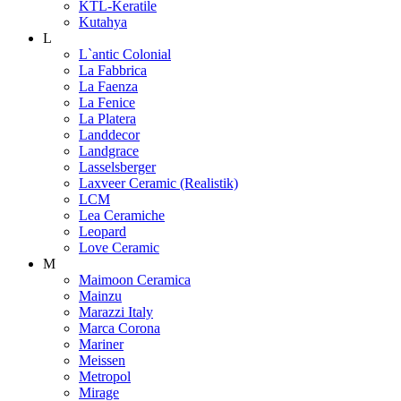
KTL-Keratile
Kutahya
L
L`antic Colonial
La Fabbrica
La Faenza
La Fenice
La Platera
Landdecor
Landgrace
Lasselsberger
Laxveer Ceramic (Realistik)
LCM
Lea Ceramiche
Leopard
Love Ceramic
M
Maimoon Ceramica
Mainzu
Marazzi Italy
Marca Corona
Mariner
Meissen
Metropol
Mirage