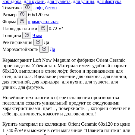
коридора
,
для кухни
,
для туалета
,
для улицы
,
для фартука
Тематика
лофт
,
бетон
Размер
60x120 см
Форма
прямоугольная
Площадь плитки
0.72 м²
Толщина
9 мм
Ректификация
Да
Морозостойкость
Да
Керамогранит Loft Now Magnum от фабрики Orient Ceramic
производства Узбекистан. Материал имеет удобный формат
60x120, выполнен в стиле лофт, бетон и предназначен для
стен, для пола. Идеальное решение для балкона, для ванной,
для гостиной, для коридора, для кухни, для туалета, для
улицы, для фартука.
Новейшие технологии в сфере оснащения производства
позволили создать уникальный продукт со следующими
характеристиками: цвет - , поверхность - , который сочетает в
себе практичность, красоту и долговечность!
Купить материал из коллекции Orient Ceramic 60х120 по цене
1 740
₽
/м² вы можете в сети магазинов "Планета плитки" или