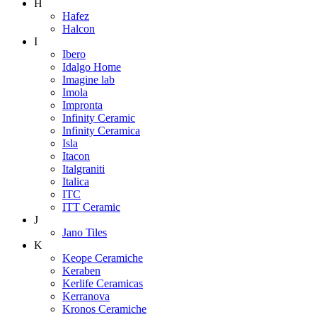
H
Hafez
Halcon
I
Ibero
Idalgo Home
Imagine lab
Imola
Impronta
Infinity Ceramic
Infinity Ceramica
Isla
Itacon
Italgraniti
Italica
ITC
ITT Ceramic
J
Jano Tiles
K
Keope Ceramiche
Keraben
Kerlife Ceramicas
Kerranova
Kronos Ceramiche