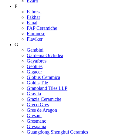
Ezarri
F
Fabresa
Fakhar
Fanal
FAP Ceramiche
Fioranese
Flaviker
G
Gambini
Gardenia Orchidea
Gayafores
Geotiles
Gigacer
Globus Ceramica
Goldis Tile
Granoland Tiles LLP
Gravita
Grazia Ceramiche
Greco Gres
Gres de Aragon
Gresant
Gresmanc
Grespania
Guangdong Shenghui Ceramics