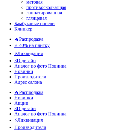
матовая
противоскользящая
лаппатированная
глянцевая
Бамбуковые панели
Клинкер
🔥Распродажа
⭐-40% на плитку
⚡️Ликвидация
3D дизайн
Аналог по фото
Новинка
Новинки
Производители
Адрес салона
🔥Распродажа
Новинки
Акции
3D дизайн
Аналог по фото
Новинка
⚡Ликвидация
Производители