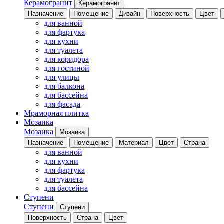
Керамогранит
Керамогранит
Назначение
Помещение
Дизайн
Поверхность
Цвет
для ванной
для фартука
для кухни
для туалета
для коридора
для гостиной
для улицы
для балкона
для бассейна
для фасада
Мраморная плитка
Мозаика
Мозаика
Мозаика
Назначение
Помещение
Материал
Цвет
Страна
для ванной
для кухни
для фартука
для туалета
для бассейна
Ступени
Ступени
Ступени
Поверхность
Страна
Цвет