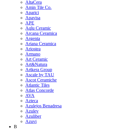
AltaCera
Amin Tile Co.
Aparici
Apavisa
APE
Aqlu Ceramic
Arcana Ceramica
Argenta
Ariana Ceramica
Ariostea
Armano
Art Ceramic
Art&Natura
Artkera Group
Ascale by TAU
Ascot Ceramiche
Atlantic Tiles
Atlas Concorde
AVA
Azteca
Azulejos Benadresa
Azulev
Azuliber
Azuvi
B