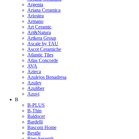
Argenta
Ariana Ceramica
Ariostea
Armano
Art Ceramic
Art&Natura
Artkera Group
Ascale by TAU
Ascot Ceramiche
Atlantic Tiles
Atlas Concorde
AVA
Azteca
Azulejos Benadresa
Azulev
Azuliber
Azuvi
B
B-PLUS
B-Thin
Baldocer
Bardelli
Basconi Home
Bestile
Bien Seramik