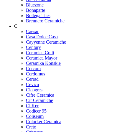
Bluezone
Bonaparte
Bottega Tiles
Brennero Ceramiche
C
Caesar
Casa Dolce Casa
Cayyenne Ceramiche
Century
Ceramica Colli
Ceramica Mayor
Ceramika Konskie
Cercom
Cerdomus
Cerrad
Cevica
Cicogres
Cifre Ceramica
Cir Ceramiche
Cl Ker
Codicer 95
Coliseum
Colorker Ceramica
Creto