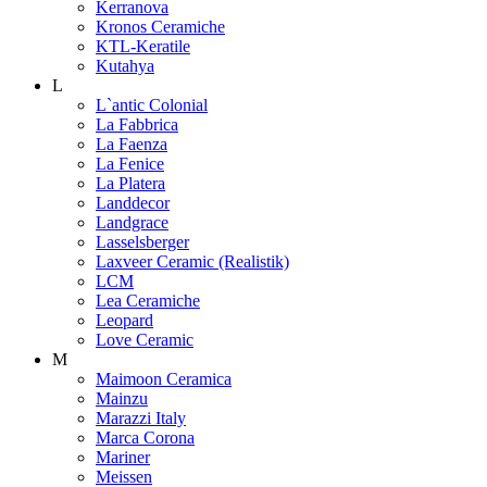
Kerranova
Kronos Ceramiche
KTL-Keratile
Kutahya
L
L`antic Colonial
La Fabbrica
La Faenza
La Fenice
La Platera
Landdecor
Landgrace
Lasselsberger
Laxveer Ceramic (Realistik)
LCM
Lea Ceramiche
Leopard
Love Ceramic
M
Maimoon Ceramica
Mainzu
Marazzi Italy
Marca Corona
Mariner
Meissen