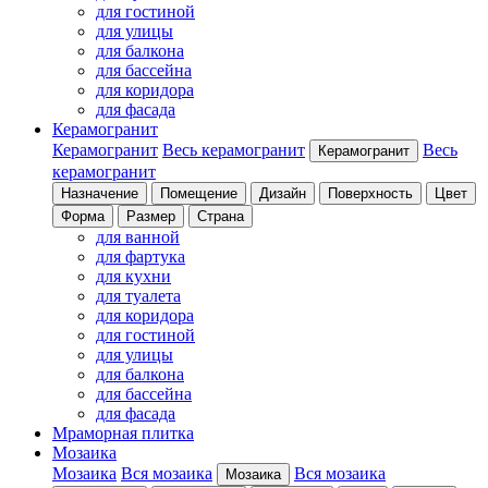
для гостиной
для улицы
для балкона
для бассейна
для коридора
для фасада
Керамогранит
Керамогранит
Весь керамогранит
Весь
Керамогранит
керамогранит
Назначение
Помещение
Дизайн
Поверхность
Цвет
Форма
Размер
Страна
для ванной
для фартука
для кухни
для туалета
для коридора
для гостиной
для улицы
для балкона
для бассейна
для фасада
Мраморная плитка
Мозаика
Мозаика
Вся мозаика
Вся мозаика
Мозаика