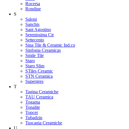
Rocersa
Rondine
S
Saloni
Sanchis
Sant Agostino
Serenissima Cir
Settecento
Sina Tile & Ceramic Ind.co
Sinfonia Ceramicas
Smile Tile
Staro
Staro Slim
STiles Ceramic
STN Ceramica
Supergres
T
Tagina Ceramiche
TAU Ceramica
Togama
Tonalite
Topcer
Tubadzin
Tuscania Ceramiche
U