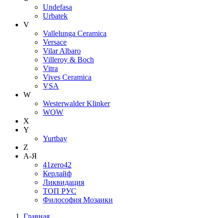
Undefasa
Urbatek
V
Vallelunga Ceramica
Versace
Vilar Albaro
Villeroy & Boch
Vitra
Vives Ceramica
VSA
W
Westerwalder Klinker
WOW
X
Y
Yurtbay
Z
А-Я
41zero42
Керлайф
Ликвидация
ТОП РУС
Философия Мозаики
Главная