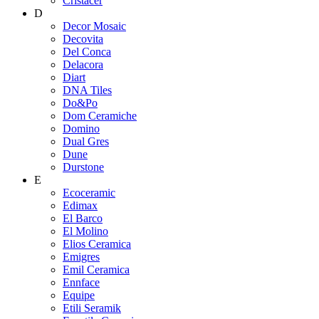
Cristacer
D
Decor Mosaic
Decovita
Del Conca
Delacora
Diart
DNA Tiles
Do&Po
Dom Ceramiche
Domino
Dual Gres
Dune
Durstone
E
Ecoceramic
Edimax
El Barco
El Molino
Elios Ceramica
Emigres
Emil Ceramica
Ennface
Equipe
Etili Seramik