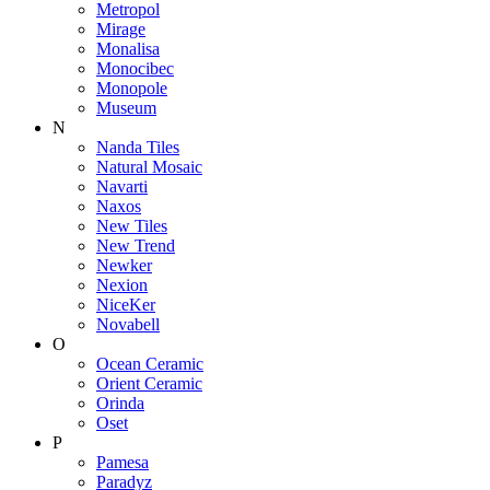
Metropol
Mirage
Monalisa
Monocibec
Monopole
Museum
N
Nanda Tiles
Natural Mosaic
Navarti
Naxos
New Tiles
New Trend
Newker
Nexion
NiceKer
Novabell
O
Ocean Ceramic
Orient Ceramic
Orinda
Oset
P
Pamesa
Paradyz