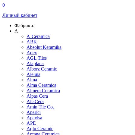
0
Личный кабинет
Фабрики:
A
A-Ceramica
ABK
Absolut Keramika
Adex
AGL Tiles
Alaplana
Alborz Ceramic
Aleluia
Alma
Alma Ceramica
Almera Ceramica
Alpas Cera
AltaCera
Amin Tile Co.
Aparici
Apavisa
APE
Aqlu Ceramic
Arcana Ceramica