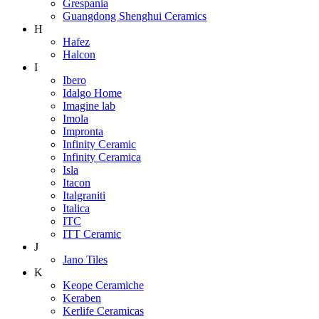
Grespania
Guangdong Shenghui Ceramics
H
Hafez
Halcon
I
Ibero
Idalgo Home
Imagine lab
Imola
Impronta
Infinity Ceramic
Infinity Ceramica
Isla
Itacon
Italgraniti
Italica
ITC
ITT Ceramic
J
Jano Tiles
K
Keope Ceramiche
Keraben
Kerlife Ceramicas