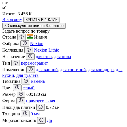
шт
м²
Итого:
3 456
₽
В корзину
КУПИТЬ В 1 КЛИК
3D калькулятор плитки бесплатно
Задать вопрос по товару
Страна
Индия
Фабрика
Nexion
Коллекция
Nexion Lithic
Назначение
для стен
,
для пола
Тип
керамогранит
Помещение
для ванной
,
для гостиной
,
для коридора
,
для
кухни
,
для туалета
Тематика
камень
Цвет
серый
Размер
60x120 см
Форма
прямоугольная
Площадь плитки
0.72 м²
Толщина
9 мм
Морозостойкость
Да