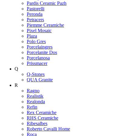
Pardis Ceramic Pazh
Pastorelli
Peronda
Petracers
Piemme Ceramiche
Pixel Mosaic
Plaza
Polo Gres
Porcelaingres
Porcelanite Dos
Porcelanosa
Prissmacer
Q
Q-Stones
QUA Granite
R
Ragno
Realistik
Realonda
Refin
Rex Ceramiche
RHS Ceramiche
Ribesalbes
Roberto Cavalli Home
Roca