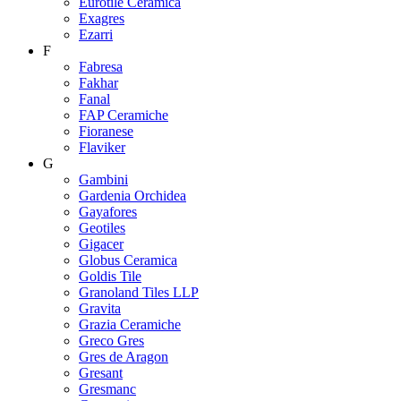
Eurotile Ceramica
Exagres
Ezarri
F
Fabresa
Fakhar
Fanal
FAP Ceramiche
Fioranese
Flaviker
G
Gambini
Gardenia Orchidea
Gayafores
Geotiles
Gigacer
Globus Ceramica
Goldis Tile
Granoland Tiles LLP
Gravita
Grazia Ceramiche
Greco Gres
Gres de Aragon
Gresant
Gresmanc