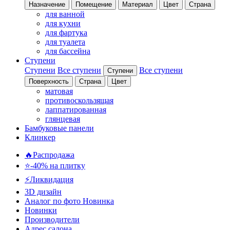
Назначение
Помещение
Материал
Цвет
Страна
для ванной
для кухни
для фартука
для туалета
для бассейна
Ступени
Ступени
Все ступени
Все ступени
Ступени
Поверхность
Страна
Цвет
матовая
противоскользящая
лаппатированная
глянцевая
Бамбуковые панели
Клинкер
🔥Распродажа
⭐-40% на плитку
⚡️Ликвидация
3D дизайн
Аналог по фото
Новинка
Новинки
Производители
Адрес салона