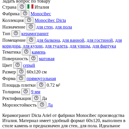
Задать вопрос по товару
Страна
Италия
Фабрика
Monocibec
Коллекция
Monocibec Dicta
Назначение
для стен
,
для пола
Тип
керамогранит
Помещение
для балкона
,
для ванной
,
для гостиной
,
для
коридора
,
для кухни
,
для туалета
,
для улицы
,
для фартука
Тематика
камень
Поверхность
матовая
Цвет
серый
Размер
60x120 см
Форма
прямоугольная
Площадь плитки
0.72 м²
Толщина
9 мм
Ректификация
Да
Морозостойкость
Да
Керамогранит Dicta Ariel от фабрики Monocibec производства
Италия. Материал имеет удобный формат 60x120, выполнен в
стиле камень и предназначен для стен, для пола. Идеальное