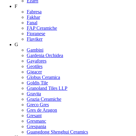
Ezarri
F
Fabresa
Fakhar
Fanal
FAP Ceramiche
Fioranese
Flaviker
G
Gambini
Gardenia Orchidea
Gayafores
Geotiles
Gigacer
Globus Ceramica
Goldis Tile
Granoland Tiles LLP
Gravita
Grazia Ceramiche
Greco Gres
Gres de Aragon
Gresant
Gresmanc
Grespania
Guangdong Shenghui Ceramics