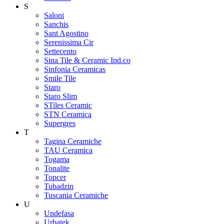
S
Saloni
Sanchis
Sant Agostino
Serenissima Cir
Settecento
Sina Tile & Ceramic Ind.co
Sinfonia Ceramicas
Smile Tile
Staro
Staro Slim
STiles Ceramic
STN Ceramica
Supergres
T
Tagina Ceramiche
TAU Ceramica
Togama
Tonalite
Topcer
Tubadzin
Tuscania Ceramiche
U
Undefasa
Urbatek