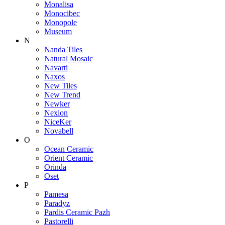
Monalisa
Monocibec
Monopole
Museum
N
Nanda Tiles
Natural Mosaic
Navarti
Naxos
New Tiles
New Trend
Newker
Nexion
NiceKer
Novabell
O
Ocean Ceramic
Orient Ceramic
Orinda
Oset
P
Pamesa
Paradyz
Pardis Ceramic Pazh
Pastorelli