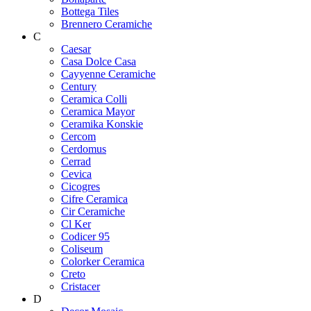
Bottega Tiles
Brennero Ceramiche
C
Caesar
Casa Dolce Casa
Cayyenne Ceramiche
Century
Ceramica Colli
Ceramica Mayor
Ceramika Konskie
Cercom
Cerdomus
Cerrad
Cevica
Cicogres
Cifre Ceramica
Cir Ceramiche
Cl Ker
Codicer 95
Coliseum
Colorker Ceramica
Creto
Cristacer
D