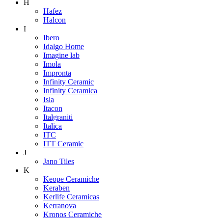
H
Hafez
Halcon
I
Ibero
Idalgo Home
Imagine lab
Imola
Impronta
Infinity Ceramic
Infinity Ceramica
Isla
Itacon
Italgraniti
Italica
ITC
ITT Ceramic
J
Jano Tiles
K
Keope Ceramiche
Keraben
Kerlife Ceramicas
Kerranova
Kronos Ceramiche