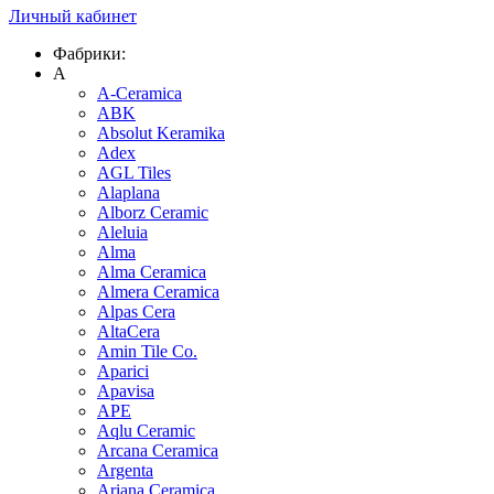
Личный кабинет
Фабрики:
A
A-Ceramica
ABK
Absolut Keramika
Adex
AGL Tiles
Alaplana
Alborz Ceramic
Aleluia
Alma
Alma Ceramica
Almera Ceramica
Alpas Cera
AltaCera
Amin Tile Co.
Aparici
Apavisa
APE
Aqlu Ceramic
Arcana Ceramica
Argenta
Ariana Ceramica