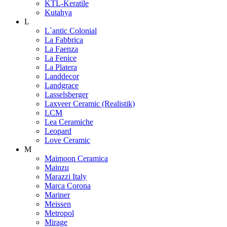
KTL-Keratile
Kutahya
L
L`antic Colonial
La Fabbrica
La Faenza
La Fenice
La Platera
Landdecor
Landgrace
Lasselsberger
Laxveer Ceramic (Realistik)
LCM
Lea Ceramiche
Leopard
Love Ceramic
M
Maimoon Ceramica
Mainzu
Marazzi Italy
Marca Corona
Mariner
Meissen
Metropol
Mirage