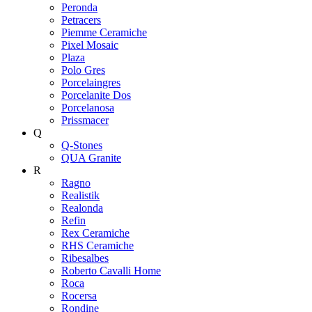
Peronda
Petracers
Piemme Ceramiche
Pixel Mosaic
Plaza
Polo Gres
Porcelaingres
Porcelanite Dos
Porcelanosa
Prissmacer
Q
Q-Stones
QUA Granite
R
Ragno
Realistik
Realonda
Refin
Rex Ceramiche
RHS Ceramiche
Ribesalbes
Roberto Cavalli Home
Roca
Rocersa
Rondine