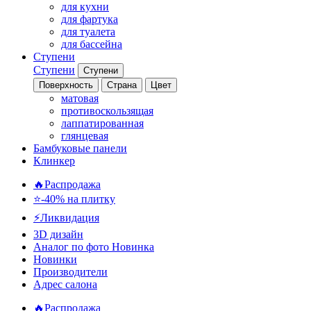
для кухни
для фартука
для туалета
для бассейна
Ступени
Ступени
Ступени
Поверхность
Страна
Цвет
матовая
противоскользящая
лаппатированная
глянцевая
Бамбуковые панели
Клинкер
🔥Распродажа
⭐-40% на плитку
⚡️Ликвидация
3D дизайн
Аналог по фото
Новинка
Новинки
Производители
Адрес салона
🔥Распродажа