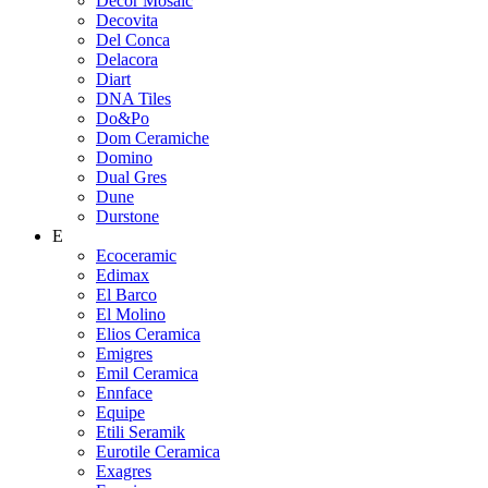
Decor Mosaic
Decovita
Del Conca
Delacora
Diart
DNA Tiles
Do&Po
Dom Ceramiche
Domino
Dual Gres
Dune
Durstone
E
Ecoceramic
Edimax
El Barco
El Molino
Elios Ceramica
Emigres
Emil Ceramica
Ennface
Equipe
Etili Seramik
Eurotile Ceramica
Exagres