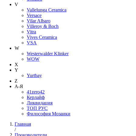
V
Vallelunga Ceramica
Versace
Vilar Albaro
Villeroy & Boch
Vitra
Vives Ceramica
VSA
W
Westerwalder Klinker
WOW
X
Y
Yurtbay
Z
А-Я
41zero42
Керлайф
Ликвидация
ТОП РУС
Философия Мозаики
Главная
/
Производители