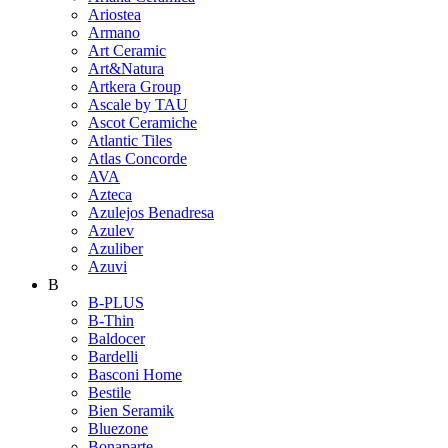
Ariostea
Armano
Art Ceramic
Art&Natura
Artkera Group
Ascale by TAU
Ascot Ceramiche
Atlantic Tiles
Atlas Concorde
AVA
Azteca
Azulejos Benadresa
Azulev
Azuliber
Azuvi
B
B-PLUS
B-Thin
Baldocer
Bardelli
Basconi Home
Bestile
Bien Seramik
Bluezone
Bonaparte