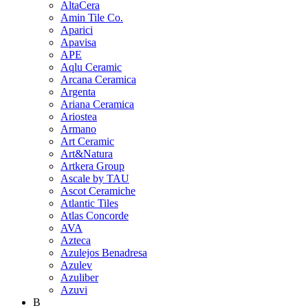
AltaCera
Amin Tile Co.
Aparici
Apavisa
APE
Aqlu Ceramic
Arcana Ceramica
Argenta
Ariana Ceramica
Ariostea
Armano
Art Ceramic
Art&Natura
Artkera Group
Ascale by TAU
Ascot Ceramiche
Atlantic Tiles
Atlas Concorde
AVA
Azteca
Azulejos Benadresa
Azulev
Azuliber
Azuvi
B