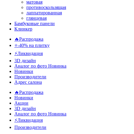
матовая
противоскользящая
лаппатированная
глянцевая
Бамбуковые панели
Клинкер
🔥Распродажа
⭐-40% на плитку
⚡️Ликвидация
3D дизайн
Аналог по фото
Новинка
Новинки
Производители
Адрес салона
🔥Распродажа
Новинки
Акции
3D дизайн
Аналог по фото
Новинка
⚡Ликвидация
Производители