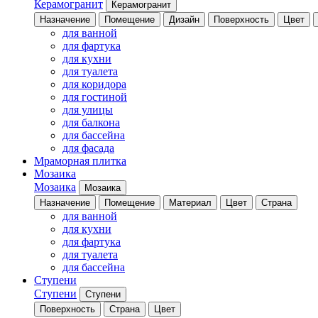
Керамогранит
Керамогранит
Назначение
Помещение
Дизайн
Поверхность
Цвет
для ванной
для фартука
для кухни
для туалета
для коридора
для гостиной
для улицы
для балкона
для бассейна
для фасада
Мраморная плитка
Мозаика
Мозаика
Мозаика
Назначение
Помещение
Материал
Цвет
Страна
для ванной
для кухни
для фартука
для туалета
для бассейна
Ступени
Ступени
Ступени
Поверхность
Страна
Цвет