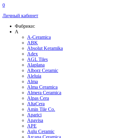
0
Личный кабинет
Фабрики:
A
A-Ceramica
ABK
Absolut Keramika
Adex
AGL Tiles
Alaplana
Alborz Ceramic
Aleluia
Alma
Alma Ceramica
Almera Ceramica
Alpas Cera
AltaCera
Amin Tile Co.
Aparici
Apavisa
APE
Aqlu Ceramic
Arcana Ceramica