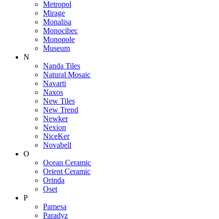
Metropol
Mirage
Monalisa
Monocibec
Monopole
Museum
N
Nanda Tiles
Natural Mosaic
Navarti
Naxos
New Tiles
New Trend
Newker
Nexion
NiceKer
Novabell
O
Ocean Ceramic
Orient Ceramic
Orinda
Oset
P
Pamesa
Paradyz