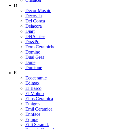
Cristacer
D
Decor Mosaic
Decovita
Del Conca
Delacora
Diart
DNA Tiles
Do&Po
Dom Ceramiche
Domino
Dual Gres
Dune
Durstone
E
Ecoceramic
Edimax
El Barco
El Molino
Elios Ceramica
Emigres
Emil Ceramica
Ennface
Equipe
Etili Seramik