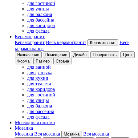
для гостиной
для улицы
для балкона
для бассейна
для коридора
для фасада
Керамогранит
Керамогранит
Весь керамогранит
Весь
Керамогранит
керамогранит
Назначение
Помещение
Дизайн
Поверхность
Цвет
Форма
Размер
Страна
для ванной
для фартука
для кухни
для туалета
для коридора
для гостиной
для улицы
для балкона
для бассейна
для фасада
Мраморная плитка
Мозаика
Мозаика
Вся мозаика
Вся мозаика
Мозаика