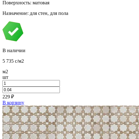
Поверхность: матовая
Назначение: для стен, для пола
В наличии
5 735
c
/м2
м2
шт
229
₽
В корзину