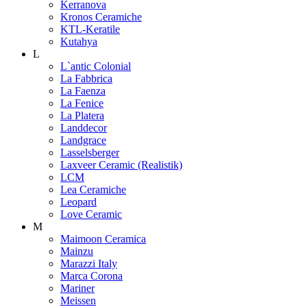
Kerranova
Kronos Ceramiche
KTL-Keratile
Kutahya
L
L`antic Colonial
La Fabbrica
La Faenza
La Fenice
La Platera
Landdecor
Landgrace
Lasselsberger
Laxveer Ceramic (Realistik)
LCM
Lea Ceramiche
Leopard
Love Ceramic
M
Maimoon Ceramica
Mainzu
Marazzi Italy
Marca Corona
Mariner
Meissen