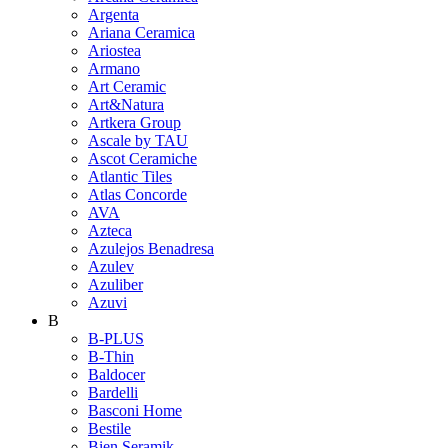
Argenta
Ariana Ceramica
Ariostea
Armano
Art Ceramic
Art&Natura
Artkera Group
Ascale by TAU
Ascot Ceramiche
Atlantic Tiles
Atlas Concorde
AVA
Azteca
Azulejos Benadresa
Azulev
Azuliber
Azuvi
B
B-PLUS
B-Thin
Baldocer
Bardelli
Basconi Home
Bestile
Bien Seramik