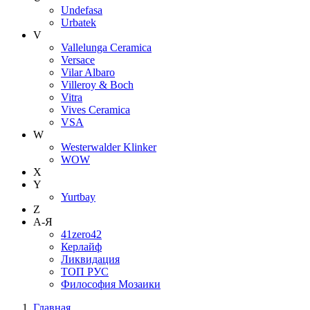
Undefasa
Urbatek
V
Vallelunga Ceramica
Versace
Vilar Albaro
Villeroy & Boch
Vitra
Vives Ceramica
VSA
W
Westerwalder Klinker
WOW
X
Y
Yurtbay
Z
А-Я
41zero42
Керлайф
Ликвидация
ТОП РУС
Философия Мозаики
Главная