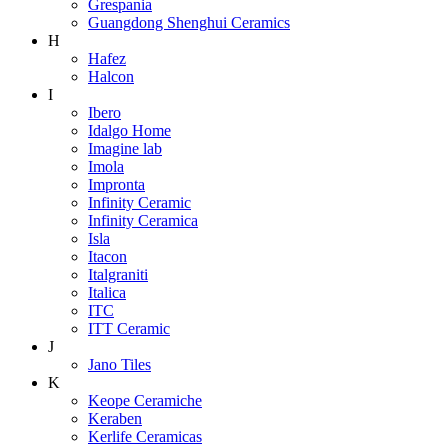
Grespania
Guangdong Shenghui Ceramics
H
Hafez
Halcon
I
Ibero
Idalgo Home
Imagine lab
Imola
Impronta
Infinity Ceramic
Infinity Ceramica
Isla
Itacon
Italgraniti
Italica
ITC
ITT Ceramic
J
Jano Tiles
K
Keope Ceramiche
Keraben
Kerlife Ceramicas