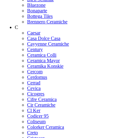
Bluezone
Bonaparte
Bottega Tiles
Brennero Ceramiche
C
Caesar
Casa Dolce Casa
Cayyenne Ceramiche
Century
Ceramica Colli
Ceramica Mayor
Ceramika Konskie
Cercom
Cerdomus
Cerrad
Cevica
Cicogres
Cifre Ceramica
Cir Ceramiche
Cl Ker
Codicer 95
Coliseum
Colorker Ceramica
Creto