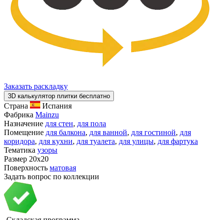
Заказать раскладку
3D калькулятор плитки бесплатно
Страна
Испания
Фабрика
Mainzu
Назначение
для стен
,
для пола
Помещение
для балкона
,
для ванной
,
для гостиной
,
для
коридора
,
для кухни
,
для туалета
,
для улицы
,
для фартука
Тематика
узоры
Размер
20x20
Поверхность
матовая
Задать вопрос по коллекции
Складская программа