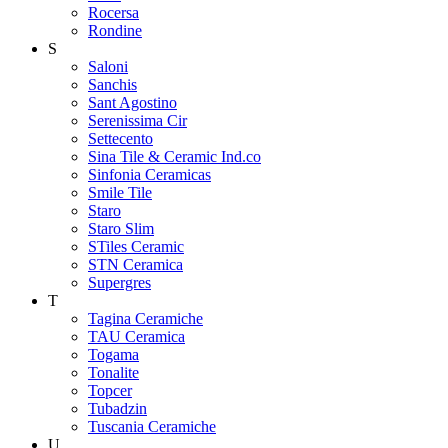
Rocersa
Rondine
S
Saloni
Sanchis
Sant Agostino
Serenissima Cir
Settecento
Sina Tile & Ceramic Ind.co
Sinfonia Ceramicas
Smile Tile
Staro
Staro Slim
STiles Ceramic
STN Ceramica
Supergres
T
Tagina Ceramiche
TAU Ceramica
Togama
Tonalite
Topcer
Tubadzin
Tuscania Ceramiche
U