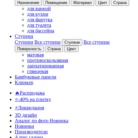
Назначение
Помещение
Материал
Цвет
Страна
для ванной
для кухни
для фартука
для туалета
для бассейна
Ступени
Ступени
Все ступени
Все ступени
Ступени
Поверхность
Страна
Цвет
матовая
противоскользящая
лаппатированная
глянцевая
Бамбуковые панели
Клинкер
🔥Распродажа
⭐-40% на плитку
⚡️Ликвидация
3D дизайн
Аналог по фото
Новинка
Новинки
Производители
Адрес салона