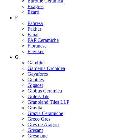
Eurotile Ceramica
Exagres
Ezarri
F
Fabresa
Fakhar
Fanal
FAP Ceramiche
Fioranese
Flaviker
G
Gambini
Gardenia Orchidea
Gayafores
Geotiles
Gigacer
Globus Ceramica
Goldis Tile
Granoland Tiles LLP
Gravita
Grazia Ceramiche
Greco Gres
Gres de Aragon
Gresant
Gresmanc