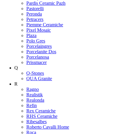
Pardis Ceramic Pazh
Pastorelli
Peronda
Petracers
Piemme Ceramiche
Pixel Mosaic
Plaza
Polo Gres
Porcelaingres
Porcelanite Dos
Porcelanosa
Prissmacer
Q
Q-Stones
QUA Granite
R
Ragno
Realistik
Realonda
Refin
Rex Ceramiche
RHS Ceramiche
Ribesalbes
Roberto Cavalli Home
Roca