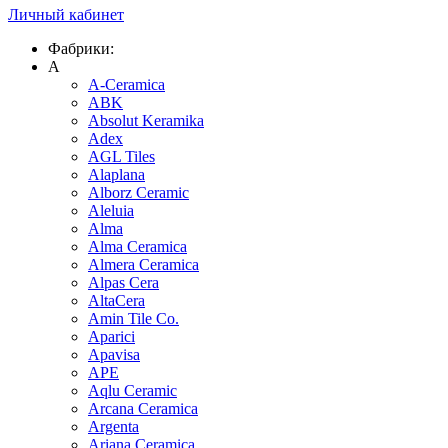
Личный кабинет
Фабрики:
A
A-Ceramica
ABK
Absolut Keramika
Adex
AGL Tiles
Alaplana
Alborz Ceramic
Aleluia
Alma
Alma Ceramica
Almera Ceramica
Alpas Cera
AltaCera
Amin Tile Co.
Aparici
Apavisa
APE
Aqlu Ceramic
Arcana Ceramica
Argenta
Ariana Ceramica