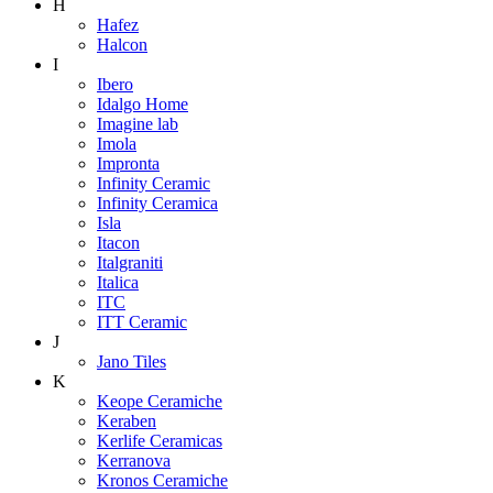
H
Hafez
Halcon
I
Ibero
Idalgo Home
Imagine lab
Imola
Impronta
Infinity Ceramic
Infinity Ceramica
Isla
Itacon
Italgraniti
Italica
ITC
ITT Ceramic
J
Jano Tiles
K
Keope Ceramiche
Keraben
Kerlife Ceramicas
Kerranova
Kronos Ceramiche