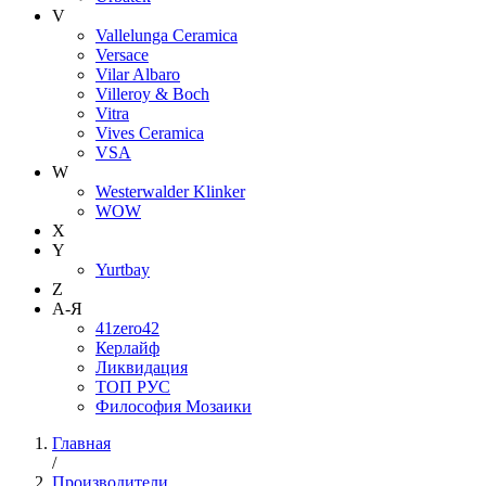
V
Vallelunga Ceramica
Versace
Vilar Albaro
Villeroy & Boch
Vitra
Vives Ceramica
VSA
W
Westerwalder Klinker
WOW
X
Y
Yurtbay
Z
А-Я
41zero42
Керлайф
Ликвидация
ТОП РУС
Философия Мозаики
Главная
/
Производители