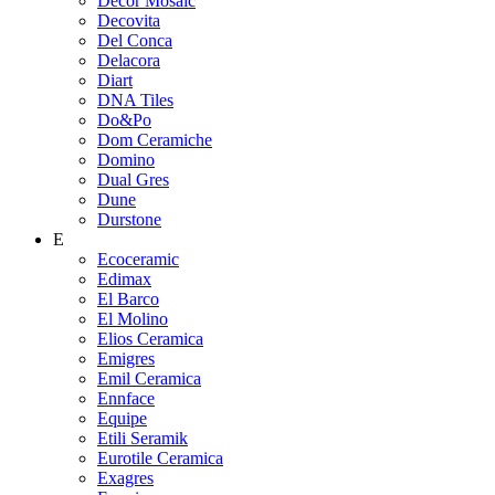
Decor Mosaic
Decovita
Del Conca
Delacora
Diart
DNA Tiles
Do&Po
Dom Ceramiche
Domino
Dual Gres
Dune
Durstone
E
Ecoceramic
Edimax
El Barco
El Molino
Elios Ceramica
Emigres
Emil Ceramica
Ennface
Equipe
Etili Seramik
Eurotile Ceramica
Exagres