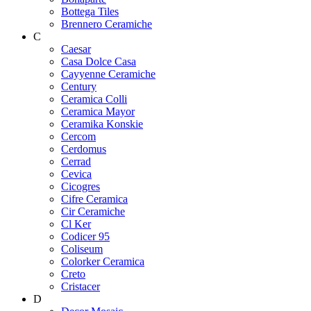
Bottega Tiles
Brennero Ceramiche
C
Caesar
Casa Dolce Casa
Cayyenne Ceramiche
Century
Ceramica Colli
Ceramica Mayor
Ceramika Konskie
Cercom
Cerdomus
Cerrad
Cevica
Cicogres
Cifre Ceramica
Cir Ceramiche
Cl Ker
Codicer 95
Coliseum
Colorker Ceramica
Creto
Cristacer
D