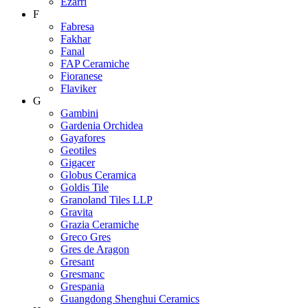
Ezarri
F
Fabresa
Fakhar
Fanal
FAP Ceramiche
Fioranese
Flaviker
G
Gambini
Gardenia Orchidea
Gayafores
Geotiles
Gigacer
Globus Ceramica
Goldis Tile
Granoland Tiles LLP
Gravita
Grazia Ceramiche
Greco Gres
Gres de Aragon
Gresant
Gresmanc
Grespania
Guangdong Shenghui Ceramics