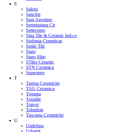
S
Saloni
Sanchis
Sant Agostino
Serenissima Cir
Settecento
Sina Tile & Ceramic Ind.co
Sinfonia Ceramicas
Smile Tile
Staro
Staro Slim
STiles Ceramic
STN Ceramica
Supergres
T
Tagina Ceramiche
TAU Ceramica
Togama
Tonalite
Topcer
Tubadzin
Tuscania Ceramiche
U
Undefasa
Urbatek