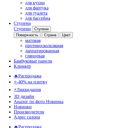
для кухни
для фартука
для туалета
для бассейна
Ступени
Ступени
Ступени
Поверхность
Страна
Цвет
матовая
противоскользящая
лаппатированная
глянцевая
Бамбуковые панели
Клинкер
🔥Распродажа
⭐-40% на плитку
⚡️Ликвидация
3D дизайн
Аналог по фото
Новинка
Новинки
Производители
Адрес салона
🔥Распродажа