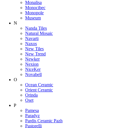
Monalisa
Monocibec
Monopole
Museum
N
Nanda Tiles
Natural Mosaic
Navarti
Naxos
New Tiles
New Trend
Newker
Nexion
NiceKer
Novabell
O
Ocean Ceramic
Orient Ceramic
Orinda
Oset
P
Pamesa
Paradyz
Pardis Ceramic Pazh
Pastorelli