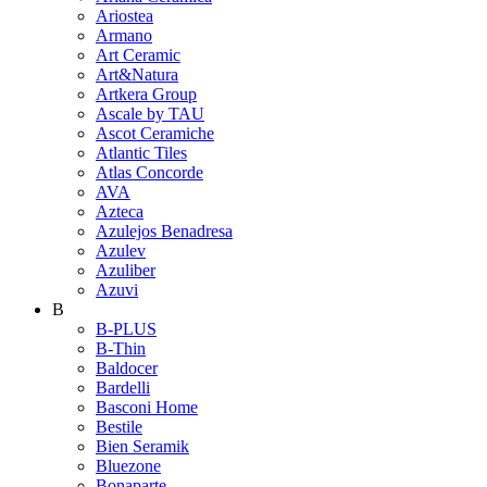
Ariostea
Armano
Art Ceramic
Art&Natura
Artkera Group
Ascale by TAU
Ascot Ceramiche
Atlantic Tiles
Atlas Concorde
AVA
Azteca
Azulejos Benadresa
Azulev
Azuliber
Azuvi
B
B-PLUS
B-Thin
Baldocer
Bardelli
Basconi Home
Bestile
Bien Seramik
Bluezone
Bonaparte