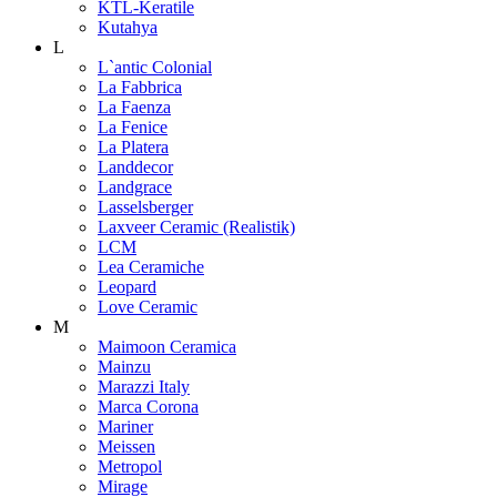
KTL-Keratile
Kutahya
L
L`antic Colonial
La Fabbrica
La Faenza
La Fenice
La Platera
Landdecor
Landgrace
Lasselsberger
Laxveer Ceramic (Realistik)
LCM
Lea Ceramiche
Leopard
Love Ceramic
M
Maimoon Ceramica
Mainzu
Marazzi Italy
Marca Corona
Mariner
Meissen
Metropol
Mirage