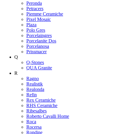
Peronda
Petracers
Piemme Ceramiche
Pixel Mosaic
Plaza
Polo Gres
Porcelaingres
Porcelanite Dos
Porcelanosa
Prissmacer
Q
Q-Stones
QUA Granite
R
Ragno
Realistik
Realonda
Refin
Rex Ceramiche
RHS Ceramiche
Ribesalbes
Roberto Cavalli Home
Roca
Rocersa
Rondine