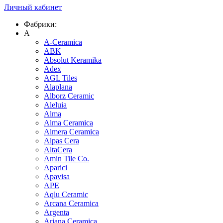
Личный кабинет
Фабрики:
A
A-Ceramica
ABK
Absolut Keramika
Adex
AGL Tiles
Alaplana
Alborz Ceramic
Aleluia
Alma
Alma Ceramica
Almera Ceramica
Alpas Cera
AltaCera
Amin Tile Co.
Aparici
Apavisa
APE
Aqlu Ceramic
Arcana Ceramica
Argenta
Ariana Ceramica