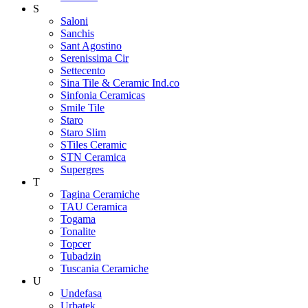
S
Saloni
Sanchis
Sant Agostino
Serenissima Cir
Settecento
Sina Tile & Ceramic Ind.co
Sinfonia Ceramicas
Smile Tile
Staro
Staro Slim
STiles Ceramic
STN Ceramica
Supergres
T
Tagina Ceramiche
TAU Ceramica
Togama
Tonalite
Topcer
Tubadzin
Tuscania Ceramiche
U
Undefasa
Urbatek