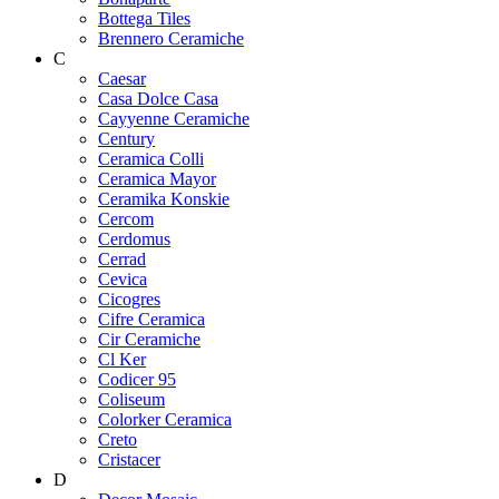
Bottega Tiles
Brennero Ceramiche
C
Caesar
Casa Dolce Casa
Cayyenne Ceramiche
Century
Ceramica Colli
Ceramica Mayor
Ceramika Konskie
Cercom
Cerdomus
Cerrad
Cevica
Cicogres
Cifre Ceramica
Cir Ceramiche
Cl Ker
Codicer 95
Coliseum
Colorker Ceramica
Creto
Cristacer
D