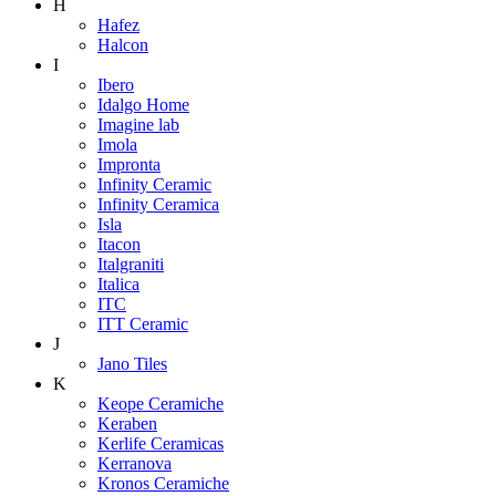
H
Hafez
Halcon
I
Ibero
Idalgo Home
Imagine lab
Imola
Impronta
Infinity Ceramic
Infinity Ceramica
Isla
Itacon
Italgraniti
Italica
ITC
ITT Ceramic
J
Jano Tiles
K
Keope Ceramiche
Keraben
Kerlife Ceramicas
Kerranova
Kronos Ceramiche