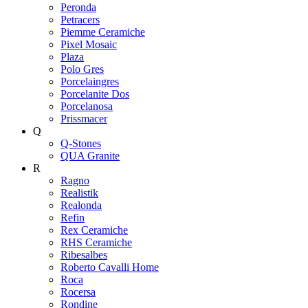
Peronda
Petracers
Piemme Ceramiche
Pixel Mosaic
Plaza
Polo Gres
Porcelaingres
Porcelanite Dos
Porcelanosa
Prissmacer
Q
Q-Stones
QUA Granite
R
Ragno
Realistik
Realonda
Refin
Rex Ceramiche
RHS Ceramiche
Ribesalbes
Roberto Cavalli Home
Roca
Rocersa
Rondine