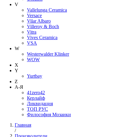
V
Vallelunga Ceramica
Versace
Vilar Albaro
Villeroy & Boch
Vitra
Vives Ceramica
VSA
W
Westerwalder Klinker
WOW
X
Y
Yurtbay
Z
А-Я
41zero42
Керлайф
Ликвидация
ТОП РУС
Философия Мозаики
Главная
/
Производители