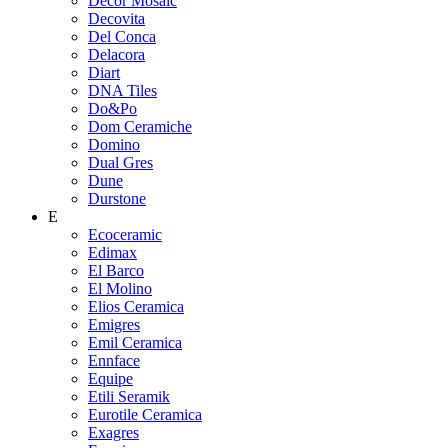
Decor Mosaic
Decovita
Del Conca
Delacora
Diart
DNA Tiles
Do&Po
Dom Ceramiche
Domino
Dual Gres
Dune
Durstone
E
Ecoceramic
Edimax
El Barco
El Molino
Elios Ceramica
Emigres
Emil Ceramica
Ennface
Equipe
Etili Seramik
Eurotile Ceramica
Exagres