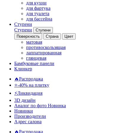
для кухни
для фартука
для туалета
для бассейна
Ступени
Ступени
Ступени
Поверхность
Страна
Цвет
матовая
противоскользящая
лаппатированная
глянцевая
Бамбуковые панели
Клинкер
🔥Распродажа
⭐-40% на плитку
⚡️Ликвидация
3D дизайн
Аналог по фото
Новинка
Новинки
Производители
Адрес салона
🔥Распродажа