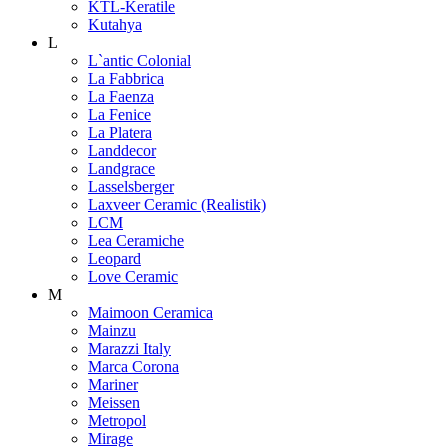
KTL-Keratile
Kutahya
L
L`antic Colonial
La Fabbrica
La Faenza
La Fenice
La Platera
Landdecor
Landgrace
Lasselsberger
Laxveer Ceramic (Realistik)
LCM
Lea Ceramiche
Leopard
Love Ceramic
M
Maimoon Ceramica
Mainzu
Marazzi Italy
Marca Corona
Mariner
Meissen
Metropol
Mirage