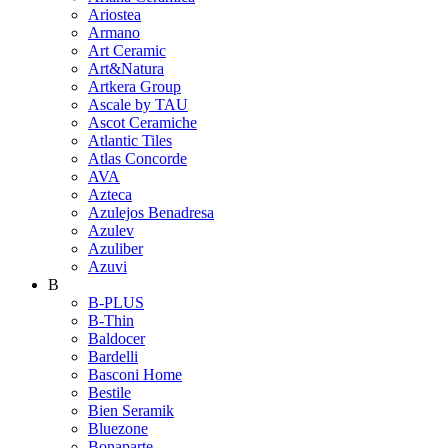
Ariostea
Armano
Art Ceramic
Art&Natura
Artkera Group
Ascale by TAU
Ascot Ceramiche
Atlantic Tiles
Atlas Concorde
AVA
Azteca
Azulejos Benadresa
Azulev
Azuliber
Azuvi
B
B-PLUS
B-Thin
Baldocer
Bardelli
Basconi Home
Bestile
Bien Seramik
Bluezone
Bonaparte