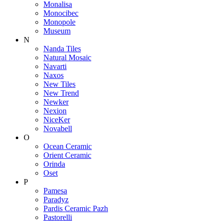
Monalisa
Monocibec
Monopole
Museum
N
Nanda Tiles
Natural Mosaic
Navarti
Naxos
New Tiles
New Trend
Newker
Nexion
NiceKer
Novabell
O
Ocean Ceramic
Orient Ceramic
Orinda
Oset
P
Pamesa
Paradyz
Pardis Ceramic Pazh
Pastorelli