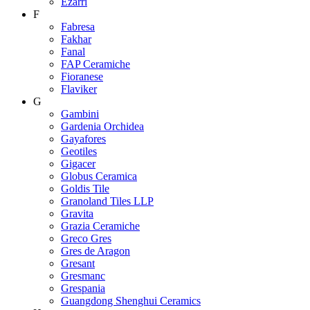
Ezarri
F
Fabresa
Fakhar
Fanal
FAP Ceramiche
Fioranese
Flaviker
G
Gambini
Gardenia Orchidea
Gayafores
Geotiles
Gigacer
Globus Ceramica
Goldis Tile
Granoland Tiles LLP
Gravita
Grazia Ceramiche
Greco Gres
Gres de Aragon
Gresant
Gresmanc
Grespania
Guangdong Shenghui Ceramics