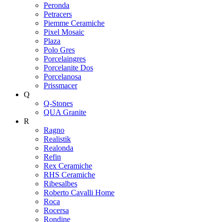
Peronda
Petracers
Piemme Ceramiche
Pixel Mosaic
Plaza
Polo Gres
Porcelaingres
Porcelanite Dos
Porcelanosa
Prissmacer
Q
Q-Stones
QUA Granite
R
Ragno
Realistik
Realonda
Refin
Rex Ceramiche
RHS Ceramiche
Ribesalbes
Roberto Cavalli Home
Roca
Rocersa
Rondine