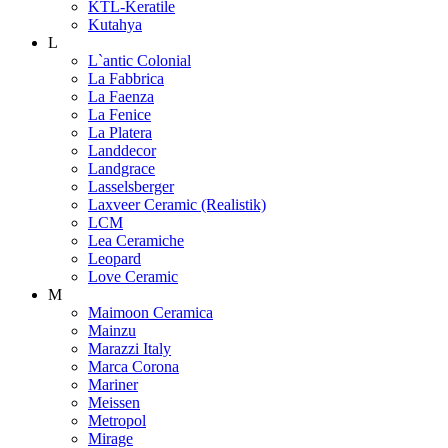
KTL-Keratile
Kutahya
L
L`antic Colonial
La Fabbrica
La Faenza
La Fenice
La Platera
Landdecor
Landgrace
Lasselsberger
Laxveer Ceramic (Realistik)
LCM
Lea Ceramiche
Leopard
Love Ceramic
M
Maimoon Ceramica
Mainzu
Marazzi Italy
Marca Corona
Mariner
Meissen
Metropol
Mirage