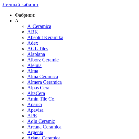
Личный кабинет
Фабрики:
A
A-Ceramica
ABK
Absolut Keramika
Adex
AGL Tiles
Alaplana
Alborz Ceramic
Aleluia
Alma
Alma Ceramica
Almera Ceramica
Alpas Cera
AltaCera
Amin Tile Co.
Aparici
Apavisa
APE
Aqlu Ceramic
Arcana Ceramica
Argenta
Ariana Ceramica