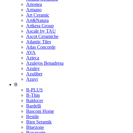
Ariostea
Armano
Art Ceramic
Art&Natura
Artkera Group
Ascale by TAU
Ascot Ceramiche
Atlantic Tiles
Atlas Concorde
AVA
Azteca
Azulejos Benadresa
Azulev
Azuliber
Azuvi
B
B-PLUS
B-Thin
Baldocer
Bardelli
Basconi Home
Bestile
Bien Seramik
Bluezone
Bonaparte