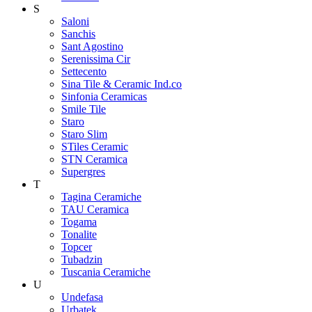
S
Saloni
Sanchis
Sant Agostino
Serenissima Cir
Settecento
Sina Tile & Ceramic Ind.co
Sinfonia Ceramicas
Smile Tile
Staro
Staro Slim
STiles Ceramic
STN Ceramica
Supergres
T
Tagina Ceramiche
TAU Ceramica
Togama
Tonalite
Topcer
Tubadzin
Tuscania Ceramiche
U
Undefasa
Urbatek