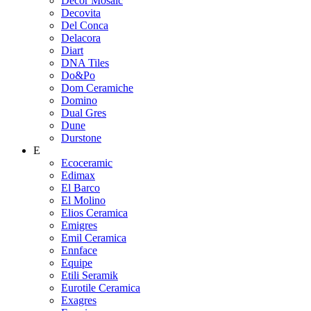
Decor Mosaic
Decovita
Del Conca
Delacora
Diart
DNA Tiles
Do&Po
Dom Ceramiche
Domino
Dual Gres
Dune
Durstone
E
Ecoceramic
Edimax
El Barco
El Molino
Elios Ceramica
Emigres
Emil Ceramica
Ennface
Equipe
Etili Seramik
Eurotile Ceramica
Exagres