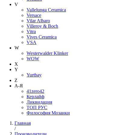
V
Vallelunga Ceramica
Versace
Vilar Albaro
Villeroy & Boch
Vitra
Vives Ceramica
VSA
W
Westerwalder Klinker
WOW
X
Y
Yurtbay
Z
А-Я
41zero42
Керлайф
Ликвидация
ТОП РУС
Философия Мозаики
Главная
/
Производители