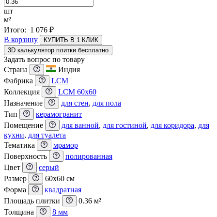
шт
м²
Итого:
1 076
₽
В корзину
КУПИТЬ В 1 КЛИК
3D калькулятор плитки бесплатно
Задать вопрос по товару
Страна
Индия
Фабрика
LCM
Коллекция
LCM 60x60
Назначение
для стен
,
для пола
Тип
керамогранит
Помещение
для ванной
,
для гостиной
,
для коридора
,
для
кухни
,
для туалета
Тематика
мрамор
Поверхность
полированная
Цвет
серый
Размер
60x60 см
Форма
квадратная
Площадь плитки
0.36 м²
Толщина
8 мм