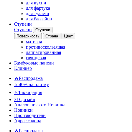
для кухни
для фартука
для туалета
для бассейна
Ступени
Ступени
Ступени
Поверхность
Страна
Цвет
матовая
противоскользящая
лаппатированная
глянцевая
Бамбуковые панели
Клинкер
🔥Распродажа
⭐-40% на плитку
⚡️Ликвидация
3D дизайн
Аналог по фото
Новинка
Новинки
Производители
Адрес салона
🔥Распродажа