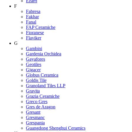
Ezarri
F
Fabresa
Fakhar
Fanal
FAP Ceramiche
Fioranese
Flaviker
G
Gambini
Gardenia Orchidea
Gayafores
Geotiles
Gigacer
Globus Ceramica
Goldis Tile
Granoland Tiles LLP
Gravita
Grazia Ceramiche
Greco Gres
Gres de Aragon
Gresant
Gresmanc
Grespania
Guangdong Shenghui Ceramics