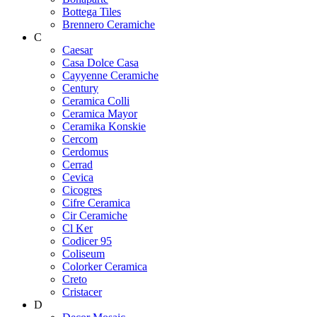
Bottega Tiles
Brennero Ceramiche
C
Caesar
Casa Dolce Casa
Cayyenne Ceramiche
Century
Ceramica Colli
Ceramica Mayor
Ceramika Konskie
Cercom
Cerdomus
Cerrad
Cevica
Cicogres
Cifre Ceramica
Cir Ceramiche
Cl Ker
Codicer 95
Coliseum
Colorker Ceramica
Creto
Cristacer
D