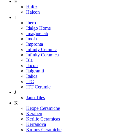
H
Hafez
Halcon
I
Ibero
Idalgo Home
Imagine lab
Imola
Impronta
Infinity Ceramic
Infinity Ceramica
Isla
Itacon
Italgraniti
Italica
ITC
ITT Ceramic
J
Jano Tiles
K
Keope Ceramiche
Keraben
Kerlife Ceramicas
Kerranova
Kronos Ceramiche