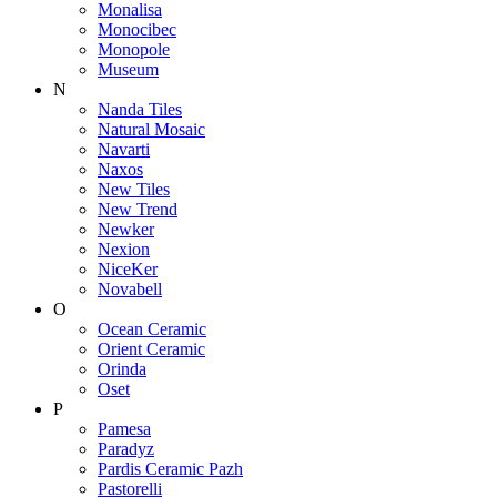
Monalisa
Monocibec
Monopole
Museum
N
Nanda Tiles
Natural Mosaic
Navarti
Naxos
New Tiles
New Trend
Newker
Nexion
NiceKer
Novabell
O
Ocean Ceramic
Orient Ceramic
Orinda
Oset
P
Pamesa
Paradyz
Pardis Ceramic Pazh
Pastorelli