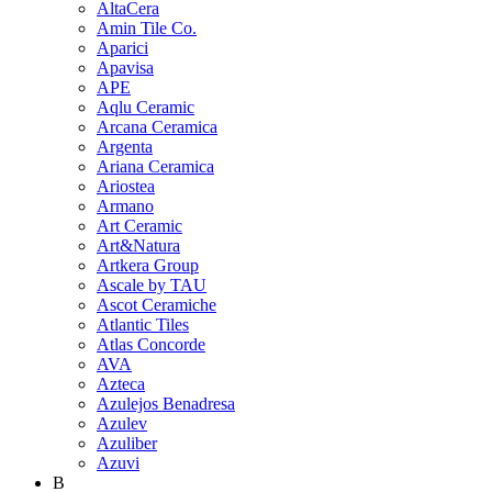
AltaCera
Amin Tile Co.
Aparici
Apavisa
APE
Aqlu Ceramic
Arcana Ceramica
Argenta
Ariana Ceramica
Ariostea
Armano
Art Ceramic
Art&Natura
Artkera Group
Ascale by TAU
Ascot Ceramiche
Atlantic Tiles
Atlas Concorde
AVA
Azteca
Azulejos Benadresa
Azulev
Azuliber
Azuvi
B