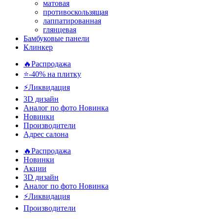
матовая
противоскользящая
лаппатированная
глянцевая
Бамбуковые панели
Клинкер
🔥Распродажа
⭐-40% на плитку
⚡️Ликвидация
3D дизайн
Аналог по фото
Новинка
Новинки
Производители
Адрес салона
🔥Распродажа
Новинки
Акции
3D дизайн
Аналог по фото
Новинка
⚡Ликвидация
Производители