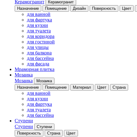
Керамогранит
Керамогранит
Назначение
Помещение
Дизайн
Поверхность
Цвет
для ванной
для фартука
для кухни
для туалета
для коридора
для гостиной
для улицы
для балкона
для бассейна
для фасада
Мраморная плитка
Мозаика
Мозаика
Мозаика
Назначение
Помещение
Материал
Цвет
Страна
для ванной
для кухни
для фартука
для туалета
для бассейна
Ступени
Ступени
Ступени
Поверхность
Страна
Цвет